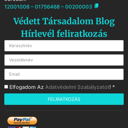

12001008 – 01756468 – 00200003
Védett Társadalom Blog
Hírlevél feliratkozás
Elfogadom Az
Adatvédelmi Szabályzatot
! *
FELIRATKOZÁS