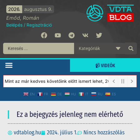
2026.
augusztus 9.
Emőd, Román
Belépés
/
Regisztráció
📹 VIDEÓK
int az már kedves követőink előtt ismert lehet, 2023-tól a Védet
EN
FR
DE
HU
IT
RU
ES
Ez a bejegyzés jelenleg nem elérhető
vdtablog.hu
2024. július 1.
Nincs hozzászólás