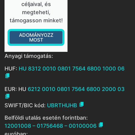
céljaival, és
megteheti,
támogasson minket!
ADOMÁNYOZZ
MOST
Anyagi támogatás:
HUF:
HU 8312 0010 0801 7564 6800 1000 06

EUR: HU
6212 0010 0801 7564 6800 2000 03


SWIFT/BIC kód:
UBRTHUHB
Belföldi utalás esetén forintban:

12001008 – 01756468 – 00100006
euróban: