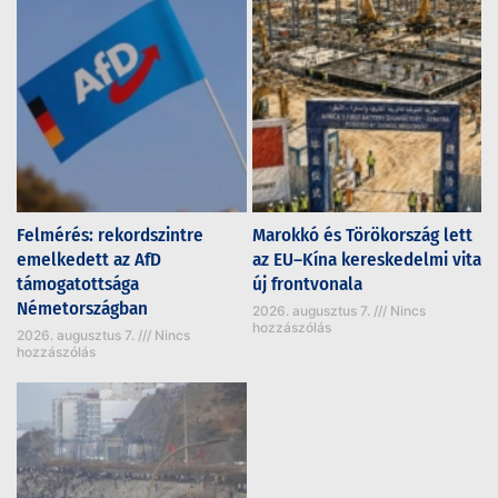
Felmérés: rekordszintre
Marokkó és Törökország lett
emelkedett az AfD
az EU–Kína kereskedelmi vita
támogatottsága
új frontvonala
Németországban
2026. augusztus 7.
Nincs
hozzászólás
2026. augusztus 7.
Nincs
hozzászólás