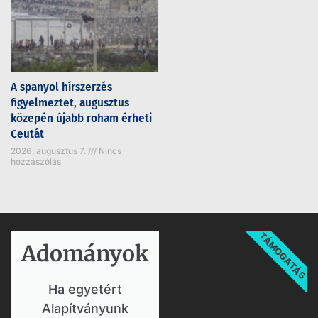
A spanyol hírszerzés
figyelmeztet, augusztus
közepén újabb roham érheti
Ceutát
2026. augusztus 7.
Nincs
hozzászólás
TÁMOGATÁS
Adományok​
Ha egyetért
Alapítványunk