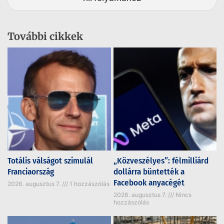
További cikkek
Totális válságot szimulál
„Közveszélyes”: félmilliárd
Franciaország
dollárra büntették a
Facebook anyacégét
2026. augusztus 7.
1 hozzászólás
2026. augusztus 7.
Nincs
hozzászólás