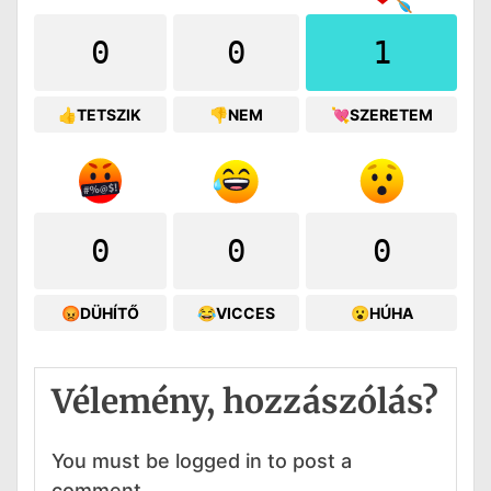
0
0
1
👍TETSZIK
👎NEM
💘SZERETEM
0
0
0
😡DÜHÍTŐ
😂VICCES
😮HÚHA
Vélemény, hozzászólás?
You must be logged in to post a
comment.