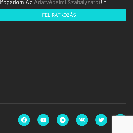
lfogadom Az
Adatvédelmi Szabályzatot
! *
FELIRATKOZÁS