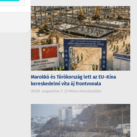
Marokkó és Törökország lett az EU–Kína
kereskedelmi vita új frontvonala
2026. augusztus 7.
Nincs hozzászólás