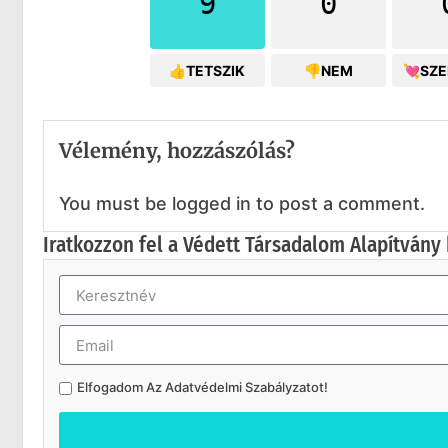
9
0
👍TETSZIK
👎NEM
💘SZ
Vélemény, hozzászólás?
You must be logged in to post a comment.
Iratkozzon fel a Védett Társadalom Alapítvány 
Elfogadom Az
Adatvédelmi Szabályzatot
!