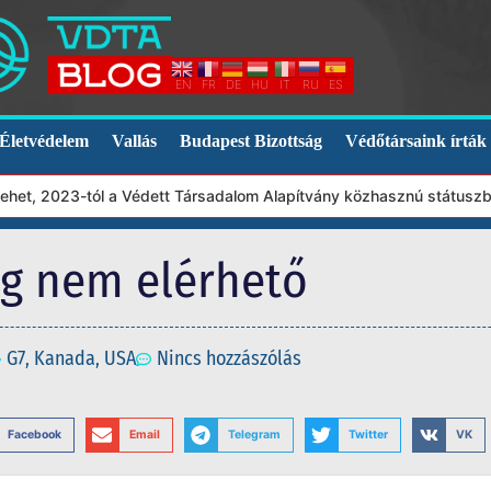
EN
FR
DE
HU
IT
RU
ES
Életvédelem
Vallás
Budapest Bizottság
Védőtársaink írták
et, 2023-tól a Védett Társadalom Alapítvány közhasznú státuszba 
eg nem elérhető
G7
,
Kanada
,
USA
Nincs hozzászólás
Facebook
Email
Telegram
Twitter
VK