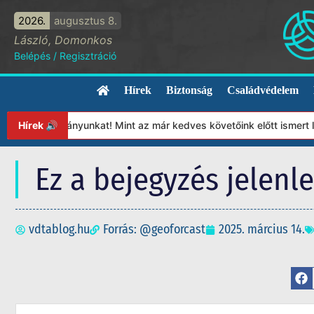
2026.
augusztus 8.
László, Domonkos
Belépés
/
Regisztráció
Hírek
Biztonság
Családvédelem
a Alapítványunkat! Mint az már kedves követőink előtt ismert leh
Hírek 🔊
Ez a bejegyzés jelenl
vdtablog.hu
Forrás: @geoforcast
2025. március 14.