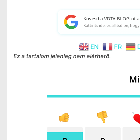
Kövesd a VDTA BLOG-ot a
Kattints ide, és állítsd be, ho
EN
FR
Ez a tartalom jelenleg nem elérhető.
Mi