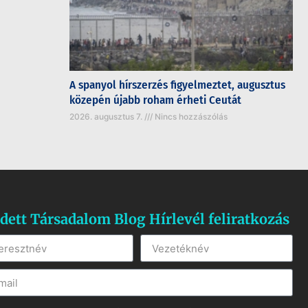
A spanyol hírszerzés figyelmeztet, augusztus
közepén újabb roham érheti Ceutát
2026. augusztus 7.
Nincs hozzászólás
dett Társadalom Blog Hírlevél feliratkozás