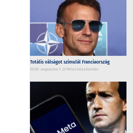
Totális válságot szimulál Franciaország
2026. augusztus 7.
Nincs hozzászólás