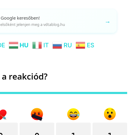
 Google keresőben!
→
gy elsőként jelenjen meg a vdtablog.hu
DE
HU
IT
RU
ES
 a reakciód?