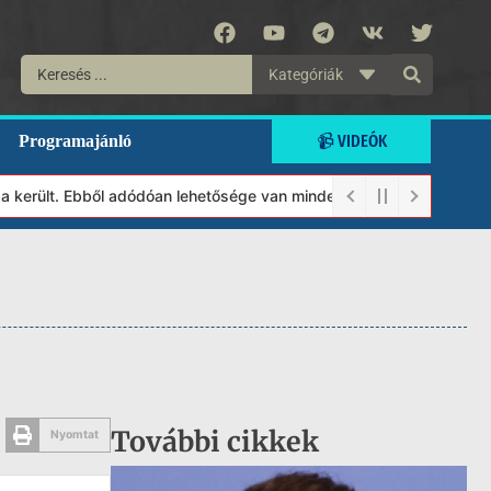
Kategóriák
📹 VIDEÓK
Programajánló
került. Ebből adódóan lehetősége van minden munkánkat segíteni k
További cikkek
Nyomtat