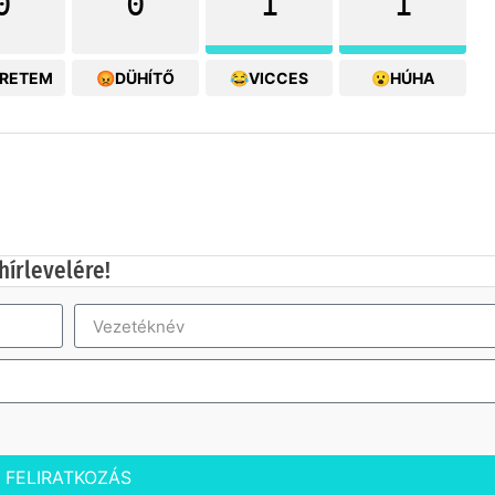
0
0
1
1
ERETEM
😡DÜHÍTŐ
😂VICCES
😮HÚHA
hírlevelére!
FELIRATKOZÁS