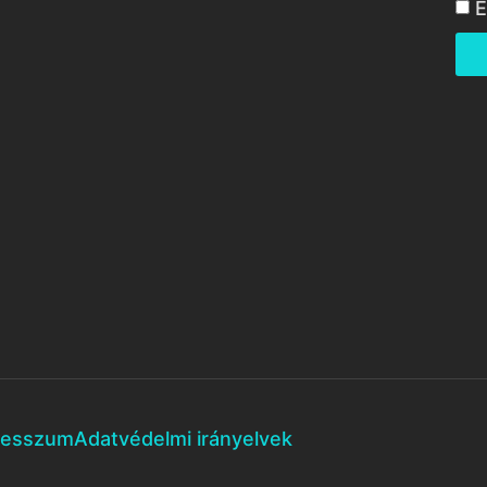
E
resszum
Adatvédelmi irányelvek