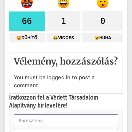
66
1
0
😡DÜHÍTŐ
😂VICCES
😮HÚHA
Vélemény, hozzászólás?
You must be logged in to post a
comment.
Iratkozzon fel a Védett Társadalom
Alapítvány hírlevelére!