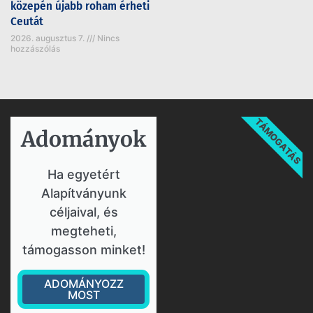
közepén újabb roham érheti
Ceutát
2026. augusztus 7.
Nincs
hozzászólás
TÁMOGATÁS
Adományok​
Ha egyetért
Alapítványunk
céljaival, és
megteheti,
támogasson minket!
ADOMÁNYOZZ
MOST