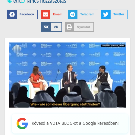
elit
Nincs hozzászólás
Facebook
Email
Telegram
Twitter
VK
Nyomtat
Kövesd a VDTA BLOG-ot a Google keresőben!