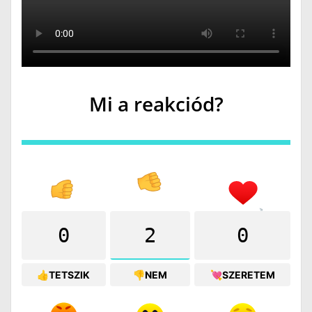
Mi a reakciód?
0
2
0
👍TETSZIK
👎NEM
💘SZERETEM