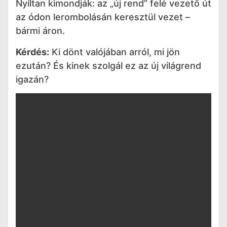
Nyíltan kimondják: az „új rend” felé vezető út
az ódon lerombolásán keresztül vezet –
bármi áron.
Kérdés:
Ki dönt valójában arról, mi jön
ezután? És kinek szolgál ez az új világrend
igazán?