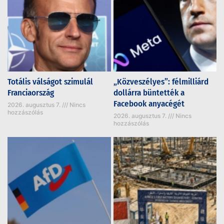
Totális válságot szimulál
„Közveszélyes”: félmilliárd
Franciaország
dollárra büntették a
Facebook anyacégét
2026. augusztus 7.
Nincs
hozzászólás
2026. augusztus 7.
Nincs
hozzászólás