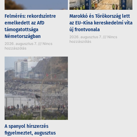
Felmérés: rekordszintre
Marokkó és Törökország lett
emelkedett az AfD
az EU–Kína kereskedelmi vita
támogatottsága
új frontvonala
Németországban
2026. augusztus 7.
Nincs
hozzászólás
2026. augusztus 7.
Nincs
hozzászólás
A spanyol hírszerzés
figyelmeztet, augusztus