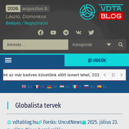
2026.
augusztus 8.
László, Domonkos
Belépés
/
Regisztráció
📹 VIDEÓK
 az már kedves követőink előtt ismert lehet, 2023-tól a Védett Tá
EN
FR
DE
HU
IT
RU
ES
Globalista tervek
vdtablog.hu
Forrás: UncutNews
2025. július 23.