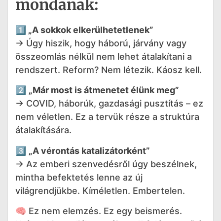
mondanak:
1️⃣
„A sokkok elkerülhetetlenek”
→ Úgy hiszik, hogy háború, járvány vagy
összeomlás nélkül nem lehet átalakítani a
rendszert. Reform? Nem létezik. Káosz kell.
2️⃣
„Már most is átmenetet élünk meg”
→ COVID, háborúk, gazdasági pusztítás – ez
nem véletlen. Ez a tervük része a struktúra
átalakítására.
3️⃣
„A vérontás katalizátorként”
→ Az emberi szenvedésről úgy beszélnek,
mintha befektetés lenne az új
világrendjükbe. Kíméletlen. Embertelen.
🧠 Ez nem elemzés. Ez egy beismerés.