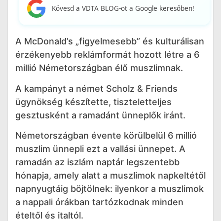
Kövesd a VDTA BLOG-ot a Google keresőben!
A McDonald’s „figyelmesebb” és kulturálisan
érzékenyebb reklámformát hozott létre a 6
millió Németországban élő muszlimnak.
A kampányt a német Scholz & Friends
ügynökség készítette, tiszteletteljes
gesztusként a ramadánt ünneplők iránt.
Németországban évente körülbelül 6 millió
muszlim ünnepli ezt a vallási ünnepet. A
ramadán az iszlám naptár legszentebb
hónapja, amely alatt a muszlimok napkeltétől
napnyugtáig böjtölnek: ilyenkor a muszlimok
a nappali órákban tartózkodnak minden
ételtől és italtól.