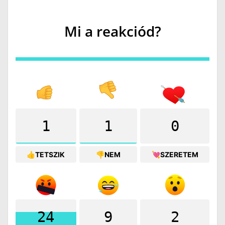
Mi a reakciód?
1
1
0
👍TETSZIK
👎NEM
💘SZERETEM
24
9
2