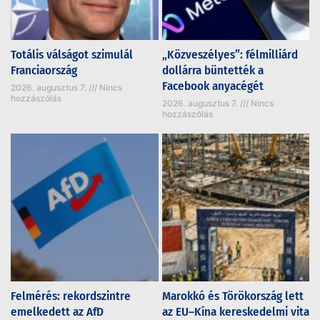
Totális válságot szimulál
„Közveszélyes”: félmilliárd
Franciaország
dollárra büntették a
Facebook anyacégét
2026. augusztus 7.
Nincs
hozzászólás
2026. augusztus 7.
Nincs
hozzászólás
Felmérés: rekordszintre
Marokkó és Törökország lett
emelkedett az AfD
az EU–Kína kereskedelmi vita