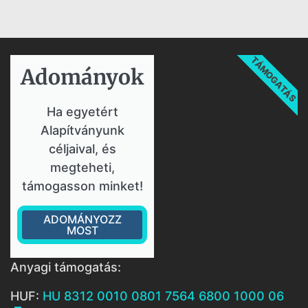
TÁMOGATÁS
Adományok​
Ha egyetért
Alapítványunk
céljaival, és
megteheti,
támogasson minket!
ADOMÁNYOZZ
MOST
Anyagi támogatás:
HUF:
HU 8312 0010 0801 7564 6800 1000 06