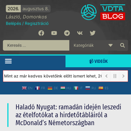
2026.
augusztus 8.
László, Domonkos
Belépés
/
Regisztráció
📹 VIDEÓK
int az már kedves követőink előtt ismert lehet, 2023-tól a Védet
EN
FR
DE
HU
IT
RU
ES
Haladó Nyugat: ramadán idején leszedi
az ételfotókat a hirdetőtábláiról a
McDonald’s Németországban