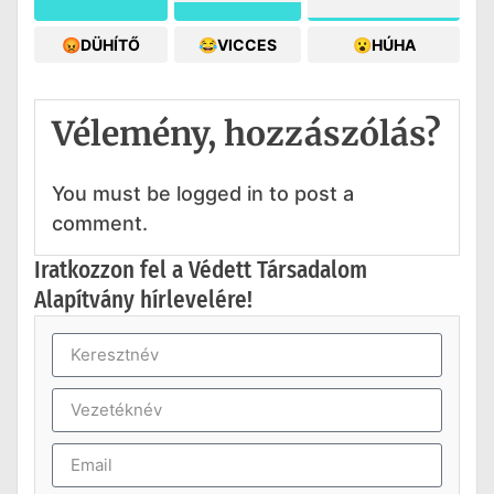
😡DÜHÍTŐ
😂VICCES
😮HÚHA
Vélemény, hozzászólás?
You must be logged in to post a
comment.
Iratkozzon fel a Védett Társadalom
Alapítvány hírlevelére!