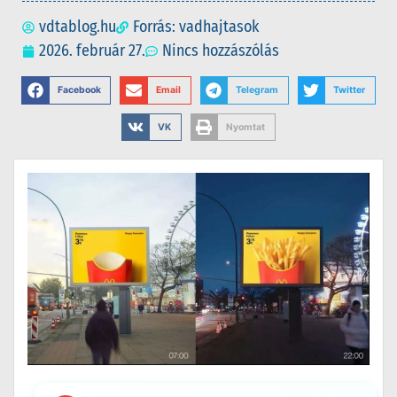
vdtablog.hu
Forrás: vadhajtasok
2026. február 27.
Nincs hozzászólás
Facebook
Email
Telegram
Twitter
VK
Nyomtat