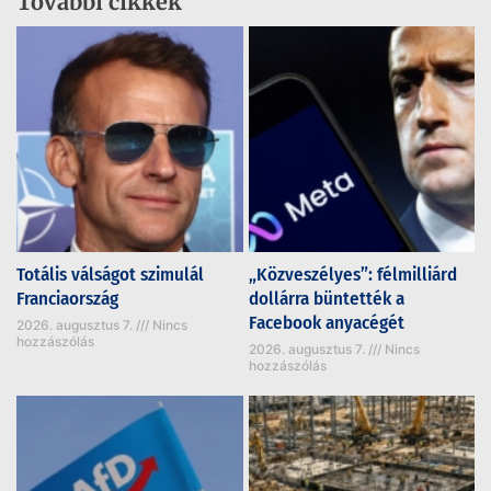
További cikkek
Totális válságot szimulál
„Közveszélyes”: félmilliárd
Franciaország
dollárra büntették a
Facebook anyacégét
2026. augusztus 7.
Nincs
hozzászólás
2026. augusztus 7.
Nincs
hozzászólás