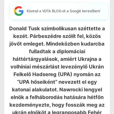
Kövesd a VDTA BLOG-ot a Google keresőben!
Donald Tusk szimbolikusan széttette a
kezét. Párbeszédre szólít fel, közös
jövőt emleget. Mindeközben kudarcba
fulladtak a diplomáciai
háttértárgyalások, amiért Ukrajna a
volhíniai mészárlást levezénylő Ukrán
Felkelő Hadsereg (UPA) nyomán az
“UPA hőseiként” nevezett el egy
katonai alakulatot. Nawrocki lengyel
elnök a felháborodás hatására hétfőn
kezdeményezte, hogy fosszák meg az
ukrán elnököt a legrangosabb Fehér