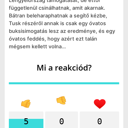
Lengyelország támogatását, de ettől
függetlenül csinálhatnak, amit akarnak.
Bátran beleharaphatnak a segítő kézbe,
Tusk részéről annak is csak egy óvatos
buksisimogatás lesz az eredménye, és egy
óvatos feddés, hogy azért ezt talán
mégsem kellett volna…
Mi a reakciód?
5
0
0