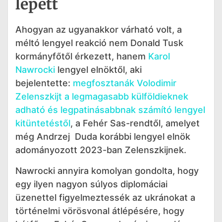
lépett
Ahogyan az ugyanakkor várható volt, a
méltó lengyel reakció nem Donald Tusk
kormányfőtől érkezett, hanem
Karol
Nawrocki
lengyel elnöktől, aki
bejelentette:
megfosztanák Volodimir
Zelenszkijt a legmagasabb külföldieknek
adható és legpatinásabbnak számító lengyel
kitüntetéstől
, a Fehér Sas-rendtől, amelyet
még Andrzej Duda korábbi lengyel elnök
adományozott 2023-ban Zelenszkijnek.
Nawrocki annyira komolyan gondolta, hogy
egy ilyen nagyon súlyos diplomáciai
üzenettel figyelmeztessék az ukránokat a
történelmi vörösvonal átlépésére, hogy