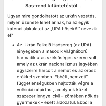
Sas-rend kitüntetéstől…
Ugyan mire gondolhatott az urkán vezetés,
milyen üzenete lehet annak, ha az egyik
katonai alakulatot az „UPA hőseiről” nevezik
el?
Az Ukrán Felkelő Hadsereg (az UPA)
lényegében a második világháború
harmadik utas szélsőséges szerve volt,
amely az ukrán nacionalizmus jegyében
egyszerre harcolt a német és az orosz
erőkkel szemben. Ebbéli „nemzeti”
függetlenségükben hajtották végre a
volhíniai népirtást, amelynek közel
százezer lengyel civil – zömében nők és
gyermekek – esett áldozatul. Ebből a