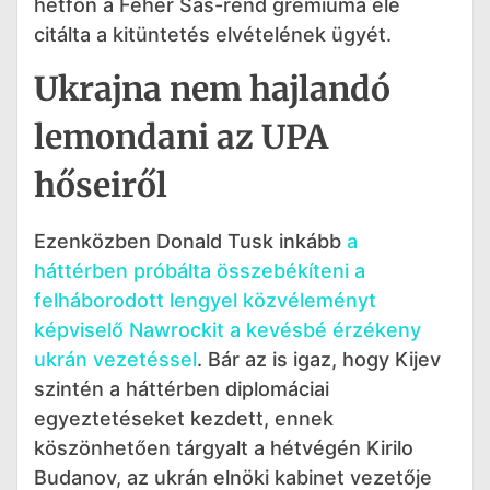
hétfőn a Fehér Sas-rend grémiuma elé
citálta a kitüntetés elvételének ügyét.
Ukrajna nem hajlandó
lemondani az UPA
hőseiről
Ezenközben Donald Tusk inkább
a
háttérben próbálta összebékíteni a
felháborodott lengyel közvéleményt
képviselő Nawrockit a kevésbé érzékeny
ukrán vezetéssel
. Bár az is igaz, hogy Kijev
szintén a háttérben diplomáciai
egyeztetéseket kezdett, ennek
köszönhetően tárgyalt a hétvégén Kirilo
Budanov, az ukrán elnöki kabinet vezetője