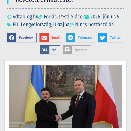
vdtablog.hu
Forrás: Pesti Srácok
2026. június 9.
EU
,
Lengyelország
,
Ukrajna
Nincs hozzászólás
Facebook
Email
Telegram
Twitter
VK
Nyomtat