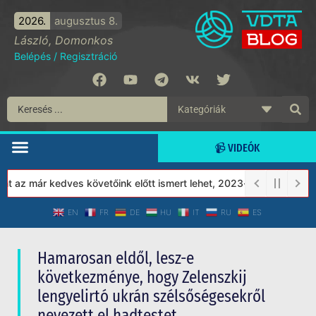
2026.
augusztus 8.
László, Domonkos
Belépés
/
Regisztráció
📹 VIDEÓK
z már kedves követőink előtt ismert lehet, 2023-tól a Védett Tár
EN
FR
DE
HU
IT
RU
ES
Hamarosan eldől, lesz-e
következménye, hogy Zelenszkij
lengyelirtó ukrán szélsőségesekről
nevezett el hadtestet