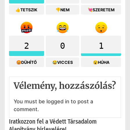
👍TETSZIK
👎NEM
💘SZERETEM
2
0
1
😡DÜHÍTŐ
😂VICCES
😮HÚHA
Vélemény, hozzászólás?
You must be logged in to post a
comment.
Iratkozzon fel a Védett Társadalom
Alapítvány hírlevelére!