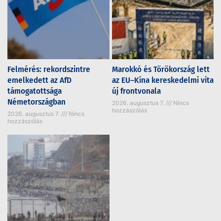
Felmérés: rekordszintre
Marokkó és Törökország lett
emelkedett az AfD
az EU–Kína kereskedelmi vita
támogatottsága
új frontvonala
Németországban
2026. augusztus 7.
Nincs
hozzászólás
2026. augusztus 7.
Nincs
hozzászólás