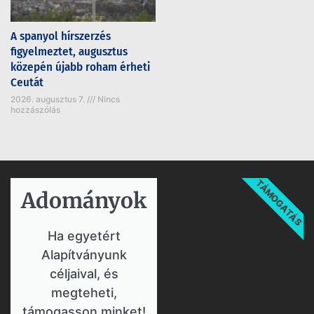
A spanyol hírszerzés
figyelmeztet, augusztus
közepén újabb roham érheti
Ceutát
2026. augusztus 7.
Nincs
hozzászólás
TÁMOGATÁS
Adományok​
Ha egyetért
Alapítványunk
céljaival, és
megteheti,
támogasson minket!