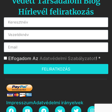
Védett Társadalom Blog
Hírlevél feliratkozás
Elfogadom Az
Adatvédelmi Szabályzatot
! *
FELIRATKOZÁS
Impresszum
Adatvédelmi irányelvek