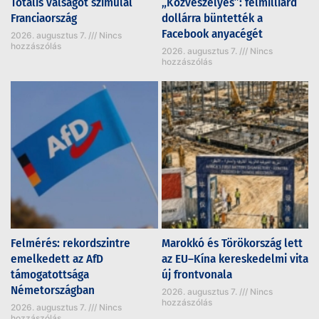
Totális válságot szimulál
„Közveszélyes”: félmilliárd
Franciaország
dollárra büntették a
Facebook anyacégét
2026. augusztus 7.
Nincs
hozzászólás
2026. augusztus 7.
Nincs
hozzászólás
Felmérés: rekordszintre
Marokkó és Törökország lett
emelkedett az AfD
az EU–Kína kereskedelmi vita
támogatottsága
új frontvonala
Németországban
2026. augusztus 7.
Nincs
hozzászólás
2026. augusztus 7.
Nincs
hozzászólás