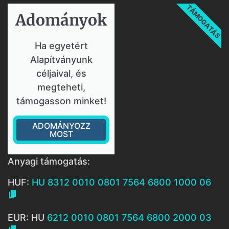
TÁMOGATÁS
Adományok​
Ha egyetért
Alapítványunk
céljaival, és
megteheti,
támogasson minket!
ADOMÁNYOZZ
MOST
Anyagi támogatás:
HUF:
HU 8312 0010 0801 7564 6800 1000 06

EUR: HU
6212 0010 0801 7564 6800 2000 03