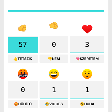
57
0
3
👍TETSZIK
👎NEM
💘SZERETEM
0
1
1
😡DÜHÍTŐ
😂VICCES
😮HÚHA