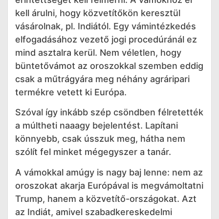
kell árulni, hogy közvetítőkön keresztül
vásárolnak, pl. Indiától. Egy vámintézkedés
elfogadásához vezető jogi procedúránál ez
mind asztalra kerül. Nem véletlen, hogy
büntetővámot az oroszokkal szemben eddig
csak a műtrágyára meg néhány agráripari
termékre vetett ki Európa.
Szóval így inkább szép csöndben félretették
a múltheti naaagy bejelentést. Lapítani
könnyebb, csak ússzuk meg, hátha nem
szólít fel minket mégegyszer a tanár.
A vámokkal amúgy is nagy baj lenne: nem az
oroszokat akarja Európával is megvámoltatni
Trump, hanem a közvetítő-országokat. Azt
az Indiát, amivel szabadkereskedelmi