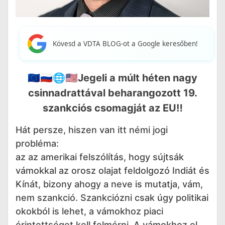
Kövesd a VDTA BLOG-ot a Google keresőben!
🇪🇺🇷🇺🌐🇺🇸Jegeli a múlt héten nagy
csinnadrattával beharangozott 19.
szankciós csomagját az EU‼️
Hát persze, hiszen van itt némi jogi
probléma:
az az amerikai felszólítás, hogy sújtsák
vámokkal az orosz olajat feldolgozó Indiát és
Kínát, bizony ahogy a neve is mutatja, vám,
nem szankció. Szankciózni csak úgy politikai
okokból is lehet, a vámokhoz piaci
érintettséget kell felmérni. A vámokhoz el