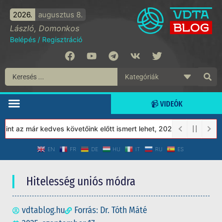
2026.
augusztus 8.
László, Domonkos
Belépés
/
Regisztráció
📹 VIDEÓK
 az már kedves követőink előtt ismert lehet, 2023-tól a Védett T
EN
FR
DE
HU
IT
RU
ES
Hitelesség uniós módra
vdtablog.hu
Forrás: Dr. Tóth Máté