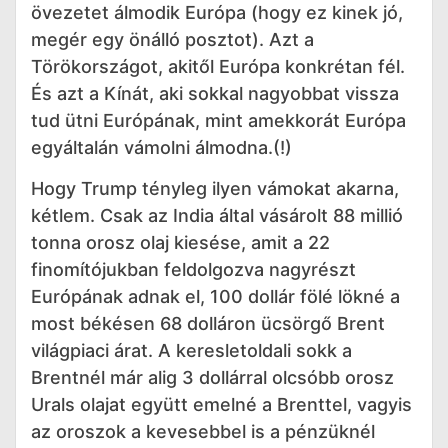
övezetet álmodik Európa (hogy ez kinek jó,
megér egy önálló posztot). Azt a
Törökországot, akitől Európa konkrétan fél.
És azt a Kínát, aki sokkal nagyobbat vissza
tud ütni Európának, mint amekkorát Európa
egyáltalán vámolni álmodna.(!)
Hogy Trump tényleg ilyen vámokat akarna,
kétlem. Csak az India által vásárolt 88 millió
tonna orosz olaj kiesése, amit a 22
finomítójukban feldolgozva nagyrészt
Európának adnak el, 100 dollár fölé lökné a
most békésen 68 dolláron ücsörgő Brent
világpiaci árat. A keresletoldali sokk a
Brentnél már alig 3 dollárral olcsóbb orosz
Urals olajat együtt emelné a Brenttel, vagyis
az oroszok a kevesebbel is a pénzüknél