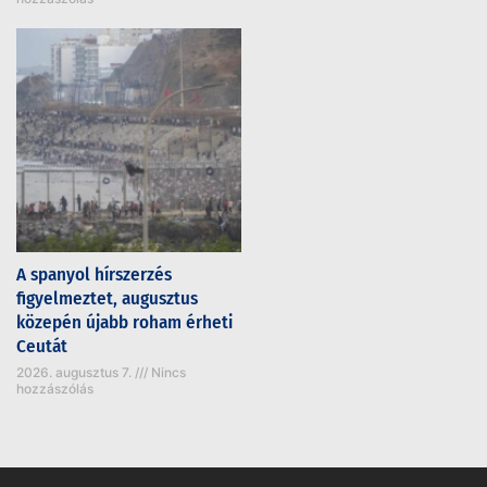
A spanyol hírszerzés
figyelmeztet, augusztus
közepén újabb roham érheti
Ceutát
2026. augusztus 7.
Nincs
hozzászólás