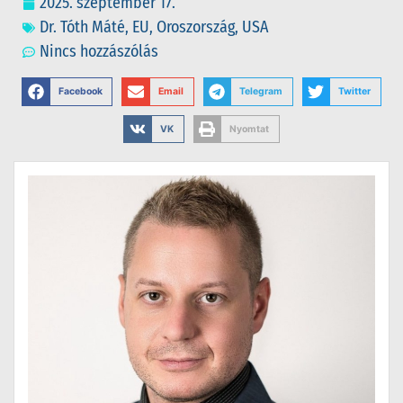
2025. szeptember 17.
Dr. Tóth Máté
,
EU
,
Oroszország
,
USA
Nincs hozzászólás
Facebook
Email
Telegram
Twitter
VK
Nyomtat