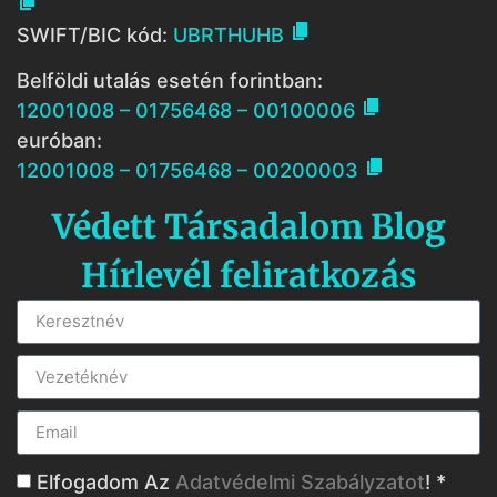


SWIFT/BIC kód:
UBRTHUHB
Belföldi utalás esetén forintban:

12001008 – 01756468 – 00100006
euróban:

12001008 – 01756468 – 00200003
Védett Társadalom Blog
Hírlevél feliratkozás
Elfogadom Az
Adatvédelmi Szabályzatot
! *