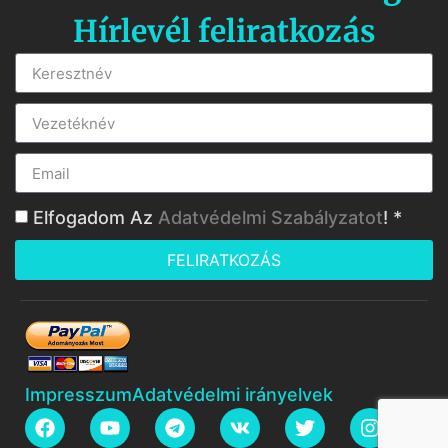
Hírlevél feliratkozás
Elfogadom Az
Adatvédelmi Szabályzatot
! *
FELIRATKOZÁS
Impresszum
Adatvédelmi irányelvek