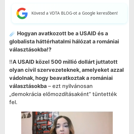
Kövesd a VDTA BLOG-ot a Google keresőben!
☄️ Hogyan avatkozott be a USAID és a
globalista háttérhatalmi hálózat a romániai
választásokba!?
‼️
A USAID közel 500 millió dollárt juttatott
olyan civil szervezeteknek, amelyeket azzal
vádolnak, hogy beavatkoztak a romániai
választásokba
– ezt nyilvánosan
„demokrácia előmozdításaként” tüntették
fel.