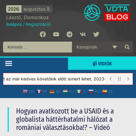
2026.
augusztus 8.
László, Domonkos
Belépés
/
Regisztráció
📹 VIDEÓK
z már kedves követőink előtt ismert lehet, 2023-tól a Védett Tár
EN
FR
DE
HU
IT
RU
ES
Hogyan avatkozott be a USAID és a
globalista háttérhatalmi hálózat a
romániai választásokba!? – Videó