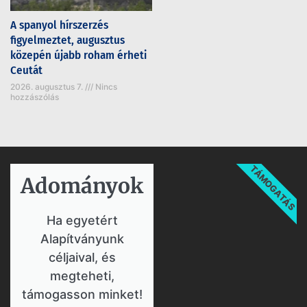
A spanyol hírszerzés
figyelmeztet, augusztus
közepén újabb roham érheti
Ceutát
2026. augusztus 7.
Nincs
hozzászólás
TÁMOGATÁS
Adományok​
Ha egyetért
Alapítványunk
céljaival, és
megteheti,
támogasson minket!