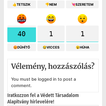
👍TETSZIK
👎NEM
💘SZERETEM
40
1
1
😡DÜHÍTŐ
😂VICCES
😮HÚHA
Vélemény, hozzászólás?
You must be logged in to post a
comment.
Iratkozzon fel a Védett Társadalom
Alapítvány hírlevelére!