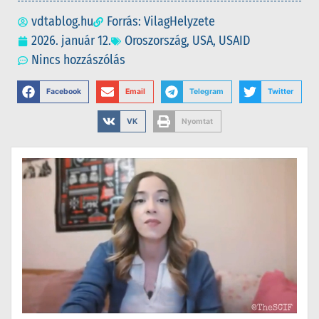
vdtablog.hu
Forrás: VilagHelyzete
2026. január 12.
Oroszország
,
USA
,
USAID
Nincs hozzászólás
Facebook
Email
Telegram
Twitter
VK
Nyomtat