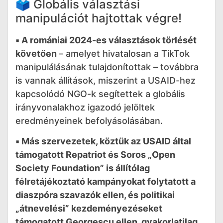
🗳 Globális választási
manipulációt hajtottak végre!
▪️ A romániai 2024-es választások törlését
követően
– amelyet hivatalosan a TikTok
manipulálásának tulajdonítottak – továbbra
is vannak állítások, miszerint a USAID-hez
kapcsolódó NGO-k segítettek a globális
irányvonalakhoz igazodó jelöltek
eredményeinek befolyásolásában.
▪️ Más szervezetek, köztük az USAID által
támogatott Repatriot és Soros „Open
Society Foundation” is állítólag
félretájékoztató kampányokat folytatott a
diaszpóra szavazók ellen, és politikai
„átnevelési” kezdeményezéseket
támogatott Georgescu ellen, gyakorlatilag