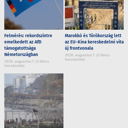
Felmérés: rekordszintre
Marokkó és Törökország lett
emelkedett az AfD
az EU–Kína kereskedelmi vita
támogatottsága
új frontvonala
Németországban
2026. augusztus 7.
Nincs
hozzászólás
2026. augusztus 7.
Nincs
hozzászólás