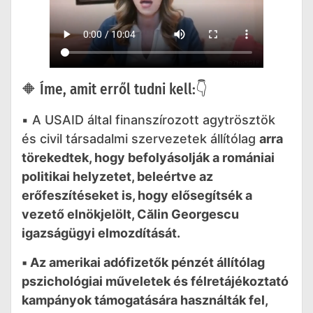
🔶 Íme, amit erről tudni kell:👇
▪️ A USAID által finanszírozott agytrösztök
és civil társadalmi szervezetek állítólag
arra
törekedtek, hogy befolyásolják a romániai
politikai helyzetet, beleértve az
erőfeszítéseket is, hogy elősegítsék a
vezető elnökjelölt, Călin Georgescu
igazságügyi elmozdítását.
▪️ Az amerikai adófizetők pénzét állítólag
pszichológiai műveletek és félretájékoztató
kampányok támogatására használták fel,