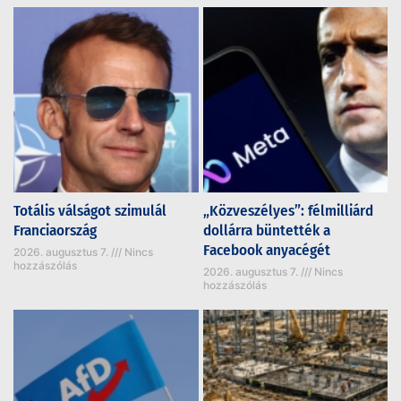
Totális válságot szimulál
„Közveszélyes”: félmilliárd
Franciaország
dollárra büntették a
Facebook anyacégét
2026. augusztus 7.
Nincs
hozzászólás
2026. augusztus 7.
Nincs
hozzászólás