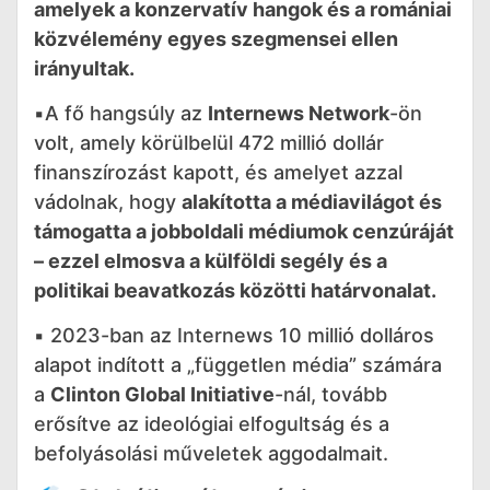
amelyek a konzervatív hangok és a romániai
közvélemény egyes szegmensei ellen
irányultak.
▪️A fő hangsúly az
Internews Network
-ön
volt, amely körülbelül 472 millió dollár
finanszírozást kapott, és amelyet azzal
vádolnak, hogy
alakította a médiavilágot és
támogatta a jobboldali médiumok cenzúráját
– ezzel elmosva a külföldi segély és a
politikai beavatkozás közötti határvonalat.
▪️ 2023-ban az Internews 10 millió dolláros
alapot indított a „független média” számára
a
Clinton Global Initiative
-nál, tovább
erősítve az ideológiai elfogultság és a
befolyásolási műveletek aggodalmait.