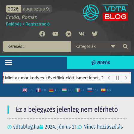
2026.
augusztus 9.
Emőd, Román
Belépés
/
Regisztráció
📹 VIDEÓK
Mint az már kedves követőink előtt ismert lehet, 2023-tól a Véde
EN
FR
DE
HU
IT
RU
ES
Ez a bejegyzés jelenleg nem elérhető
vdtablog.hu
2024. június 21.
Nincs hozzászólás