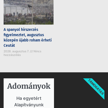
A spanyol hírszerzés
figyelmeztet, augusztus
közepén újabb roham érheti
Ceutát
2026. augusztus 7.
Nincs
hozzászólás
TÁMOGATÁS
Adományok​
Ha egyetért
Alapítványunk