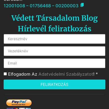

12001008 – 01756468 – 00200003
Védett Társadalom Blog
Hírlevél feliratkozás
Elfogadom Az
Adatvédelmi Szabályzatot
! *
FELIRATKOZÁS