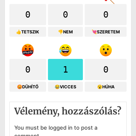
0
0
0
👍TETSZIK
👎NEM
💘SZERETEM
0
1
0
😡DÜHÍTŐ
😂VICCES
😮HÚHA
Vélemény, hozzászólás?
You must be logged in to post a
comment.