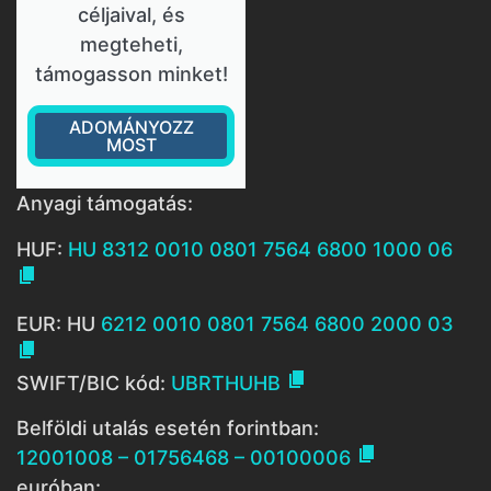
céljaival, és
megteheti,
támogasson minket!
ADOMÁNYOZZ
MOST
Anyagi támogatás:
HUF:
HU 8312 0010 0801 7564 6800 1000 06

EUR: HU
6212 0010 0801 7564 6800 2000 03


SWIFT/BIC kód:
UBRTHUHB
Belföldi utalás esetén forintban:

12001008 – 01756468 – 00100006
euróban: