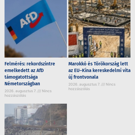
Felmérés: rekordszintre
Marokkó és Törökország lett
emelkedett az AfD
az EU–Kína kereskedelmi vita
támogatottsága
új frontvonala
Németországban
2026. augusztus 7.
Nincs
hozzászólás
2026. augusztus 7.
Nincs
hozzászólás