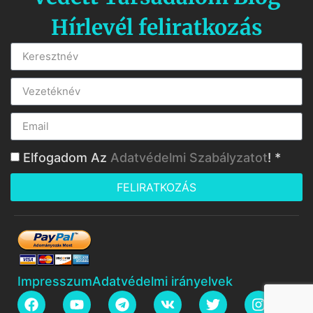
Hírlevél feliratkozás
Elfogadom Az
Adatvédelmi Szabályzatot
! *
FELIRATKOZÁS
Impresszum
Adatvédelmi irányelvek