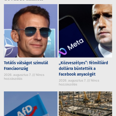
Totális válságot szimulál
„Közveszélyes”: félmilliárd
Franciaország
dollárra büntették a
Facebook anyacégét
2026. augusztus 7.
Nincs
hozzászólás
2026. augusztus 7.
Nincs
hozzászólás