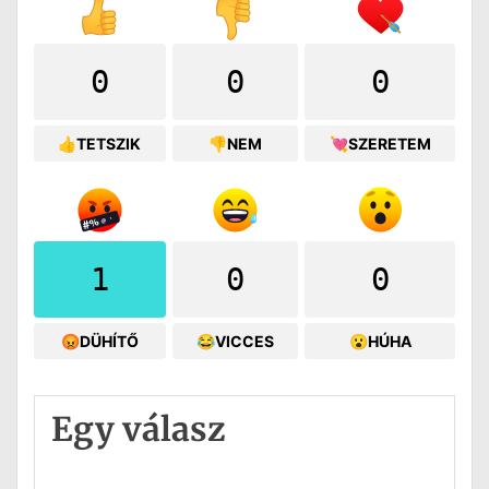
0
0
0
👍TETSZIK
👎NEM
💘SZERETEM
1
0
0
😡DÜHÍTŐ
😂VICCES
😮HÚHA
Egy válasz