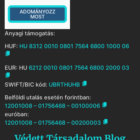
ADOMÁNYOZZ
MOST
Anyagi támogatás:
HUF:
HU 8312 0010 0801 7564 6800 1000 06

EUR: HU
6212 0010 0801 7564 6800 2000 03


SWIFT/BIC kód:
UBRTHUHB
Belföldi utalás esetén forintban:

12001008 – 01756468 – 00100006
euróban:

12001008 – 01756468 – 00200003
Védett Társadalom Blog