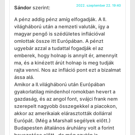
2022. szeptember 22. 19:40
Sándor
szerint:
A pénz addig pénz amíg elfogadják. A II.
világháború után a nemzeti valuták, így a
magyar pengő is szédületes inflációval
omlottak össze itt Európában. A pénzt
ugyebár azzal a tudattal fogadják el az
emberek, hogy holnap is annyit ér, amennyit
ma, és a kinézett árút holnap is meg tudják
rajta venni. Nos az infláció pont ezt a bizalmat
ássa alá.
Amikor a II.világháború után Európában
gyakorlatilag mindenhol romokban hevert a
gazdaság, és az angol font, svájci frank nem
szerepelt nagyobb összegekkel a piacokon,
akkor az amerikaiak elárasztották dollárral
Európát. (Még a Marshall segélyek előtt.)
Budapesten általános áruhiány volt a forint
bevezetése előtt , de még azután is.