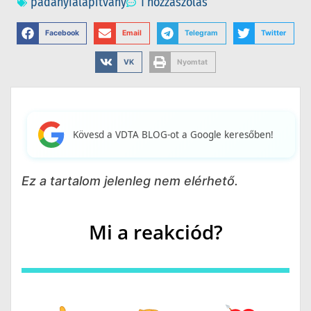
padanyialapítvany
1 hozzászólás
Facebook
Email
Telegram
Twitter
VK
Nyomtat
Kövesd a VDTA BLOG-ot a Google keresőben!
Ez a tartalom jelenleg nem elérhető.
Mi a reakciód?