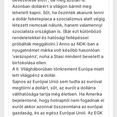
Azonban dollárért a világon bármit meg
lehetett kapni. Sőt, ha őszinték akarunk lenni
a dollár feketepiaca a szocializmus alatt végig
létezett nemcsak nálunk, hanem valamennyi
szocialista országban is. (Bár ezt különböző
rendeletekkel és hatósági fellépéssel
próbálták meggátolni.) Anno az NDK-ban a
nyugatnémet márka volt később hasonlóan
‘varázspénz’, noha a Stasi mindent bevetett a
birtokolása ellen.
A II. Világháborúban tönkrement Európa miatt
lett világpénz a dollár.
Sajnos az Európai Unió sem tudta az euróval
megtörni a dollárt, sőt, az eurót a dollárra
válthatósága tartja még életben. Ha Amerika
bejelentené, hogy holnaptól nem fogadnak el
eurót akkor azonnal összeomlana az európai
gazdaság, és az egész Európai Unió. Az EGK