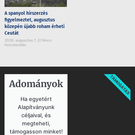
A spanyol hírszerzés
figyelmeztet, augusztus
közepén újabb roham érheti
Ceutát
2026. augusztus 7.
Nincs
hozzászólás
TÁMOGATÁS
Adományok​
Ha egyetért
Alapítványunk
céljaival, és
megteheti,
támogasson minket!