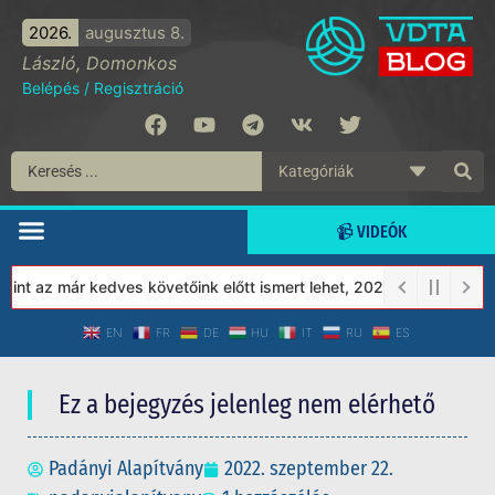
2026.
augusztus 8.
László, Domonkos
Belépés
/
Regisztráció
📹 VIDEÓK
 az már kedves követőink előtt ismert lehet, 2023-tól a Védett T
EN
FR
DE
HU
IT
RU
ES
Ez a bejegyzés jelenleg nem elérhető
Padányi Alapítvány
2022. szeptember 22.