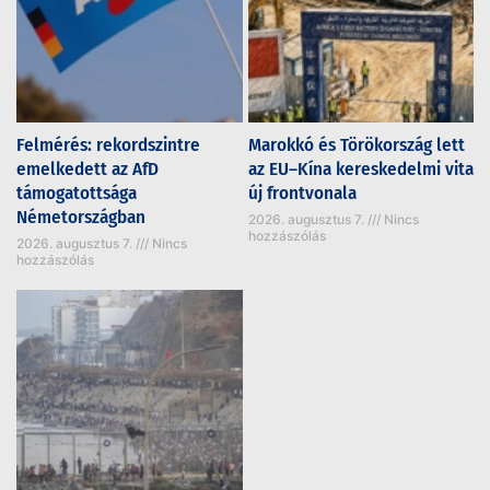
Felmérés: rekordszintre
Marokkó és Törökország lett
emelkedett az AfD
az EU–Kína kereskedelmi vita
támogatottsága
új frontvonala
Németországban
2026. augusztus 7.
Nincs
hozzászólás
2026. augusztus 7.
Nincs
hozzászólás