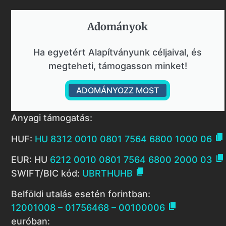
Adományok​
Ha egyetért Alapítványunk céljaival, és
megteheti, támogasson minket!
ADOMÁNYOZZ MOST
Anyagi támogatás:

HUF:
HU 8312 0010 0801 7564 6800 1000 06

EUR: HU
6212 0010 0801 7564 6800 2000 03

SWIFT/BIC kód:
UBRTHUHB
Belföldi utalás esetén forintban:

12001008 – 01756468 – 00100006
euróban: