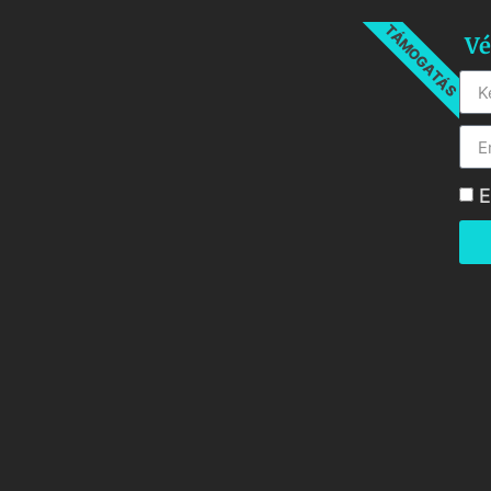
TÁMOGATÁS
Vé
E