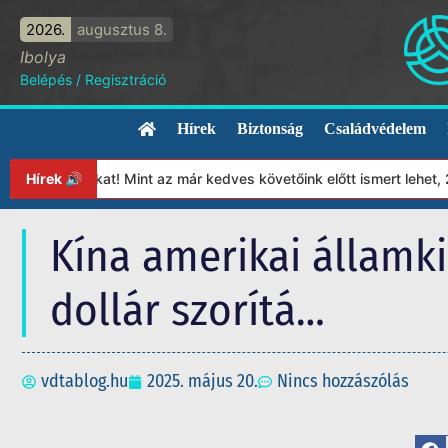
2026.
augusztus 8.
Ibolya
Belépés
/
Regisztráció
Hírek
Biztonság
Családvédelem
ányunkat! Mint az már kedves követőink előtt ismert lehet, 2023-
Hírek 🔊
Kína amerikai államki
dollár szorítá…
vdtablog.hu
2025. május 20.
Nincs hozzászólás