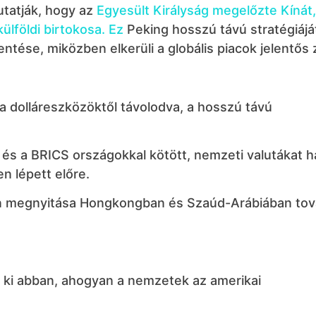
utatják, hogy az
Egyesült Királyság megelőzte Kínát,
lföldi birtokosa. Ez
Peking hosszú távú stratégiáját
ntése, miközben elkerüli a globális piacok jelentős z
 a dolláreszközöktől távolodva, a hosszú távú
 és a BRICS országokkal kötött, nemzeti valutákat 
 lépett előre.
en megnyitása Hongkongban és Szaúd-Arábiában to
 ki abban, ahogyan a nemzetek az amerikai