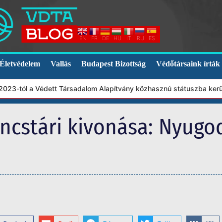
EN
FR
DE
HU
IT
RU
ES
Életvédelem
Vallás
Budapest Bizottság
Védőtársaink írták
tól a Védett Társadalom Alapítvány közhasznú státuszba került. Eb
ncstári kivonása: Nyugod