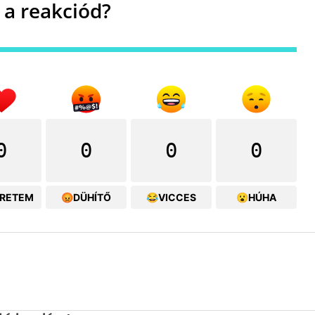
 a reakciód?
0
0
0
0
ERETEM
😡DÜHÍTŐ
😂VICCES
😮HÚHA