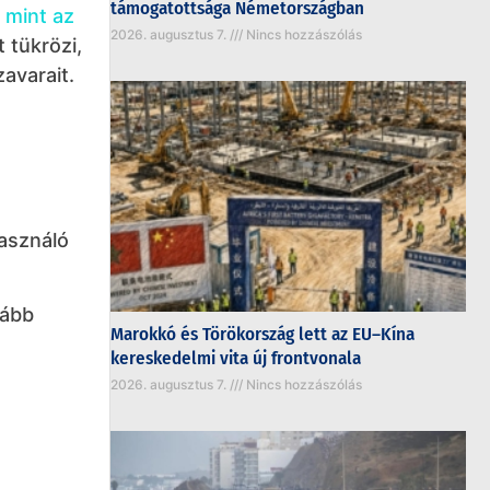
támogatottsága Németországban
 mint az
2026. augusztus 7.
Nincs hozzászólás
 tükrözi,
avarait.
használó
vább
Marokkó és Törökország lett az EU–Kína
kereskedelmi vita új frontvonala
2026. augusztus 7.
Nincs hozzászólás