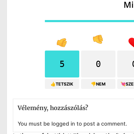
Mi
5
0
👍TETSZIK
👎NEM
💘SZ
Vélemény, hozzászólás?
You must be logged in to post a comment.