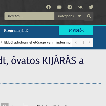
Kategóriák
📹 VIDEÓK
Programajánló
ből adódóan lehetősége van minden munkánkat segíteni kívánó magá
t, óvatos KIJÁRÁS a