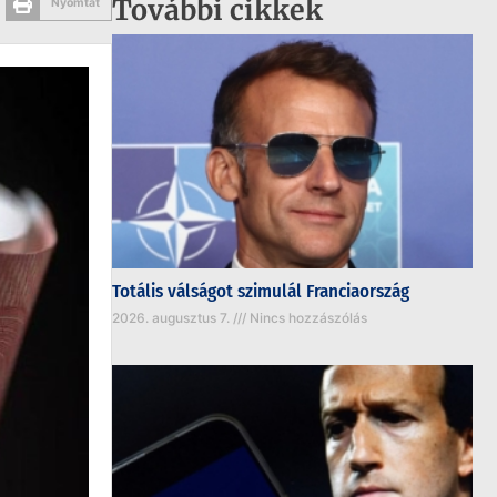
További cikkek
Nyomtat
Totális válságot szimulál Franciaország
2026. augusztus 7.
Nincs hozzászólás