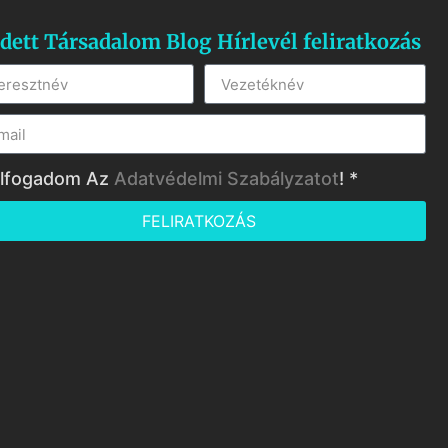
dett Társadalom Blog Hírlevél feliratkozás
lfogadom Az
Adatvédelmi Szabályzatot
! *
FELIRATKOZÁS