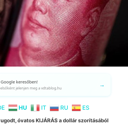
 Google keresőben!
→
gy elsőként jelenjen meg a vdtablog.hu
DE
HU
IT
RU
ES
yugodt, óvatos KIJÁRÁS a dollár szorításából