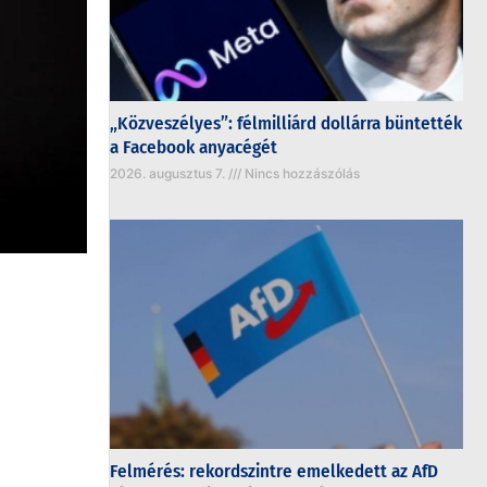
„Közveszélyes”: félmilliárd dollárra büntették
a Facebook anyacégét
2026. augusztus 7.
Nincs hozzászólás
Felmérés: rekordszintre emelkedett az AfD