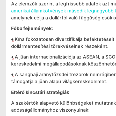
Az elemzők szerint a legfrissebb adatok azt m
amerikai államkötvények második legnagyobb kü
amelynek célja a dollártól való függőség csökke
Főbb fejlemények:
♦️
Kína fokozatosan diverzifikálja befektetéseit
dollármentesítési törekvéseinek részeként.
♦️
A jüan internacionalizációja az ASEAN, a SCO
kereskedelmi megállapodásoknak köszönhetően
♦️
A sanghaji aranytőzsdei trezorok nemrégib
támogatja a jüan alapú világkereskedelmet.
Eltérő kincstári stratégiák
A szakértők alapvető különbségeket mutatnak
adósságállományhoz viszonyulnak: