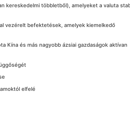
an kereskedelmi többletből), amelyeket a valuta stab
al vezérelt befektetések, amelyek kiemelkedő
óta Kína és más nagyobb ázsiai gazdaságok aktívan
függőségét
se
lamoktól elfelé