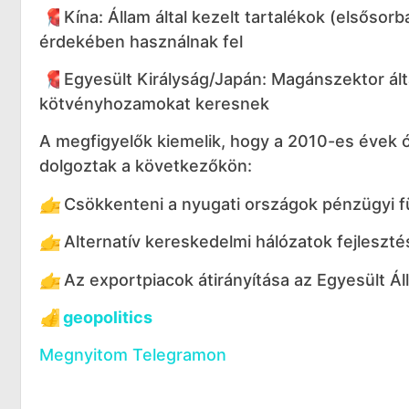
📍
Kína: Állam által kezelt tartalékok (elsősorb
érdekében használnak fel
📍
Egyesült Királyság/Japán: Magánszektor ált
kötvényhozamokat keresnek
A megfigyelők kiemelik, hogy a 2010-es évek 
dolgoztak a következőkön:
👉
Csökkenteni a nyugati országok pénzügyi 
👉
Alternatív kereskedelmi hálózatok fejleszté
👉
Az exportpiacok átirányítása az Egyesült Ál
👍
geopolitics
Megnyitom Telegramon