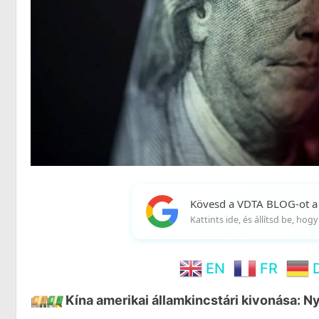
Kövesd a VDTA BLOG-ot a
Kattints ide, és állítsd be, ho
EN
FR
💴
💵
Kína amerikai államkincstári kivonása: N