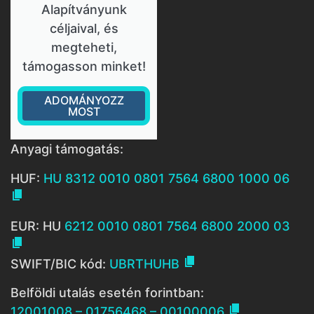
Alapítványunk
céljaival, és
megteheti,
támogasson minket!
ADOMÁNYOZZ
MOST
Anyagi támogatás:
HUF:
HU 8312 0010 0801 7564 6800 1000 06

EUR: HU
6212 0010 0801 7564 6800 2000 03


SWIFT/BIC kód:
UBRTHUHB
Belföldi utalás esetén forintban:

12001008 – 01756468 – 00100006