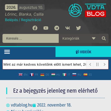
2026.
augusztus 10.
Lőrinc, Blanka, Csilla
Belépés
/
Regisztráció
📹 VIDEÓK
Mint az már kedves követőink előtt ismert lehet, 2023-tól a Véde
EN
FR
DE
HU
IT
RU
ES
Ez a bejegyzés jelenleg nem elérhető
vdtablog.hu
2022. november 18.