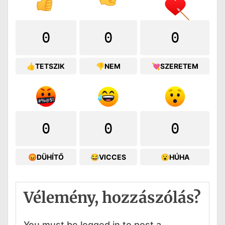
0
0
0
👍TETSZIK
👎NEM
💘SZERETEM
0
0
0
😡DÜHÍTŐ
😂VICCES
😮HÚHA
Vélemény, hozzászólás?
You must be logged in to post a