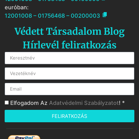
euróban:

12001008 – 01756468 – 00200003
Védett Társadalom Blog
Hírlevél feliratkozás
Elfogadom Az
Adatvédelmi Szabályzatot
! *
FELIRATKOZÁS