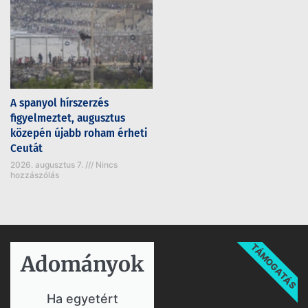
A spanyol hírszerzés
figyelmeztet, augusztus
közepén újabb roham érheti
Ceutát
2026. augusztus 7.
Nincs
hozzászólás
TÁMOGATÁS
Adományok​
Ha egyetért