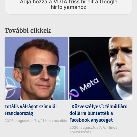
Adja hozzá a VDTA friss híreit a Google
hírfolyamához
További cikkek
Totális válságot szimulál
„Közveszélyes”: félmilliárd
Franciaország
dollárra büntették a
Facebook anyacégét
2026. augusztus 7.
1 hozzászólás
2026. augusztus 7.
Nincs
hozzászólás