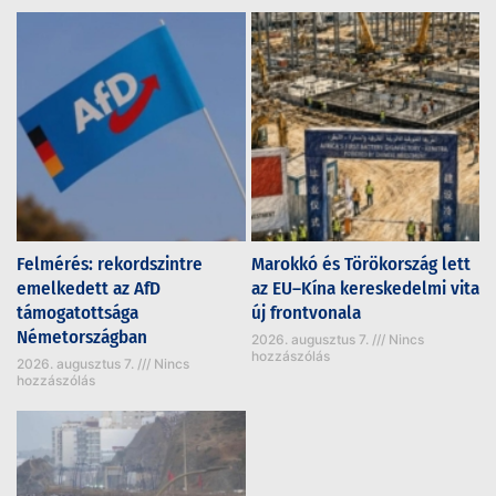
Felmérés: rekordszintre
Marokkó és Törökország lett
emelkedett az AfD
az EU–Kína kereskedelmi vita
támogatottsága
új frontvonala
Németországban
2026. augusztus 7.
Nincs
hozzászólás
2026. augusztus 7.
Nincs
hozzászólás