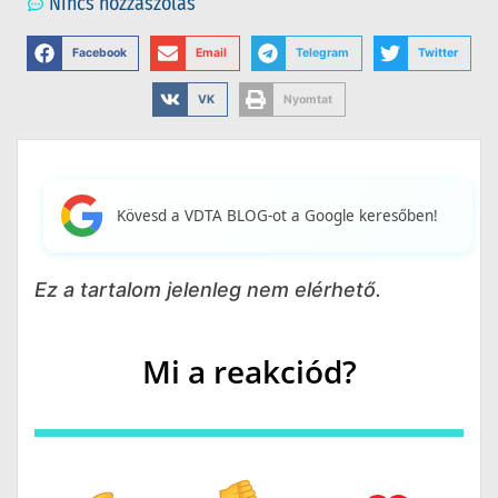
Nincs hozzászólás
Facebook
Email
Telegram
Twitter
VK
Nyomtat
Kövesd a VDTA BLOG-ot a Google keresőben!
Ez a tartalom jelenleg nem elérhető.
Mi a reakciód?