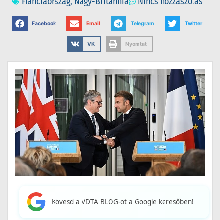
Franciaország
,
Nagy-Britannia
Nincs hozzászólás
Facebook
Email
Telegram
Twitter
VK
Nyomtat
Kövesd a VDTA BLOG-ot a Google keresőben!