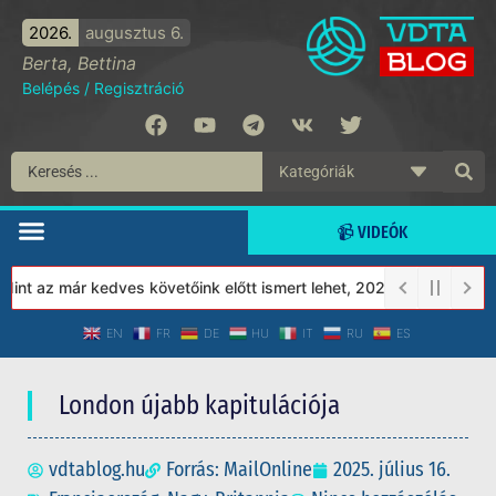
2026.
augusztus 6.
Berta, Bettina
Belépés
/
Regisztráció
📹 VIDEÓK
 az már kedves követőink előtt ismert lehet, 2023-tól a Védett T
EN
FR
DE
HU
IT
RU
ES
London újabb kapitulációja
vdtablog.hu
Forrás: MailOnline
2025. július 16.