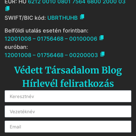
EUR: HU
6212 0010 0801 7564 6800 2000 03


SWIFT/BIC kód:
UBRTHUHB
Belföldi utalás esetén forintban:

12001008 – 01756468 – 00100006
euróban:

12001008 – 01756468 – 00200003
Védett Társadalom Blog
Hírlevél feliratkozás