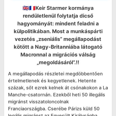
🇬🇧🇫🇷Keir Starmer kormánya
rendületlenül folytatja dicső
hagyományát: mindent feladni a
külpolitikában. Most a munkáspárti
vezetés „zseniális” megállapodást
kötött a Nagy-Britanniába látogató
Macronnal a migrációs válság
„megoldásáról”.‼️
A megállapodás részletei megdöbbentően
értelmetlenek és kegyetlenek. Hetente
százak, sőt ezrek kelnek át csónakokon a La
Manche-csatornán. Ezekből heti 50 illegális
migránst visszatoloncolnak
Franciaországba. Cserébe Párizs küld 50
legális migránst az Egyesült Királyságba.