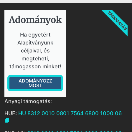
TÁMOGATÁS
Adományok​
Ha egyetért
Alapítványunk
céljaival, és
megteheti,
támogasson minket!
ADOMÁNYOZZ
MOST
Anyagi támogatás:
HUF:
HU 8312 0010 0801 7564 6800 1000 06
