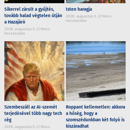
Sikerrel zárult a gyűjtés,
Isten haragja
tovább halad végtelen útján
2026. augusztus 5.
Nincs
hozzászólás
a Hazajáró
2026. augusztus 5.
Nincs
hozzászólás
Szembeszáll az AI-szemét
Roppant kellemetlen: akkora
terjedésével több nagy tech
a hőség, hogy a
cég
szomszédunkban két folyó is
kiszáradhat
2026. augusztus 5.
Nincs