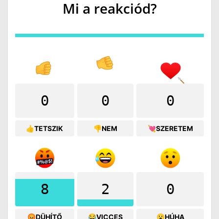
Mi a reakciód?
0
0
0
👍TETSZIK
👎NEM
💘SZERETEM
8
2
0
😡DÜHÍTŐ
😂VICCES
😮HÚHA