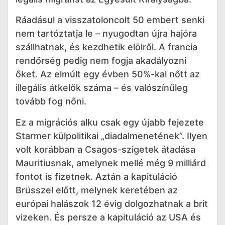
Ráadásul a visszatoloncolt 50 embert senki
nem tartóztatja le – nyugodtan újra hajóra
szállhatnak, és kezdhetik elölről. A francia
rendőrség pedig nem fogja akadályozni
őket. Az elmúlt egy évben 50%-kal nőtt az
illegális átkelők száma – és valószínűleg
tovább fog nőni.
Ez a migrációs alku csak egy újabb fejezete
Starmer külpolitikai „diadalmenetének”. Ilyen
volt korábban a Csagos-szigetek átadása
Mauritiusnak, amelynek mellé még 9 milliárd
fontot is fizetnek. Aztán a kapituláció
Brüsszel előtt, melynek keretében az
európai halászok 12 évig dolgozhatnak a brit
vizeken. És persze a kapituláció az USA és