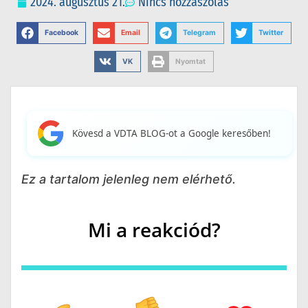
2024. augusztus 21.
Nincs hozzászólás
Facebook
Email
Telegram
Twitter
VK
Nyomtat
Kövesd a VDTA BLOG-ot a Google keresőben!
Ez a tartalom jelenleg nem elérhető.
Mi a reakciód?