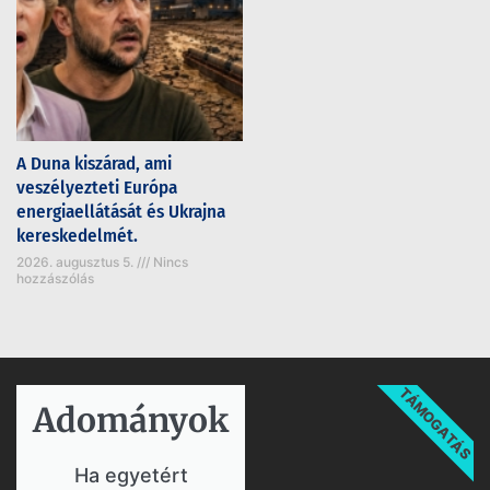
A Duna kiszárad, ami
veszélyezteti Európa
energiaellátását és Ukrajna
kereskedelmét.
2026. augusztus 5.
Nincs
hozzászólás
TÁMOGATÁS
Adományok​
Ha egyetért