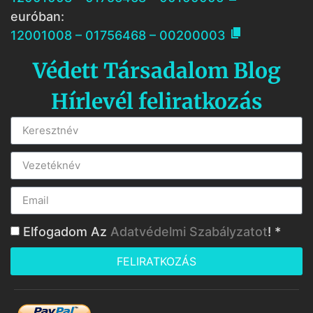
euróban:

12001008 – 01756468 – 00200003
Védett Társadalom Blog
Hírlevél feliratkozás
Elfogadom Az
Adatvédelmi Szabályzatot
! *
FELIRATKOZÁS