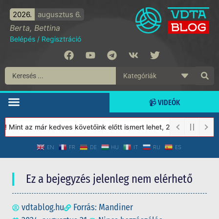
2026.
augusztus 6.
Berta, Bettina
Belépés
/
Regisztráció
📹 VIDEÓK
Mint az már kedves követőink előtt ismert lehet, 2023-tól a Véde
EN
FR
DE
HU
IT
RU
ES
Ez a bejegyzés jelenleg nem elérhető
vdtablog.hu
Forrás: Mandiner