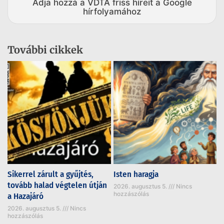
Adja hozzá a VDTA friss híreit a Google
hírfolyamához
További cikkek
Sikerrel zárult a gyűjtés,
Isten haragja
tovább halad végtelen útján
2026. augusztus 5.
Nincs
hozzászólás
a Hazajáró
2026. augusztus 5.
Nincs
hozzászólás