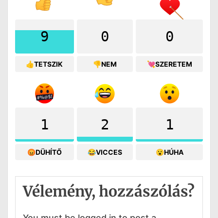
9
0
0
👍TETSZIK
👎NEM
💘SZERETEM
1
2
1
😡DÜHÍTŐ
😂VICCES
😮HÚHA
Vélemény, hozzászólás?
You must be logged in to post a