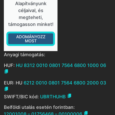
Alapítványunk
céljaival, és
megteheti,
támogasson minket!
ADOMÁNYOZZ
MOST
Anyagi támogatás:
HUF:
HU 8312 0010 0801 7564 6800 1000 06

EUR: HU
6212 0010 0801 7564 6800 2000 03


SWIFT/BIC kód:
UBRTHUHB
Belföldi utalás esetén forintban:

12001008 – 01756468 – 00100006