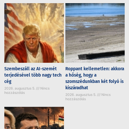
Szembeszáll az AI-szemét
Roppant kellemetlen: akkora
terjedésével több nagy tech
a hőség, hogy a
cég
szomszédunkban két folyó is
kiszáradhat
2026. augusztus 5.
Nincs
hozzászólás
2026. augusztus 5.
Nincs
hozzászólás