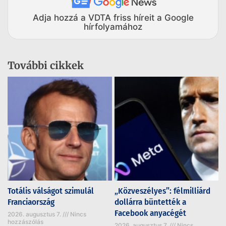
Adja hozzá a VDTA friss híreit a Google
hírfolyamához
További cikkek
Totális válságot szimulál
„Közveszélyes”: félmilliárd
Franciaország
dollárra büntették a
Facebook anyacégét
2026. augusztus 7.
Nincs
hozzászólás
2026. augusztus 7.
Nincs