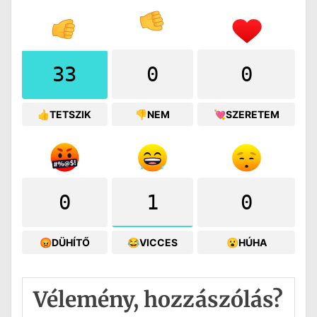
33
0
0
👍TETSZIK
👎NEM
💘SZERETEM
0
1
0
😡DÜHÍTŐ
😂VICCES
😮HÚHA
Vélemény, hozzászólás?