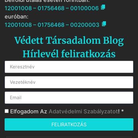

12001008 – 01756468 – 00100006
euróban:

12001008 – 01756468 – 00200003
Védett Társadalom Blog
Hírlevél feliratkozás
Elfogadom Az
Adatvédelmi Szabályzatot
! *
FELIRATKOZÁS