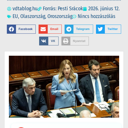
vdtablog.hu
Forrás: Pesti Srácok
2026. június 12.
EU
,
Olaszország
,
Oroszország
Nincs hozzászólás
Facebook
Email
Telegram
Twitter
VK
Nyomtat