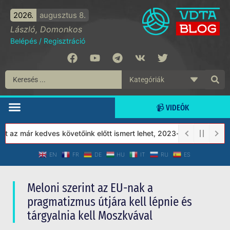
2026.
augusztus 8.
László, Domonkos
Belépés
/
Regisztráció
📹 VIDEÓK
 már kedves követőink előtt ismert lehet, 2023-tól a Védett Társa
EN
FR
DE
HU
IT
RU
ES
Meloni szerint az EU-nak a
pragmatizmus útjára kell lépnie és
tárgyalnia kell Moszkvával