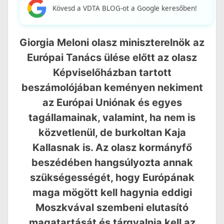
Kövesd a VDTA BLOG-ot a Google keresőben!
Giorgia Meloni olasz miniszterelnök az
Európai Tanács ülése előtt az olasz
Képviselőházban tartott
beszámolójában keményen nekiment
az Európai Uniónak és egyes
tagállamainak, valamint, ha nem is
közvetlenül, de burkoltan Kaja
Kallasnak is. Az olasz kormányfő
beszédében hangsúlyozta annak
szükségességét, hogy Európának
maga mögött kell hagynia eddigi
Moszkvával szembeni elutasító
magatartását és tárgyalnia kell az