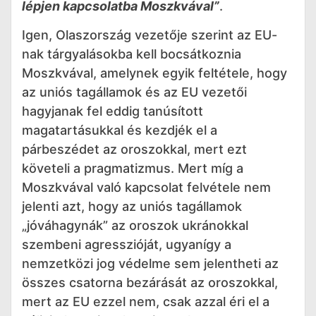
lépjen kapcsolatba Moszkvával”
.
Igen, Olaszország vezetője szerint az EU-
nak tárgyalásokba kell bocsátkoznia
Moszkvával, amelynek egyik feltétele, hogy
az uniós tagállamok és az EU vezetői
hagyjanak fel eddig tanúsított
magatartásukkal és kezdjék el a
párbeszédet az oroszokkal, mert ezt
követeli a pragmatizmus. Mert míg a
Moszkvával való kapcsolat felvétele nem
jelenti azt, hogy az uniós tagállamok
„jóváhagynák” az oroszok ukránokkal
szembeni agresszióját, ugyanígy a
nemzetközi jog védelme sem jelentheti az
összes csatorna bezárását az oroszokkal,
mert az EU ezzel nem, csak azzal éri el a