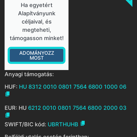
Ha egyetért
Alapítványunk
céljaival, és
megteheti,
támogasson minket!
ADOMÁNYOZZ
MOST
Anyagi támogatás:
HUF:
HU 8312 0010 0801 7564 6800 1000 06

EUR: HU
6212 0010 0801 7564 6800 2000 03


SWIFT/BIC kód:
UBRTHUHB
Belföldi utalás esetén forintban: