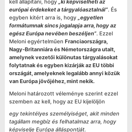
kell állapítani, hogy
„ki képviselheti az
európai érdekeket a tárgyalóasztalnál”
. És
egyben kitért arra is, hogy
„egyetlen
formátumnak sincs jogalapja arra, hogy az
egész Európa nevében beszéljen”
. Ezzel
Meloni egyértelműen
Franciaországra,
Nagy-Britanniára és Németországra utalt,
amelynek vezetői különutas tárgyalásokat
folytatnak és egyben kizárják az EU többi
országát, amelyeknek legalább annyi közük
van Európa jövőjéhez, mint nekik.
Meloni határozott véleménye szerint ezzel
szemben az kell, hogy az EU kijelöljön
egy tekintélyes személyiséget, akit minden
tagállam megbíz és felhatalmaz arra, hogy
képviselje Európa álláspontját.