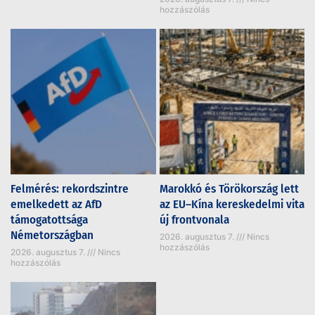
hozzászólás
Felmérés: rekordszintre
Marokkó és Törökország lett
emelkedett az AfD
az EU–Kína kereskedelmi vita
támogatottsága
új frontvonala
Németországban
2026. augusztus 7.
Nincs
hozzászólás
2026. augusztus 7.
Nincs
hozzászólás