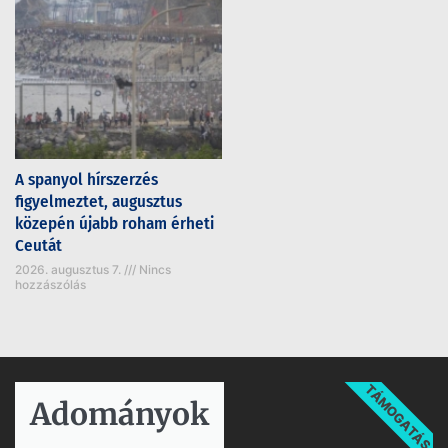
A spanyol hírszerzés
figyelmeztet, augusztus
közepén újabb roham érheti
Ceutát
2026. augusztus 7.
Nincs
hozzászólás
TÁMOGATÁS
Adományok​