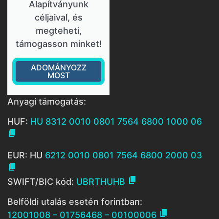
Alapítványunk
céljaival, és
megteheti,
támogasson minket!
ADOMÁNYOZZ
MOST
Anyagi támogatás:
HUF:
HU 8312 0010 0801 7564 6800 1000 06

EUR: HU
6212 0010 0801 7564 6800 2000 03


SWIFT/BIC kód:
UBRTHUHB
Belföldi utalás esetén forintban:

12001008 – 01756468 – 00100006