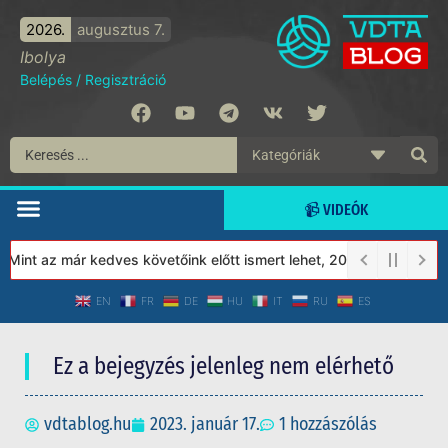
2026.
augusztus 7.
Ibolya
Belépés
/
Regisztráció
📹 VIDEÓK
int az már kedves követőink előtt ismert lehet, 2023-tól a Védet
EN
FR
DE
HU
IT
RU
ES
Ez a bejegyzés jelenleg nem elérhető
vdtablog.hu
2023. január 17.
1 hozzászólás