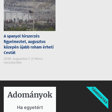
A spanyol hírszerzés
figyelmeztet, augusztus
közepén újabb roham érheti
Ceutát
2026. augusztus 7.
Nincs
hozzászólás
TÁMOGATÁS
Adományok​
Ha egyetért