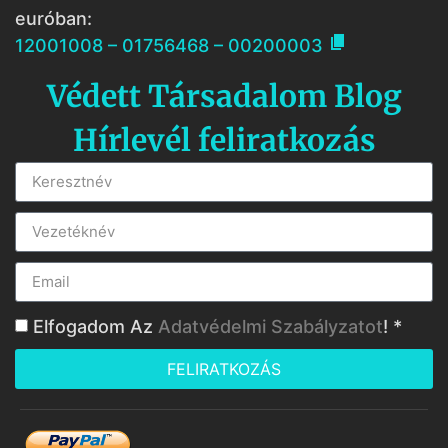
euróban:

12001008 – 01756468 – 00200003
Védett Társadalom Blog
Hírlevél feliratkozás
Elfogadom Az
Adatvédelmi Szabályzatot
! *
FELIRATKOZÁS