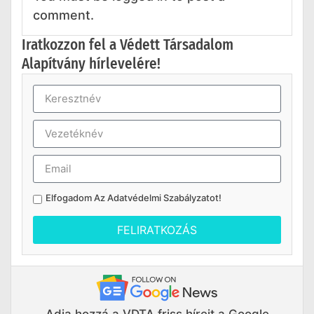
comment.
Iratkozzon fel a Védett Társadalom
Alapítvány hírlevelére!
Elfogadom Az
Adatvédelmi Szabályzatot
!
FELIRATKOZÁS
Adja hozzá a VDTA friss híreit a Google