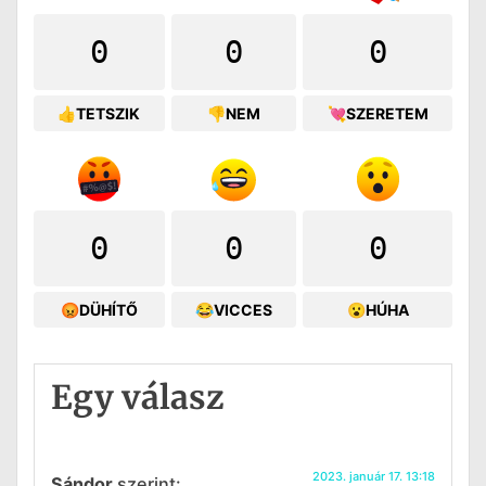
0
0
0
👍TETSZIK
👎NEM
💘SZERETEM
0
0
0
😡DÜHÍTŐ
😂VICCES
😮HÚHA
Egy válasz
2023. január 17. 13:18
Sándor
szerint: