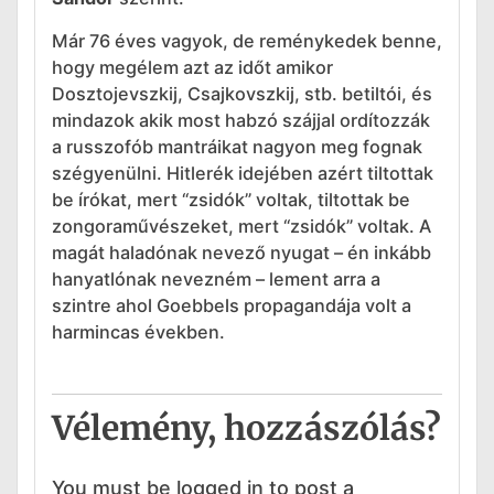
Már 76 éves vagyok, de reménykedek benne,
hogy megélem azt az időt amikor
Dosztojevszkij, Csajkovszkij, stb. betiltói, és
mindazok akik most habzó szájjal ordítozzák
a russzofób mantráikat nagyon meg fognak
szégyenülni. Hitlerék idejében azért tiltottak
be írókat, mert “zsidók” voltak, tiltottak be
zongoraművészeket, mert “zsidók” voltak. A
magát haladónak nevező nyugat – én inkább
hanyatlónak nevezném – lement arra a
szintre ahol Goebbels propagandája volt a
harmincas években.
Vélemény, hozzászólás?
You must be logged in to post a