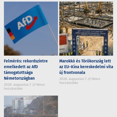
Felmérés: rekordszintre
Marokkó és Törökország lett
emelkedett az AfD
az EU–Kína kereskedelmi vita
támogatottsága
új frontvonala
Németországban
2026. augusztus 7.
Nincs
hozzászólás
2026. augusztus 7.
Nincs
hozzászólás