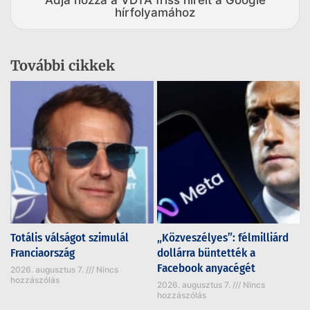
hírfolyamához
További cikkek
Totális válságot szimulál
„Közveszélyes”: félmilliárd
Franciaország
dollárra büntették a
Facebook anyacégét
2026. augusztus 7.
Nincs
hozzászólás
2026. augusztus 7.
Nincs
hozzászólás