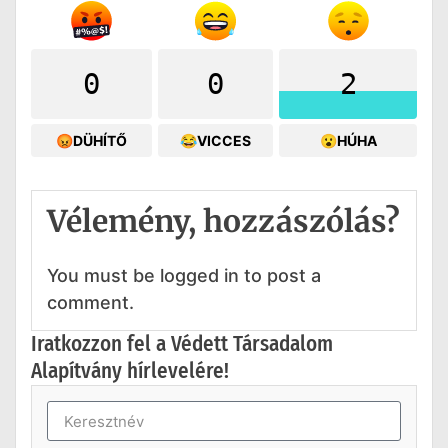
0
0
2
😡DÜHÍTŐ
😂VICCES
😮HÚHA
Vélemény, hozzászólás?
You must be logged in to post a
comment.
Iratkozzon fel a Védett Társadalom
Alapítvány hírlevelére!