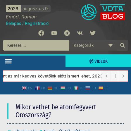
2026.
augusztus 9.
Emőd, Román
Belépés
/
Regisztráció
📹 VIDEÓK
az már kedves követőink előtt ismert lehet, 2023-tól a Védett Tár
EN
FR
DE
HU
IT
RU
ES
Mikor vethet be atomfegyvert
Oroszország?