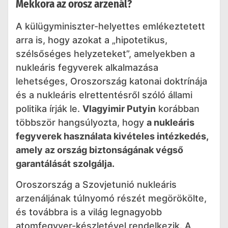
Mekkora az orosz arzenál?
A külügyminiszter-helyettes emlékeztetett
arra is, hogy azokat a „hipotetikus,
szélsőséges helyzeteket”, amelyekben a
nukleáris fegyverek alkalmazása
lehetséges, Oroszország katonai doktrínája
és a nukleáris elrettentésről szóló állami
politika írják le.
Vlagyimir Putyin
korábban
többször hangsúlyozta, hogy
a nukleáris
fegyverek használata kivételes intézkedés,
amely az ország biztonságának végső
garantálását szolgálja.
Oroszország a Szovjetunió nukleáris
arzenáljának túlnyomó részét megörökölte,
és továbbra is a világ legnagyobb
atomfegyver-készletével rendelkezik. A