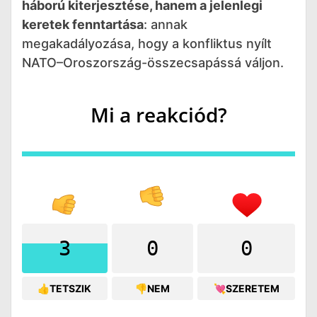
háború kiterjesztése, hanem a jelenlegi
keretek fenntartása
: annak
megakadályozása, hogy a konfliktus nyílt
NATO–Oroszország-összecsapássá váljon.
Mi a reakciód?
3
0
0
👍TETSZIK
👎NEM
💘SZERETEM