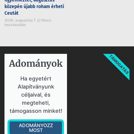
közepén újabb roham érheti
Ceutát
2026. augusztus 7.
Nincs
hozzászólás
TÁMOGATÁS
Adományok​
Ha egyetért
Alapítványunk
céljaival, és
megteheti,
támogasson minket!
ADOMÁNYOZZ
MOST