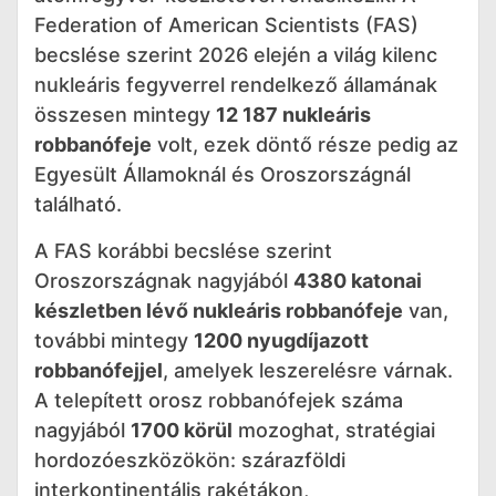
Federation of American Scientists (FAS)
becslése szerint 2026 elején a világ kilenc
nukleáris fegyverrel rendelkező államának
összesen mintegy
12 187 nukleáris
robbanófeje
volt, ezek döntő része pedig az
Egyesült Államoknál és Oroszországnál
található.
A FAS korábbi becslése szerint
Oroszországnak nagyjából
4380 katonai
készletben lévő nukleáris robbanófeje
van,
további mintegy
1200 nyugdíjazott
robbanófejjel
, amelyek leszerelésre várnak.
A telepített orosz robbanófejek száma
nagyjából
1700 körül
mozoghat, stratégiai
hordozóeszközökön: szárazföldi
interkontinentális rakétákon,