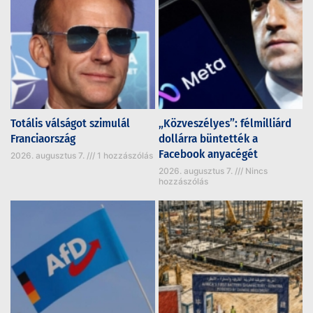
Totális válságot szimulál
„Közveszélyes”: félmilliárd
Franciaország
dollárra büntették a
Facebook anyacégét
2026. augusztus 7.
1 hozzászólás
2026. augusztus 7.
Nincs
hozzászólás