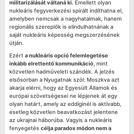
militarizálását váltaná ki.
Emellett olyan
nukleáris fegyverkezési spirált indíthatna el,
amelyben nemcsak a nagyhatalmak, hanem
regionális szereplők is elindulhatnának a
saját nukleáris képesség megszerzésének
útján.
Ezért
a nukleáris opció felemlegetése
inkább elrettentő kommunikáció
, mint
közvetlen hadműveleti szándék. A jelzés
elsősorban a Nyugatnak szól: Moszkva azt
akarja elérni, hogy az Egyesült Államok és
európai szövetségesei ne lépjenek át egy
olyan határt, amely az eddiginél is aktívabb,
esetleg közvetlen beavatkozást jelentene
az ukrajnai háborúba. Vagyis a nukleáris
fenyegetés
célja paradox módon nem a