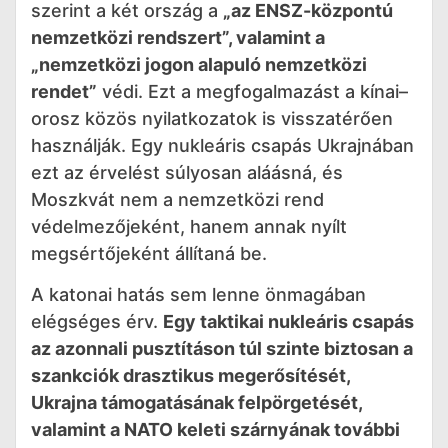
szerint a két ország a
„az ENSZ-központú
nemzetközi rendszert”, valamint a
„nemzetközi jogon alapuló nemzetközi
rendet”
védi. Ezt a megfogalmazást a kínai–
orosz közös nyilatkozatok is visszatérően
használják. Egy nukleáris csapás Ukrajnában
ezt az érvelést súlyosan aláásná, és
Moszkvát nem a nemzetközi rend
védelmezőjeként, hanem annak nyílt
megsértőjeként állítaná be.
A katonai hatás sem lenne önmagában
elégséges érv.
Egy taktikai nukleáris csapás
az azonnali pusztításon túl szinte biztosan a
szankciók drasztikus megerősítését,
Ukrajna támogatásának felpörgetését,
valamint a NATO keleti szárnyának további