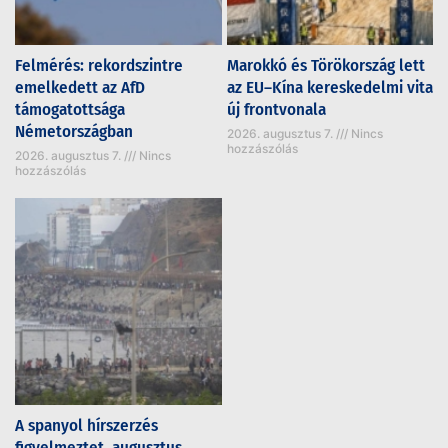
Felmérés: rekordszintre
Marokkó és Törökország lett
emelkedett az AfD
az EU–Kína kereskedelmi vita
támogatottsága
új frontvonala
Németországban
2026. augusztus 7.
Nincs
hozzászólás
2026. augusztus 7.
Nincs
hozzászólás
A spanyol hírszerzés
figyelmeztet, augusztus