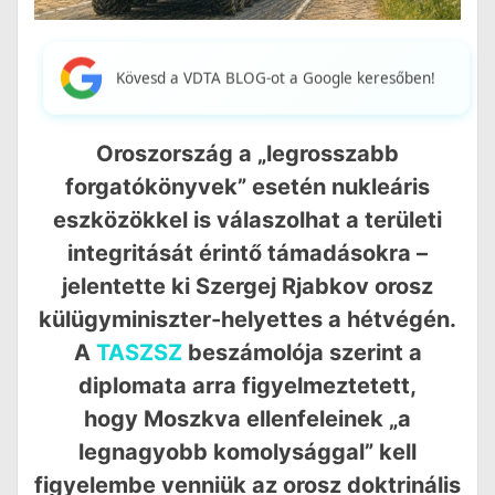
Kövesd a VDTA BLOG-ot a Google keresőben!
Oroszország a „legrosszabb
forgatókönyvek” esetén nukleáris
eszközökkel is válaszolhat a területi
integritását érintő támadásokra –
jelentette ki Szergej Rjabkov orosz
külügyminiszter-helyettes a hétvégén.
A
TASZSZ
beszámolója szerint a
diplomata arra figyelmeztetett,
hogy Moszkva ellenfeleinek „a
legnagyobb komolysággal” kell
figyelembe venniük az orosz doktrinális