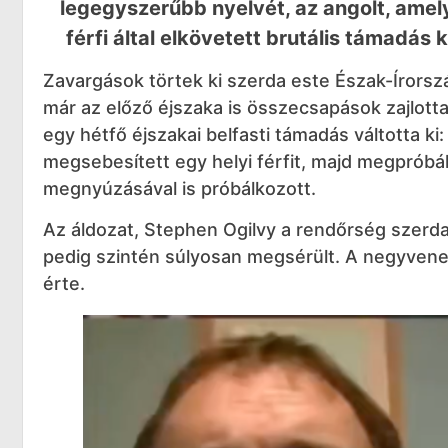
legegyszerűbb nyelvét, az angolt, amely
férfi által elkövetett brutális támadás
Zavargások törtek ki szerda este Észak-Írors
már az előző éjszaka is összecsapások zajlott
egy hétfő éjszakai belfasti támadás váltotta k
megsebesített egy helyi férfit, majd megpróbál
megnyúzásával is próbálkozott.
Az áldozat, Stephen Ogilvy a rendőrség szerda
pedig szintén súlyosan megsérült. A negyvenes
érte.