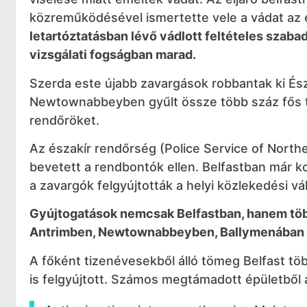
közreműködésével ismertette vele a vádat az el
letartóztatásban lévő vádlott feltételes szabad
vizsgálati fogságban marad.
Szerda este újabb zavargások robbantak ki Ész
Newtownabbeyben gyűlt össze több száz fős tö
rendőröket.
Az északír rendőrség (Police Service of Norther
bevetett a rendbontók ellen. Belfastban már ko
a zavargók felgyújtották a helyi közlekedési vá
Gyújtogatások nemcsak Belfastban, hanem töb
Antrimben, Newtownabbeyben, Ballymenában és
A főként tizenévesekből álló tömeg Belfast tö
is felgyújtott. Számos megtámadott épületből a