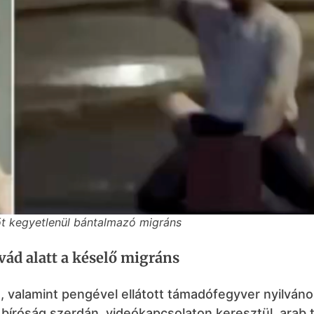
őt kegyetlenül bántalmazó migráns
vád alatt a késelő migráns
et, valamint pengével ellátott támadófegyver nyilván
ti bíróság szerdán, videókapcsolaton keresztül, arab