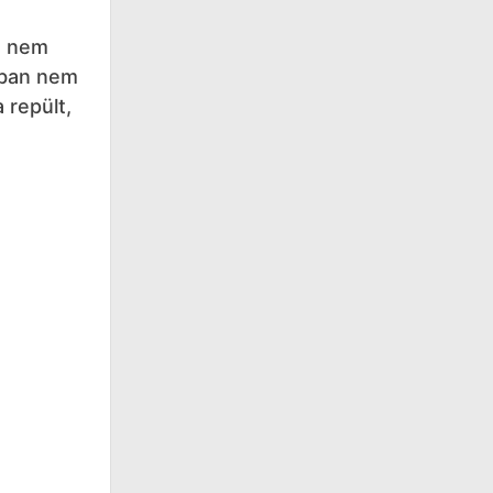
e nem
ábban nem
 repült,