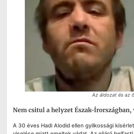
Az áldozat és az 
Nem csitul a helyzet Észak-Írországban, 
A 30 éves Hadi Alodid ellen gyilkossági kísérl
viselése miatt emeltek vádat. Az eljáró belfas