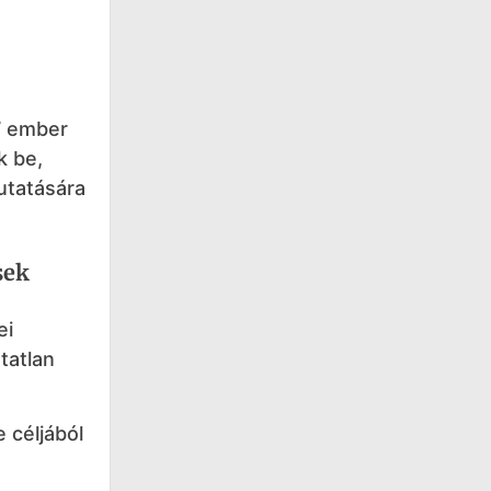
7 ember
k be,
utatására
sek
ei
tatlan
 céljából