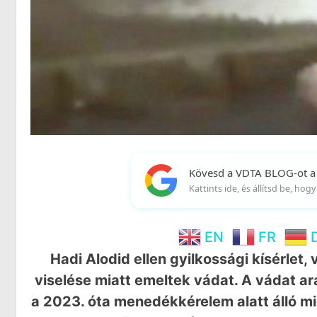
Kövesd a VDTA BLOG-ot a
Kattints ide, és állítsd be, ho
EN
FR
Hadi Alodid ellen gyilkossági kísérlet
viselése miatt emeltek vádat. A vádat a
a 2023. óta menedékkérelem alatt álló mig