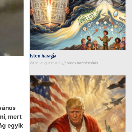
Isten haragja
2026. augusztus 5.
Nincs hozzászólás
lvános
ni, mert
lág egyik