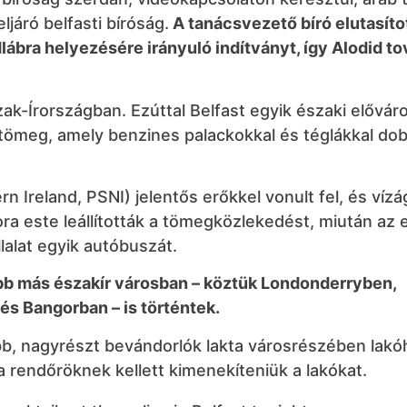
járó belfasti bíróság.
A tanácsvezető bíró elutasíto
lábra helyezésére irányuló indítványt, így Alodid to
ak-Írországban. Ezúttal Belfast egyik északi elővár
meg, amely benzines palackokkal és téglákkal dob
n Ireland, PSNI) jelentős erőkkel vonult fel, és vízá
ra este leállították a tömegközlekedést, miután az e
llalat egyik autóbuszát.
b más északír városban – köztük Londonderryben,
 Bangorban – is történtek.
bb, nagyrészt bevándorlók lakta városrészében lak
 rendőröknek kellett kimenekíteniük a lakókat.