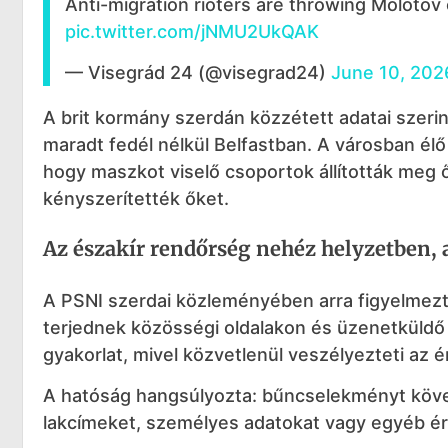
Anti-migration rioters are throwing Molotov c
pic.twitter.com/jNMU2UkQAK
— Visegrád 24 (@visegrad24)
June 10, 202
A brit kormány szerdán közzétett adatai szeri
maradt fedél nélkül Belfastban. A városban élő
hogy maszkot viselő csoportok állították meg
kényszerítették őket.
Az északír rendőrség nehéz helyzetben, a
A PSNI szerdai közleményében arra figyelmezt
terjednek közösségi oldalakon és üzenetküldő
gyakorlat, mivel közvetlenül veszélyezteti az é
A hatóság hangsúlyozta: bűncselekményt követ
lakcímeket, személyes adatokat vagy egyéb ér