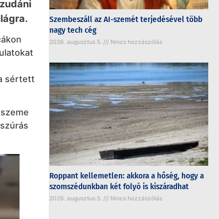
szudáni
lágra.
Szembeszáll az AI-szemét terjedésével több
nagy tech cég
cákon
2026. augusztus 5.
Nincs hozzászólás
ulatokat
a sértett
b szeme
sszúrás
Roppant kellemetlen: akkora a hőség, hogy a
szomszédunkban két folyó is kiszáradhat
2026. augusztus 5.
Nincs hozzászólás