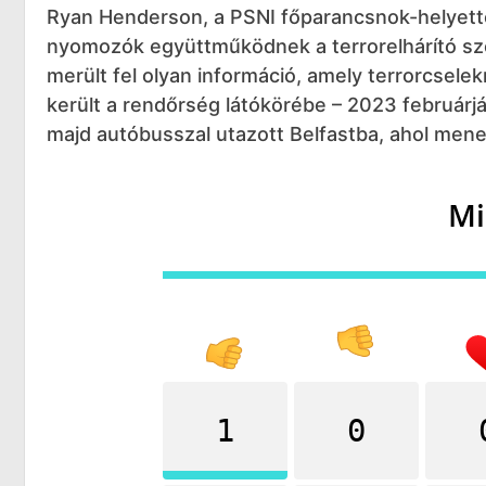
Ryan Henderson, a PSNI főparancsnok-helyette
nyomozók együttműködnek a terrorelhárító sz
merült fel olyan információ, amely terrorcsele
került a rendőrség látókörébe – 2023 februárj
majd autóbusszal utazott Belfastba, ahol men
Mi
1
0