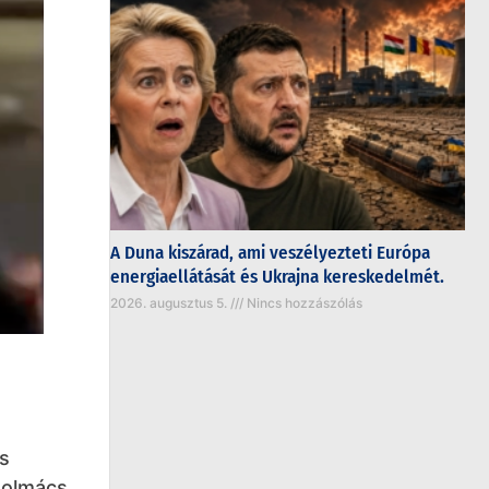
A Duna kiszárad, ami veszélyezteti Európa
energiaellátását és Ukrajna kereskedelmét.
2026. augusztus 5.
Nincs hozzászólás
os
 tolmács