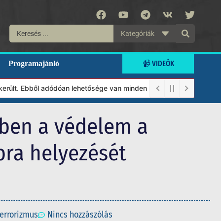
Kategóriák
📹 VIDEÓK
Programajánló
t. Ebből adódóan lehetősége van minden munkánkat segíteni kívánó
zben a védelem a
bra helyezését
terrorizmus
Nincs hozzászólás