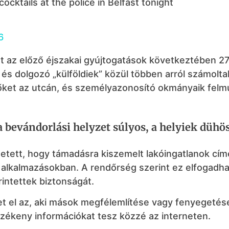
ocktails at the police in Belfast tonight
6
nt az előző éjszakai gyújtogatások következtében 2
 és dolgozó „külföldiek” közül többen arról számolta
 őket az utcán, és személyazonosító okmányaik felm
 bevándorlási helyzet súlyos, a helyiek dühö
etett, hogy támadásra kiszemelt lakóingatlanok cím
 alkalmazásokban. A rendőrség szerint ez elfogadha
rintettek biztonságát.
 el az, aki mások megfélemlítése vagy fenyegetése
zékeny információkat tesz közzé az interneten.