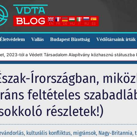
EN
FR
DE
HU
IT
RU
ES
Életvédelem
Vallás
Budapest Bizottság
Védőtársaink írták
023-tól a Védett Társadalom Alapítvány közhasznú státuszba kerül
 Észak-Írországban, mikö
ráns feltételes szabadlá
sokkoló részletek!)
evándorlás
,
kulturális konfliktus
,
migránsok
,
Nagy-Britannia
,