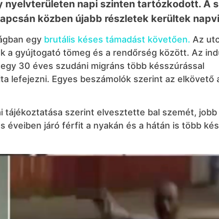
 nyelvterületen napi szinten tartózkodott. A 
 kapcsán közben újabb részletek kerültek napvi
zágban egy
brutális késes támadást követően.
Az ut
ak a gyújtogató tömeg és a rendőrség között. Az ind
i: egy 30 éves szudáni migráns több késszúrással
ta lefejezni. Egyes beszámolók szerint az elkövető 
i tájékoztatása szerint elvesztette bal szemét, job
 éveiben járó férfit a nyakán és a hátán is több ké