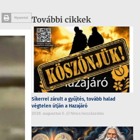
További cikkek
Nyomtat
Sikerrel zárult a gyűjtés, tovább halad
végtelen útján a Hazajáró
2026. augusztus 5.
Nincs hozzászólás