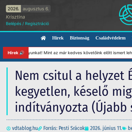
2026.
augusztus 6.
Krisztina
Belépés
/
Regisztráció
Hírek
Biztonság
Családvédelem
pítványunkat! Mint az már kedves követőink előtt ismert lehet, 2
Hírek 🔊
Nem csitul a helyzet
kegyetlen, késelő mig
indítványozta (Újabb 
vdtablog.hu
Forrás: Pesti Srácok
2026. június 11.
b