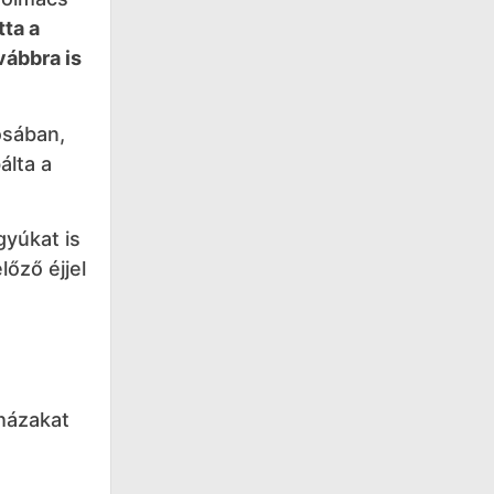
tta a
vábbra is
osában,
álta a
gyúkat is
lőző éjjel
óházakat