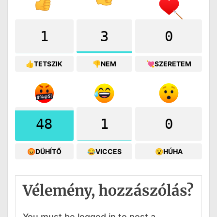
1
3
0
👍TETSZIK
👎NEM
💘SZERETEM
48
1
0
😡DÜHÍTŐ
😂VICCES
😮HÚHA
Vélemény, hozzászólás?
You must be logged in to post a