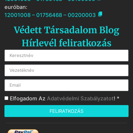
euróban:

12001008 – 01756468 – 00200003
Védett Társadalom Blog
Hírlevél feliratkozás
Elfogadom Az
Adatvédelmi Szabályzatot
! *
FELIRATKOZÁS