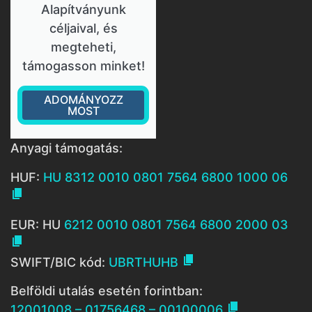
Alapítványunk
céljaival, és
megteheti,
támogasson minket!
ADOMÁNYOZZ
MOST
Anyagi támogatás:
HUF:
HU 8312 0010 0801 7564 6800 1000 06

EUR: HU
6212 0010 0801 7564 6800 2000 03


SWIFT/BIC kód:
UBRTHUHB
Belföldi utalás esetén forintban:

12001008 – 01756468 – 00100006