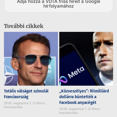
Adja hozzá a VDTA friss híreit a Google
hírfolyamához
További cikkek
Totális válságot szimulál
„Közveszélyes”: félmilliárd
Franciaország
dollárra büntették a
Facebook anyacégét
2026. augusztus 7.
Nincs
hozzászólás
2026. augusztus 7.
Nincs
hozzászólás