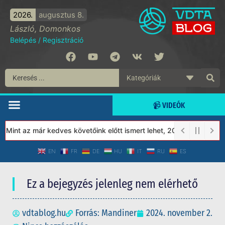
2026.
augusztus 8.
László, Domonkos
Belépés
/
Regisztráció
📹 VIDEÓK
int az már kedves követőink előtt ismert lehet, 2023-tól a Védet
EN
FR
DE
HU
IT
RU
ES
Ez a bejegyzés jelenleg nem elérhető
vdtablog.hu
Forrás: Mandiner
2024. november 2.