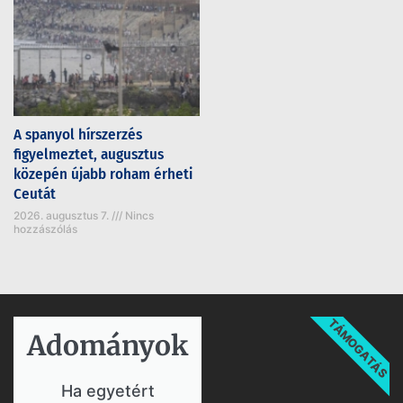
A spanyol hírszerzés
figyelmeztet, augusztus
közepén újabb roham érheti
Ceutát
2026. augusztus 7.
Nincs
hozzászólás
TÁMOGATÁS
Adományok​
Ha egyetért