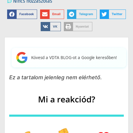
Nincs hozzászólás
Facebook
Email
Telegram
Twitter
VK
Nyomtat
Kövesd a VDTA BLOG-ot a Google keresőben!
Ez a tartalom jelenleg nem elérhető.
Mi a reakciód?