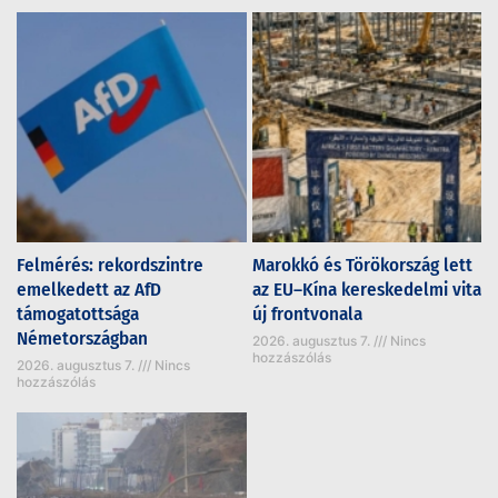
Felmérés: rekordszintre
Marokkó és Törökország lett
emelkedett az AfD
az EU–Kína kereskedelmi vita
támogatottsága
új frontvonala
Németországban
2026. augusztus 7.
Nincs
hozzászólás
2026. augusztus 7.
Nincs
hozzászólás