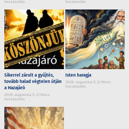
hozzászólás
hozzászólás
Sikerrel zárult a gyűjtés,
Isten haragja
tovább halad végtelen útján
2026. augusztus 5.
Nincs
hozzászólás
a Hazajáró
2026. augusztus 5.
Nincs
hozzászólás