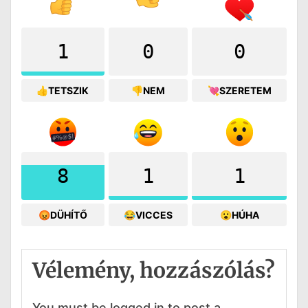
1
0
0
👍TETSZIK
👎NEM
💘SZERETEM
8
1
1
😡DÜHÍTŐ
😂VICCES
😮HÚHA
Vélemény, hozzászólás?
You must be logged in to post a