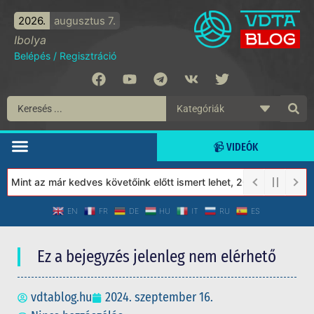
2026.
augusztus 7.
Ibolya
Belépés
/
Regisztráció
📹 VIDEÓK
Mint az már kedves követőink előtt ismert lehet, 2023-tól a Védet
EN
FR
DE
HU
IT
RU
ES
Ez a bejegyzés jelenleg nem elérhető
vdtablog.hu
2024. szeptember 16.