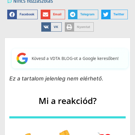
Nincs hozzászólás
Facebook
Email
Telegram
Twitter
VK
Nyomtat
Kövesd a VDTA BLOG-ot a Google keresőben!
Ez a tartalom jelenleg nem elérhető.
Mi a reakciód?