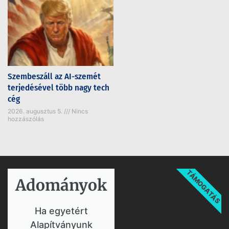
Szembeszáll az AI-szemét
terjedésével több nagy tech
cég
2026. augusztus 5.
Nincs
hozzászólás
TÁMOGATÁS
Adományok​
Ha egyetért
Alapítványunk