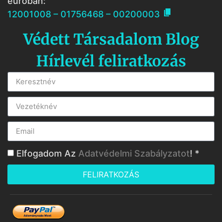
euróban:

12001008 – 01756468 – 00200003
Védett Társadalom Blog
Hírlevél feliratkozás
Elfogadom Az
Adatvédelmi Szabályzatot
! *
FELIRATKOZÁS