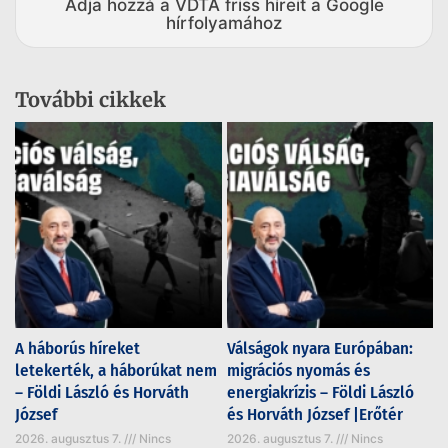
Adja hozzá a VDTA friss híreit a Google
hírfolyamához
További cikkek
A háborús híreket
Válságok nyara Európában:
letekerték, a háborúkat nem
migrációs nyomás és
– Földi László és Horváth
energiakrízis – Földi László
József
és Horváth József |Erőtér
2026. augusztus 7.
Nincs
2026. augusztus 7.
Nincs