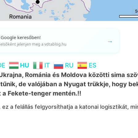
 Google keresőben!
→
gy elsőként jelenjen meg a vdtablog.hu
DE
HU
IT
RU
ES
z Ukrajna, Románia és Moldova közötti sima sz
űnik, de valójában a Nyugat trükkje, hogy be
 a Fekete-tenger mentén.‼️
z a felállás felgyorsíthatja a katonai logisztikát, mi