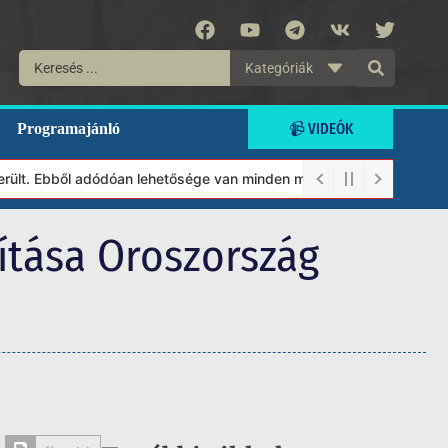
Kategóriák
📹 VIDEÓK
Programajánló
lt. Ebből adódóan lehetősége van minden munkánkat segíteni kíván
ítása Oroszország