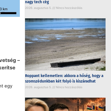
nagy tech cég
2026. augusztus 5.
Nincs hozzászólás
övetség –
kerítse
Roppant kellemetlen: akkora a hőség, hogy a
szomszédunkban két folyó is kiszáradhat
nt egy
2026. augusztus 5.
Nincs hozzászólás