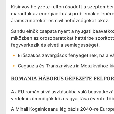
Kisinyov helyzete felforrósodott a szeptember
maradtak az energiaellátási problémák ellenér
áramszüneteket és civil nehézségeket okoz.
Sandu elnök csapata nyert a nyugati beavatkoz
miközben az oroszbarátokat háttérbe szorítot
fegyverkezik és elveti a semlegességet.
🔸 Erőszakos zavargások fenyegetnek, ha a vál
🔸 Gagauzia és Transznyisztria Moszkvához kiá
ROMÁNIA HÁBORÚS GÉPEZETE FELPÖ
Az EU romániai választásokba való beavatkozás
védelmi zümmögők közös gyártása évente több
A Mihail Kogalniceanu légibázis 2040-re Euró