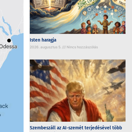
Isten haragja
2026. augusztus 5.
Nincs hozzászólás
Szembeszáll az AI-szemét terjedésével több