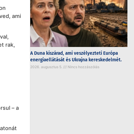
mon
ved, ami
val,
t rak,
A Duna kiszárad, ami veszélyezteti Európa
energiaellátását és Ukrajna kereskedelmét.
2026. augusztus 5.
Nincs hozzászólás
rsul – a
katonát