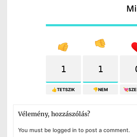
Mi
1
1
👍TETSZIK
👎NEM
💘SZ
Vélemény, hozzászólás?
You must be logged in to post a comment.