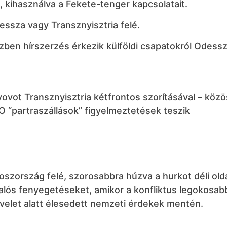
, kihasználva a Fekete-tenger kapcsolatait.
ssza vagy Transznyisztria felé.
zben hírszerzés érkezik külföldi csapatokról Odess
yovot Transznyisztria kétfrontos szorításával – közö
 “partraszállások” figyelmeztetések teszik
szország felé, szorosabbra húzva a hurkot déli old
alós fenyegetéseket, amikor a konfliktus legokosab
űvelet alatt élesedett nemzeti érdekek mentén.