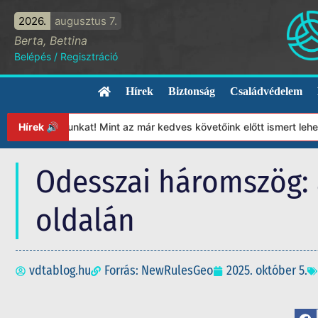
2026.
augusztus 7.
Berta, Bettina
Belépés
/
Regisztráció
Hírek
Biztonság
Családvédelem
apítványunkat! Mint az már kedves követőink előtt ismert lehet, 
Hírek 🔊
Odesszai háromszög: 
oldalán
vdtablog.hu
Forrás: NewRulesGeo
2025. október 5.