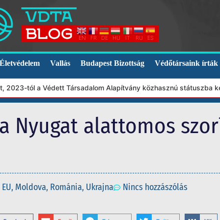
EN
FR
DE
HU
IT
RU
ES
Életvédelem
Vallás
Budapest Bizottság
Védőtársaink írták
2023-tól a Védett Társadalom Alapítvány közhasznú státuszba kerü
a Nyugat alattomos szor
EU
,
Moldova
,
Románia
,
Ukrajna
Nincs hozzászólás