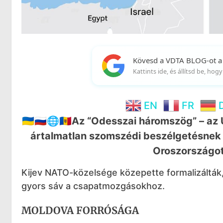
Kövesd a VDTA BLOG-ot a
Kattints ide, és állítsd be, ho
EN
FR
🇺🇦🇷🇺🌐🇲🇩Az “Odesszai háromszög” – a
ártalmatlan szomszédi beszélgetésnek t
Oroszországot
Kijev NATO-közelsége közepette formalizálták, e
gyors sáv a csapatmozgásokhoz.
MOLDOVA FORRÓSÁGA