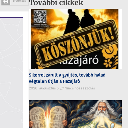
További cikkek
Nyomtat
Sikerrel zárult a gyűjtés, tovább halad
végtelen útján a Hazajáró
2026. augusztus 5.
Nincs hozzászólás