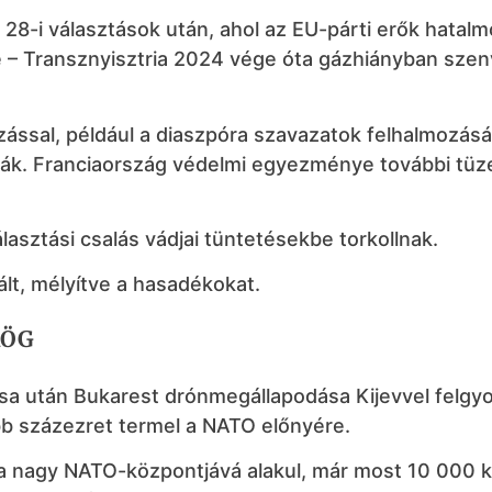
 28-i választások után, ahol az EU-párti erők hatal
e – Transznyisztria 2024 vége óta gázhiányban szen
ással, például a diaszpóra szavazatok felhalmozásá
ták. Franciaország védelmi egyezménye további tüze
asztási csalás vádjai tüntetésekbe torkollnak.
lt, mélyítve a hasadékokat.
RÖG
a után Bukarest drónmegállapodása Kijevvel felgyo
 százezret termel a NATO előnyére.
pa nagy NATO-központjává alakul, már most 10 000 