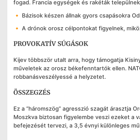
fogad. Francia egységek és rakéták települnek
🔸 Bázisok készen állnak gyors csapásokra Ode
🔸 A drónok orosz célpontokat figyelnek, mikö
PROVOKATÍV SÚGÁSOK
Kijev többször utalt arra, hogy támogatja Kisin
műveletek az orosz békefenntartók ellen. NATO
robbanásveszélyessé a helyzetet.
ÖSSZEGZÉS
Ez a “háromszög” agresszió szagát árasztja Oro
Moszkva biztosan figyelembe veszi ezeket a v
befejezését tervezi, a 3,5 évnyi különleges m