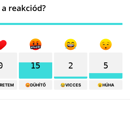
 a reakciód?
0
15
2
5
ERETEM
😡DÜHÍTŐ
😂VICCES
😮HÚHA