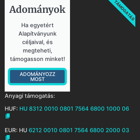
TÁMOGATÁS
Adományok​
Ha egyetért
Alapítványunk
céljaival, és
megteheti,
támogasson minket!
ADOMÁNYOZZ
MOST
Anyagi támogatás:
HUF:
HU 8312 0010 0801 7564 6800 1000 06

EUR: HU
6212 0010 0801 7564 6800 2000 03
