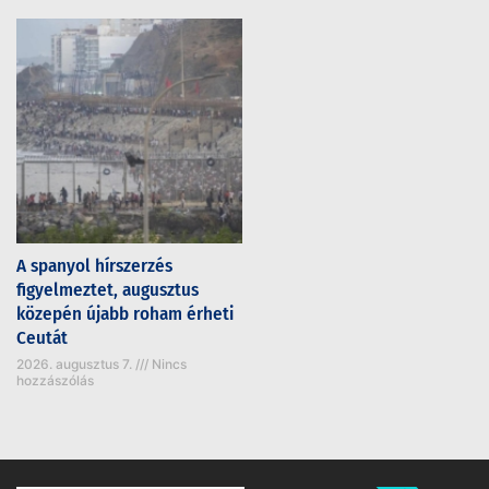
A spanyol hírszerzés
figyelmeztet, augusztus
közepén újabb roham érheti
Ceutát
2026. augusztus 7.
Nincs
hozzászólás