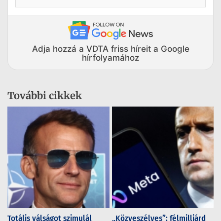
Adja hozzá a VDTA friss híreit a Google
hírfolyamához
További cikkek
Totális válságot szimulál
„Közveszélyes”: félmilliárd