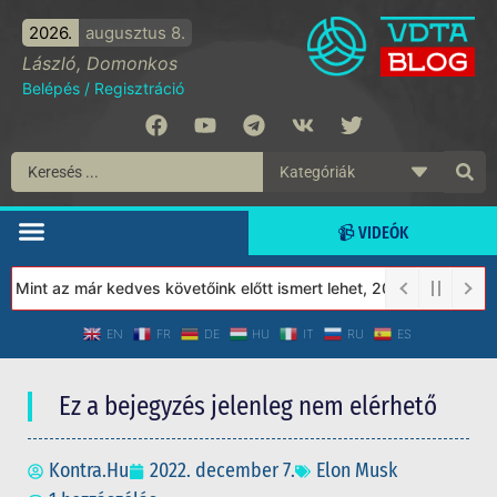
2026.
augusztus 8.
László, Domonkos
Belépés
/
Regisztráció
📹 VIDEÓK
Mint az már kedves követőink előtt ismert lehet, 2023-tól a Védet
EN
FR
DE
HU
IT
RU
ES
Ez a bejegyzés jelenleg nem elérhető
Kontra.Hu
2022. december 7.
Elon Musk