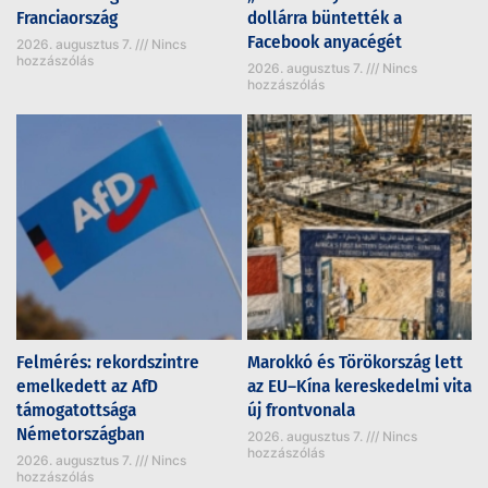
Franciaország
dollárra büntették a
Facebook anyacégét
2026. augusztus 7.
Nincs
hozzászólás
2026. augusztus 7.
Nincs
hozzászólás
Felmérés: rekordszintre
Marokkó és Törökország lett
emelkedett az AfD
az EU–Kína kereskedelmi vita
támogatottsága
új frontvonala
Németországban
2026. augusztus 7.
Nincs
hozzászólás
2026. augusztus 7.
Nincs
hozzászólás