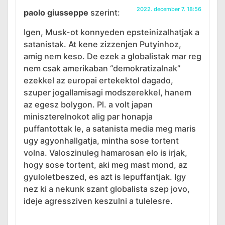
2022. december 7. 18:56
paolo giusseppe
szerint:
Igen, Musk-ot konnyeden epsteinizalhatjak a
satanistak. At kene zizzenjen Putyinhoz,
amig nem keso. De ezek a globalistak mar reg
nem csak amerikaban “demokratizalnak”
ezekkel az europai ertekektol dagado,
szuper jogallamisagi modszerekkel, hanem
az egesz bolygon. Pl. a volt japan
miniszterelnokot alig par honapja
puffantottak le, a satanista media meg maris
ugy agyonhallgatja, mintha sose tortent
volna. Valoszinuleg hamarosan elo is irjak,
hogy sose tortent, aki meg mast mond, az
gyuloletbeszed, es azt is lepuffantjak. Igy
nez ki a nekunk szant globalista szep jovo,
ideje agressziven keszulni a tulelesre.