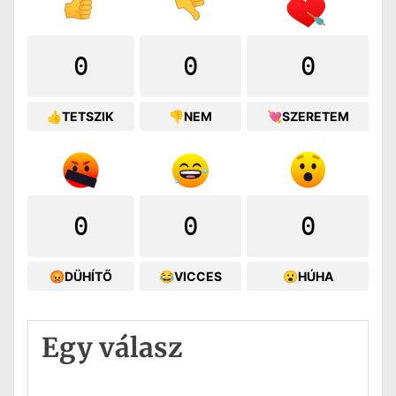
0
0
0
👍TETSZIK
👎NEM
💘SZERETEM
0
0
0
😡DÜHÍTŐ
😂VICCES
😮HÚHA
Egy válasz