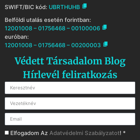

SWIFT/BIC kód:
UBRTHUHB
Belföldi utalás esetén forintban:

12001008 – 01756468 – 00100006
euróban:

12001008 – 01756468 – 00200003
Védett Társadalom Blog
Hírlevél feliratkozás
Elfogadom Az
Adatvédelmi Szabályzatot
! *