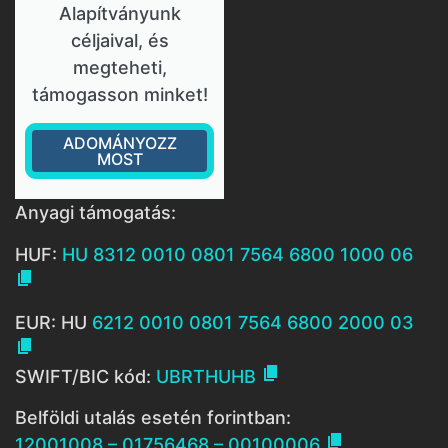
Alapítványunk
céljaival, és
megteheti,
támogasson minket!
ADOMÁNYOZZ
MOST
Anyagi támogatás:
HUF:
HU 8312 0010 0801 7564 6800 1000 06

EUR: HU
6212 0010 0801 7564 6800 2000 03


SWIFT/BIC kód:
UBRTHUHB
Belföldi utalás esetén forintban:

12001008 – 01756468 – 00100006