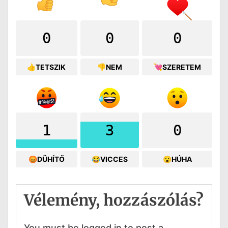
0
0
0
👍TETSZIK
👎NEM
💘SZERETEM
1
3
0
😡DÜHÍTŐ
😂VICCES
😮HÚHA
Vélemény, hozzászólás?
You must be logged in to post a