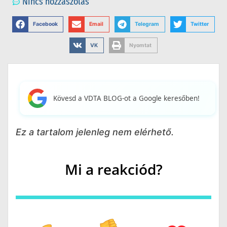
Nincs hozzászólás
Facebook
Email
Telegram
Twitter
VK
Nyomtat
Kövesd a VDTA BLOG-ot a Google keresőben!
Ez a tartalom jelenleg nem elérhető.
Mi a reakciód?