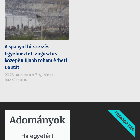
A spanyol hírszerzés
figyelmeztet, augusztus
közepén újabb roham érheti
Ceutát
2026. augusztus 7.
Nincs
hozzászólás
TÁMOGATÁS
Adományok​
Ha egyetért