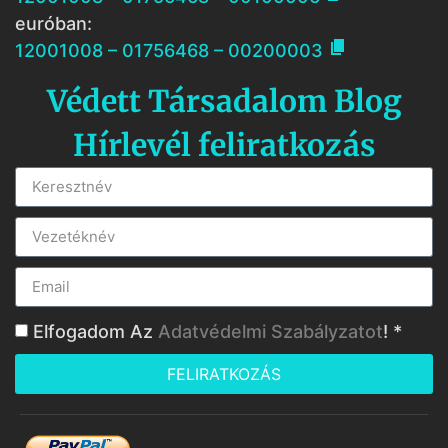
euróban:

12001008 – 01756468 – 00200003
Védett Társadalom Blog
Hírlevél feliratkozás
Elfogadom Az
Adatvédelmi Szabályzatot
! *
FELIRATKOZÁS