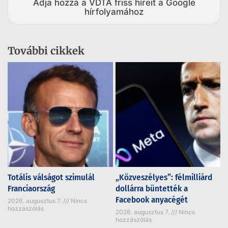
Adja hozzá a VDTA friss híreit a Google
hírfolyamához
További cikkek
Totális válságot szimulál
„Közveszélyes”: félmilliárd
Franciaország
dollárra büntették a
Facebook anyacégét
2026. augusztus 7.
Nincs
hozzászólás
2026. augusztus 7.
Nincs
hozzászólás