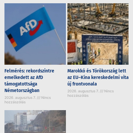
Felmérés: rekordszintre
Marokkó és Törökország lett
emelkedett az AfD
az EU–Kína kereskedelmi vita
támogatottsága
új frontvonala
Németországban
2026. augusztus 7.
Nincs
hozzászólás
2026. augusztus 7.
Nincs
hozzászólás