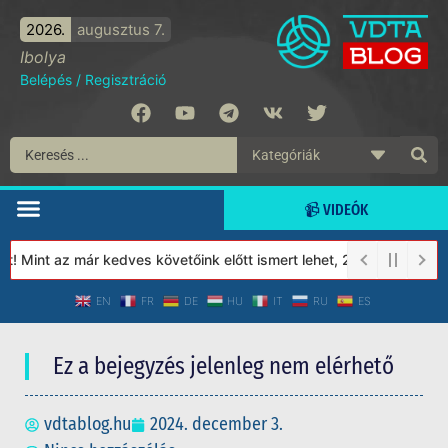
2026.
augusztus 7.
Ibolya
Belépés
/
Regisztráció
📹 VIDEÓK
 Mint az már kedves követőink előtt ismert lehet, 2023-tól a Véde
EN
FR
DE
HU
IT
RU
ES
Ez a bejegyzés jelenleg nem elérhető
vdtablog.hu
2024. december 3.