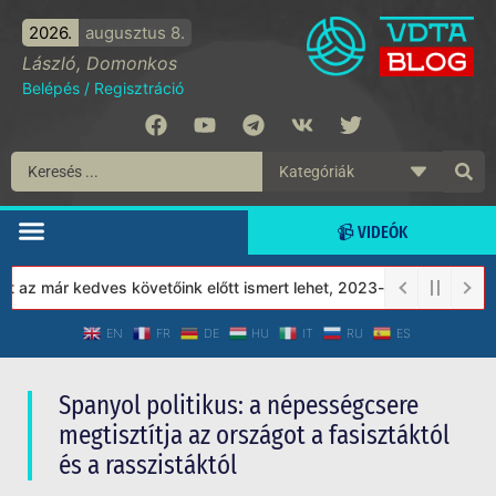
2026.
augusztus 8.
László, Domonkos
Belépés
/
Regisztráció
📹 VIDEÓK
 már kedves követőink előtt ismert lehet, 2023-tól a Védett Társ
EN
FR
DE
HU
IT
RU
ES
Spanyol politikus: a népességcsere
megtisztítja az országot a fasisztáktól
és a rasszistáktól