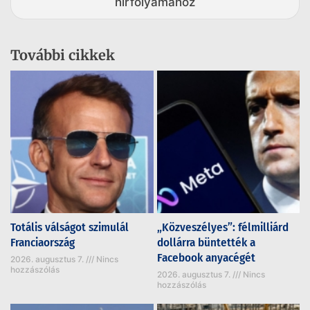
hírfolyamához
További cikkek
Totális válságot szimulál
„Közveszélyes”: félmilliárd
Franciaország
dollárra büntették a
Facebook anyacégét
2026. augusztus 7.
Nincs
hozzászólás
2026. augusztus 7.
Nincs
hozzászólás