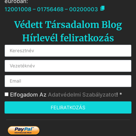
euróban:

12001008 – 01756468 – 00200003
Védett Társadalom Blog
Hírlevél feliratkozás
Elfogadom Az
Adatvédelmi Szabályzatot
! *
FELIRATKOZÁS