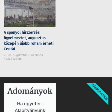
A spanyol hírszerzés
figyelmeztet, augusztus
közepén újabb roham érheti
Ceutát
2026. augusztus 7.
Nincs
hozzászólás
TÁMOGATÁS
Adományok​
Ha egyetért
Alapítványunk