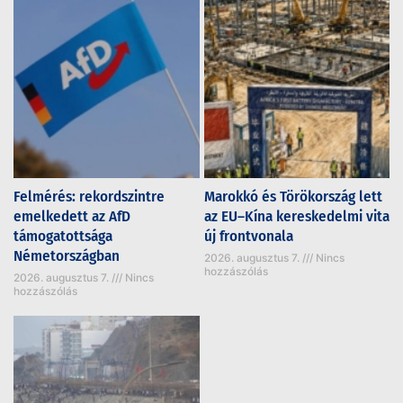
Felmérés: rekordszintre
Marokkó és Törökország lett
emelkedett az AfD
az EU–Kína kereskedelmi vita
támogatottsága
új frontvonala
Németországban
2026. augusztus 7.
Nincs
hozzászólás
2026. augusztus 7.
Nincs
hozzászólás