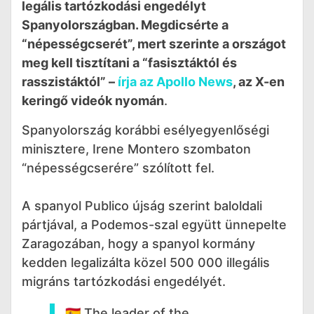
legális tartózkodási engedélyt
Spanyolországban. Megdicsérte a
“népességcserét”, mert szerinte a országot
meg kell tisztítani a “fasisztáktól és
rasszistáktól” –
írja az Apollo News
, az X-en
keringő videók nyomán
.
Spanyolország korábbi esélyegyenlőségi
minisztere, Irene Montero szombaton
“népességcserére” szólított fel.
A spanyol Publico újság szerint baloldali
pártjával, a Podemos-szal együtt ünnepelte
Zaragozában, hogy a spanyol kormány
kedden legalizálta közel 500 000 illegális
migráns tartózkodási engedélyét.
🇪🇸 The leader of the