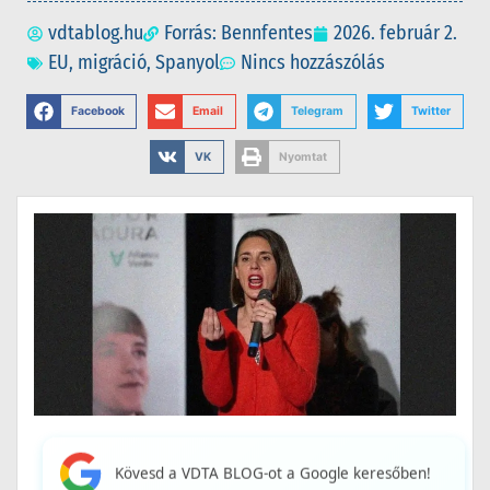
vdtablog.hu
Forrás: Bennfentes
2026. február 2.
EU
,
migráció
,
Spanyol
Nincs hozzászólás
Facebook
Email
Telegram
Twitter
VK
Nyomtat
Kövesd a VDTA BLOG-ot a Google keresőben!