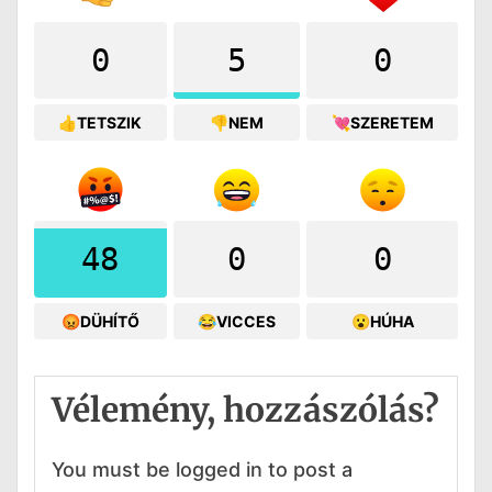
0
5
0
👍TETSZIK
👎NEM
💘SZERETEM
48
0
0
😡DÜHÍTŐ
😂VICCES
😮HÚHA
Vélemény, hozzászólás?
You must be logged in to post a