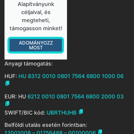
Alapítványunk
céljaival, és
megteheti,
támogasson minket!
ADOMÁNYOZZ
MOST
Anyagi támogatás:
HUF:
HU 8312 0010 0801 7564 6800 1000 06

EUR: HU
6212 0010 0801 7564 6800 2000 03


SWIFT/BIC kód:
UBRTHUHB
Belföldi utalás esetén forintban:

12001008 – 01756468 – 00100006