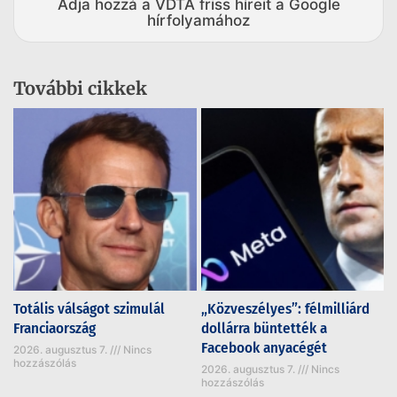
Adja hozzá a VDTA friss híreit a Google
hírfolyamához
További cikkek
Totális válságot szimulál
„Közveszélyes”: félmilliárd
Franciaország
dollárra büntették a
Facebook anyacégét
2026. augusztus 7.
Nincs
hozzászólás
2026. augusztus 7.
Nincs
hozzászólás