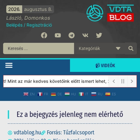
2026.
augusztus 8.
László, Domonkos
Belépés
/
Regisztráció
📹 VIDEÓK
 Mint az már kedves követőink előtt ismert lehet, 2023-tól a Véd
EN
FR
DE
HU
IT
RU
ES
Ez a bejegyzés jelenleg nem elérhető
vdtablog.hu
Forrás: Tűzfalcsoport