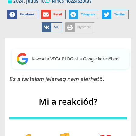
2024. július 10.
Nincs hozzászólás
Facebook
Email
Telegram
Twitter
VK
Nyomtat
Kövesd a VDTA BLOG-ot a Google keresőben!
Ez a tartalom jelenleg nem elérhető.
Mi a reakciód?