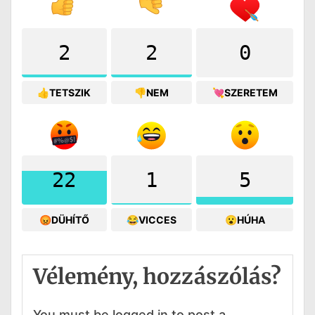
2
2
0
👍TETSZIK
👎NEM
💘SZERETEM
22
1
5
😡DÜHÍTŐ
😂VICCES
😮HÚHA
Vélemény, hozzászólás?
You must be logged in to post a