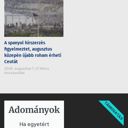
A spanyol hírszerzés
figyelmeztet, augusztus
közepén újabb roham érheti
Ceutát
2026. augusztus 7.
Nincs
hozzászólás
TÁMOGATÁS
Adományok​
Ha egyetért