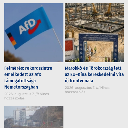
Felmérés: rekordszintre
Marokkó és Törökország lett
emelkedett az AfD
az EU–Kína kereskedelmi vita
támogatottsága
új frontvonala
Németországban
2026. augusztus 7.
Nincs
hozzászólás
2026. augusztus 7.
Nincs
hozzászólás