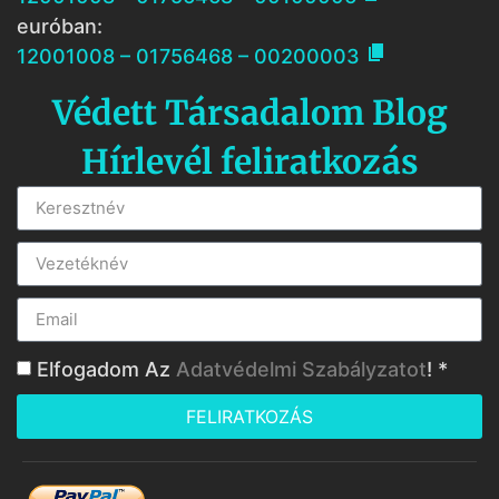
euróban:

12001008 – 01756468 – 00200003
Védett Társadalom Blog
Hírlevél feliratkozás
Elfogadom Az
Adatvédelmi Szabályzatot
! *
FELIRATKOZÁS