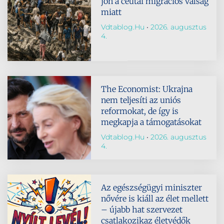
jön a ceutai migrációs válság
miatt
Vdtablog.hu
2026. augusztus
4.
The Economist: Ukrajna
nem teljesíti az uniós
reformokat, de így is
megkapja a támogatásokat
Vdtablog.hu
2026. augusztus
4.
Az egészségügyi miniszter
nővére is kiáll az élet mellett
– újabb hat szervezet
csatlakozikaz életvédők