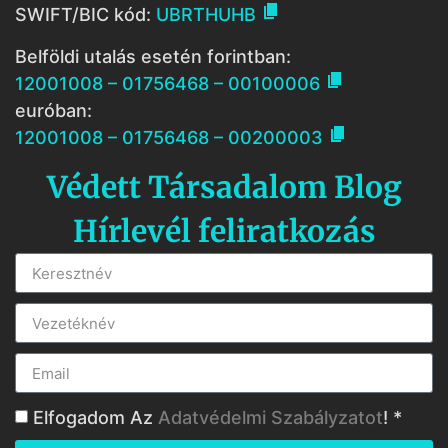

SWIFT/BIC kód:
UBRTHUHB
Belföldi utalás esetén forintban:

12001008 – 01756468 – 00100006
euróban:

12001008 – 01756468 – 00200003
Védett Társadalom Blog
Hírlevél feliratkozás
Elfogadom Az
Adatvédelmi Szabályzatot
! *