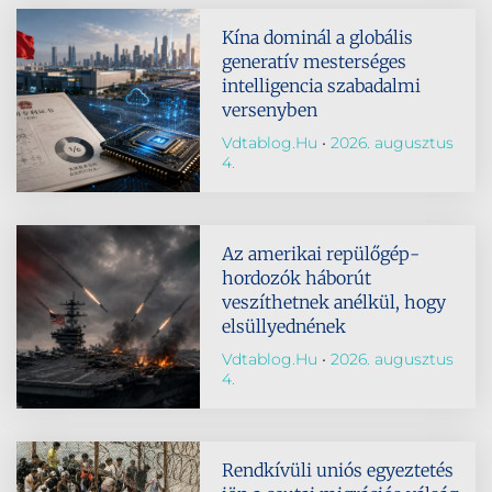
Kína dominál a globális
generatív mesterséges
intelligencia szabadalmi
versenyben
Vdtablog.hu
2026. augusztus
4.
Az amerikai repülőgép-
hordozók háborút
veszíthetnek anélkül, hogy
elsüllyednének
Vdtablog.hu
2026. augusztus
4.
Rendkívüli uniós egyeztetés