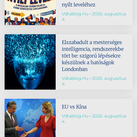
nyílt leveléhez
Vdtablog.hu
2026. augusztus
4.
Elszabadult a mesterséges
intelligencia, rendszerekbe
tört be: szigorú lépésekre
készülnek a hatóságok
Londonban
Vdtablog.hu
2026. augusztus
4.
EU vs Kína
Vdtablog.hu
2026. augusztus
4.