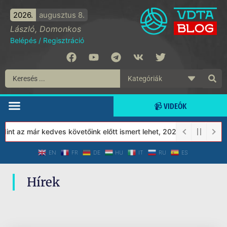
2026.
augusztus 8.
László, Domonkos
Belépés
/
Regisztráció
📹 VIDEÓK
nt az már kedves követőink előtt ismert lehet, 2023-tól a Védett
EN
FR
DE
HU
IT
RU
ES
Hírek