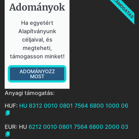
TÁMOGATÁS
Adományok​
Ha egyetért
Alapítványunk
céljaival, és
megteheti,
támogasson minket!
ADOMÁNYOZZ
MOST
Anyagi támogatás:
HUF:
HU 8312 0010 0801 7564 6800 1000 06

EUR: HU
6212 0010 0801 7564 6800 2000 03
