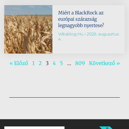
Miért a BlackRock az
európai szárazság
legnagyobb nyertese?
Vdtablog.hu
2026. augusztus
4.
« Előző
1
2
3
4
5
…
809
Következő »