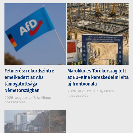
Felmérés: rekordszintre
Marokkó és Törökország lett
emelkedett az AfD
az EU–Kína kereskedelmi vita
támogatottsága
új frontvonala
Németországban
2026. augusztus 7.
Nincs
hozzászólás
2026. augusztus 7.
Nincs
hozzászólás