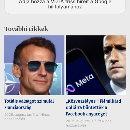
Adja hozzá a VDTA friss híreit a Google
hírfolyamához
További cikkek
Totális válságot szimulál
„Közveszélyes”: félmilliárd
Franciaország
dollárra büntették a
Facebook anyacégét
2026. augusztus 7.
Nincs
hozzászólás
2026. augusztus 7.
Nincs
hozzászólás