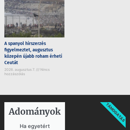
A spanyol hírszerzés
figyelmeztet, augusztus
közepén újabb roham érheti
Ceutát
2026. augusztus 7.
Nincs
hozzászólás
TÁMOGATÁS
Adományok​
Ha egyetért