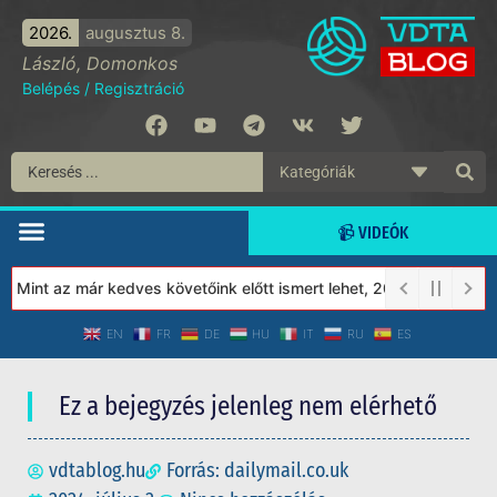
2026.
augusztus 8.
László, Domonkos
Belépés
/
Regisztráció
📹 VIDEÓK
Mint az már kedves követőink előtt ismert lehet, 2023-tól a Véde
EN
FR
DE
HU
IT
RU
ES
Ez a bejegyzés jelenleg nem elérhető
vdtablog.hu
Forrás: dailymail.co.uk