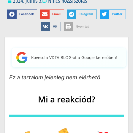
2024. július 3.
Nincs hozzászólás
Facebook
Email
Telegram
Twitter
VK
Nyomtat
Kövesd a VDTA BLOG-ot a Google keresőben!
Ez a tartalom jelenleg nem elérhető.
Mi a reakciód?