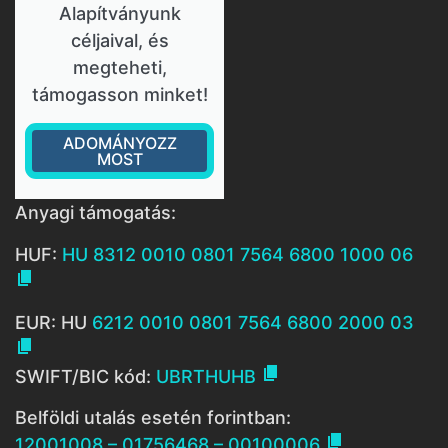
Alapítványunk
céljaival, és
megteheti,
támogasson minket!
ADOMÁNYOZZ
MOST
Anyagi támogatás:
HUF:
HU 8312 0010 0801 7564 6800 1000 06

EUR: HU
6212 0010 0801 7564 6800 2000 03


SWIFT/BIC kód:
UBRTHUHB
Belföldi utalás esetén forintban:

12001008 – 01756468 – 00100006