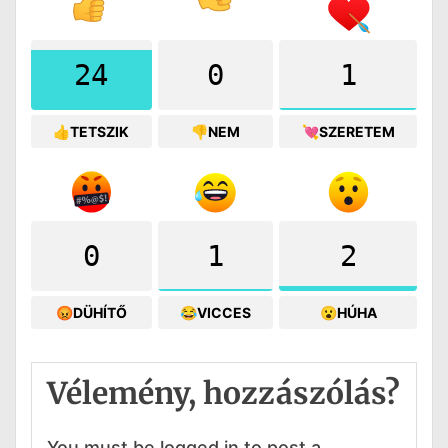
24
0
1
👍TETSZIK
👎NEM
💘SZERETEM
0
1
2
😡DÜHÍTŐ
😂VICCES
😮HÚHA
Vélemény, hozzászólás?
You must be logged in to post a