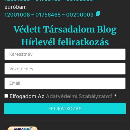
euróban:

12001008 – 01756468 – 00200003
Védett Társadalom Blog
Hírlevél feliratkozás
Elfogadom Az
Adatvédelmi Szabályzatot
! *
FELIRATKOZÁS