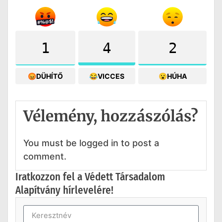
1
4
2
😡DÜHÍTŐ
😂VICCES
😮HÚHA
Vélemény, hozzászólás?
You must be logged in to post a
comment.
Iratkozzon fel a Védett Társadalom
Alapítvány hírlevelére!