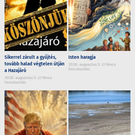
Sikerrel zárult a gyűjtés,
Isten haragja
tovább halad végtelen útján
2026. augusztus 5.
Nincs
hozzászólás
a Hazajáró
2026. augusztus 5.
Nincs
hozzászólás