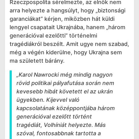
Rzeczpospolita sérelmezte, az elnök nem
arra helyezte a hangsúlyt, hogy „biztonsági
garanciákat” kérjen, miközben hát küldi
lengyel csapatait Ukrajnába, hanem „három
generációval ezelőtti” történelmi
tragédiákról beszélt. Amit ugye nem szabad,
még a végén kiderülne, hogy Ukrajna sem
ma született bárány.
„Karol Nawrocki még mindig nagyon
rövid politikai pályafutása során nem
kevesebb hibát követett el az ukrán
ügyekben. Kijevvel való
kapcsolatának középpontjába három
generációval ezelőtt történt
tragédiát, Volhíniát helyezte. Más
szóval, fontosabbnak tartotta a