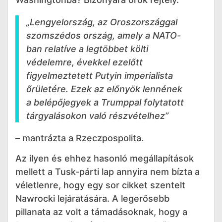
„Lengyelország, az Oroszországgal
szomszédos ország, amely a NATO-
ban relatíve a legtöbbet költi
védelemre, évekkel ezelőtt
figyelmeztetett Putyin imperialista
őrületére. Ezek az előnyök lennének
a belépőjegyek a Trumppal folytatott
tárgyalásokon való részvételhez”
– mantrázta a Rzeczpospolita.
Az ilyen és ehhez hasonló megállapítások
mellett a Tusk-párti lap annyira nem bízta a
véletlenre, hogy egy sor cikket szentelt
Nawrocki lejáratására. A legerősebb
pillanata az volt a támadásoknak, hogy a