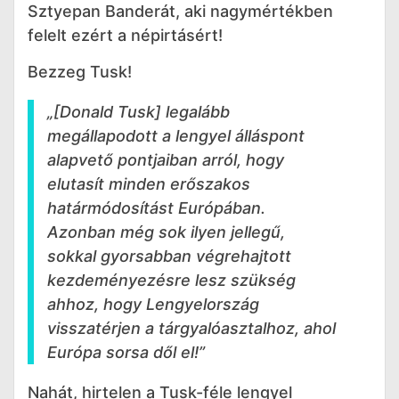
Sztyepan Banderát, aki nagymértékben
felelt ezért a népirtásért!
Bezzeg Tusk!
„[Donald Tusk] legalább
megállapodott a lengyel álláspont
alapvető pontjaiban arról, hogy
elutasít minden erőszakos
határmódosítást Európában.
Azonban még sok ilyen jellegű,
sokkal gyorsabban végrehajtott
kezdeményezésre lesz szükség
ahhoz, hogy Lengyelország
visszatérjen a tárgyalóasztalhoz, ahol
Európa sorsa dől el!”
Nahát, hirtelen a Tusk-féle lengyel