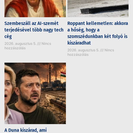
Szembeszáll az AI-szemét
Roppant kellemetlen: akkora
terjedésével több nagy tech
a hőség, hogy a
cég
szomszédunkban két folyó is
kiszáradhat
2026. augusztus 5.
Nincs
hozzászólás
2026. augusztus 5.
Nincs
hozzászólás
A Duna kiszárad, ami