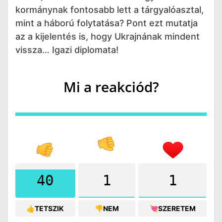
kormánynak fontosabb lett a tárgyalóasztal,
mint a háború folytatása? Pont ezt mutatja
az a kijelentés is, hogy Ukrajnának mindent
vissza… Igazi diplomata!
Mi a reakciód?
40
1
1
👍TETSZIK
👎NEM
💘SZERETEM