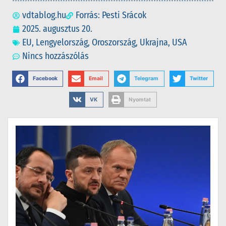
vdtablog.hu
Forrás: Pesti Srácok
2025. augusztus 20.
EU
,
Lengyelország
,
Oroszország
,
Ukrajna
,
USA
Nincs hozzászólás
Facebook
Email
Telegram
Twitter
VK
Nyomtat