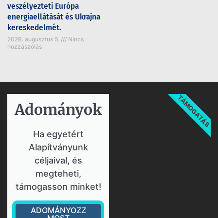
veszélyezteti Európa
energiaellátását és Ukrajna
kereskedelmét.
2026. augusztus 5.
Nincs
hozzászólás
TÁMOGATÁS
Adományok​
Ha egyetért
Alapítványunk
céljaival, és
megteheti,
támogasson minket!
ADOMÁNYOZZ
MOST