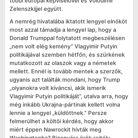
többi európai képviselővel és Volodimir
Zelenszkijjel együtt.
A nemrég hivatalába iktatott lengyel elnököt
most azzal támadja a lengyel lap, hogy a
Donald Trumppal folytatott megbeszélésen
„nem volt elég kemény” Vlagyimir Putyin
politikájával szemben hétfőn, és szürkének
mutatkozott az olaszok vagy a németek
mellett. Ennél is tovább mentek a szerzők,
ugyanis azt találták mondani, hogy Trump
„olyanokra volt kíváncsi, akik ismerik
Vlagyimir Putyin politikáját”, utalva arra, hogy
még inkább Ukrajna-pártinak kellett volna
lennie a lengyel „küldöttnek.” Persze
felmerülhet a költői kérdés, hogy akkor
miért éppen Nawrockit hívták meg
Washingtonba? Bizonyára örök rejtély.