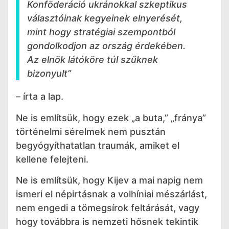
Konföderáció ukránokkal szkeptikus
választóinak kegyeinek elnyerését,
mint hogy stratégiai szempontból
gondolkodjon az ország érdekében.
Az elnök látóköre túl szűknek
bizonyult”
– írta a lap.
Ne is említsük, hogy ezek „a buta,” „fránya”
történelmi sérelmek nem pusztán
begyógyíthatatlan traumák, amiket el
kellene felejteni.
Ne is említsük, hogy Kijev a mai napig nem
ismeri el népirtásnak a volhíniai mészárlást,
nem engedi a tömegsírok feltárását, vagy
hogy továbbra is nemzeti hősnek tekintik