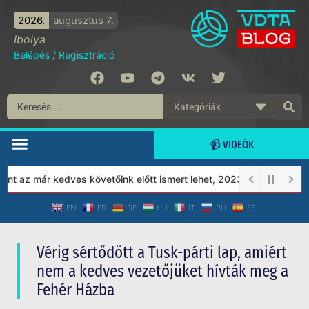
2026.
augusztus 7.
Ibolya
Belépés
/
Regisztráció
📹 VIDEÓK
az már kedves követőink előtt ismert lehet, 2023-tól a Védett Tár
EN
FR
DE
HU
IT
RU
ES
Vérig sértődött a Tusk-párti lap, amiért
nem a kedves vezetőjüket hívták meg a
Fehér Házba