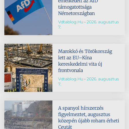
emelkedett az AfD
támogatottsága
Németországban
Vdtablog.hu
2026. augusztus
7.
Marokkó és Törökország
lett az EU–Kína
kereskedelmi vita új
frontvonala
Vdtablog.hu
2026. augusztus
7.
A spanyol hírszerzés
figyelmeztet, augusztus
közepén újabb roham érheti
Ceutát