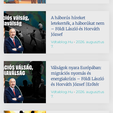
A háborús híreket
letekerték, a háborúkat nem
– Földi László és Horváth
József
Vdtablog.hu
2026. augusztus
7.
Válságok nyara Európában:
migrációs nyomás és
energiakrízis – Földi László
és Horváth József |Erőtér
Vdtablog.hu
2026. augusztus
7.