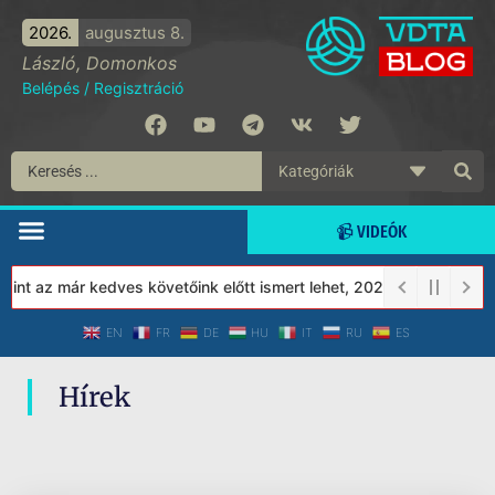
2026.
augusztus 8.
László, Domonkos
Belépés
/
Regisztráció
📹 VIDEÓK
nt az már kedves követőink előtt ismert lehet, 2023-tól a Védett
EN
FR
DE
HU
IT
RU
ES
Hírek