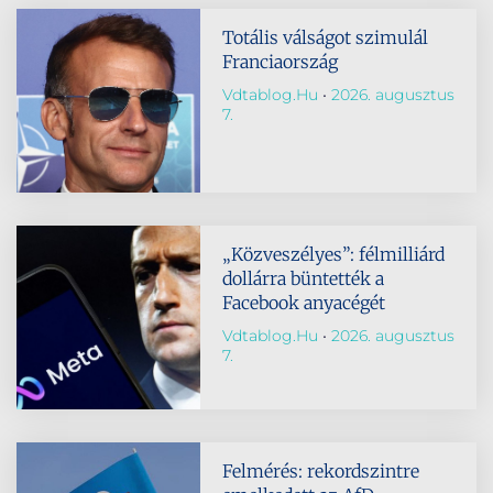
Totális válságot szimulál
Franciaország
Vdtablog.hu
2026. augusztus
7.
„Közveszélyes”: félmilliárd
dollárra büntették a
Facebook anyacégét
Vdtablog.hu
2026. augusztus
7.
Felmérés: rekordszintre