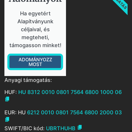
Ha egyetért
Alapítványunk
céljaival, és
megteheti,
támogasson minket!
ADOMÁNYOZZ
MOST
Anyagi támogatás:
HUF:
HU 8312 0010 0801 7564 6800 1000 06

EUR: HU
6212 0010 0801 7564 6800 2000 03


SWIFT/BIC kód:
UBRTHUHB