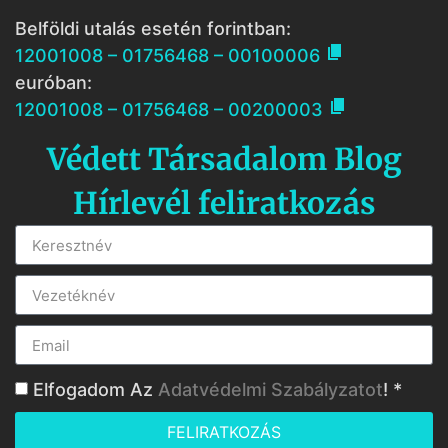
Belföldi utalás esetén forintban:

12001008 – 01756468 – 00100006
euróban:

12001008 – 01756468 – 00200003
Védett Társadalom Blog
Hírlevél feliratkozás
Elfogadom Az
Adatvédelmi Szabályzatot
! *
FELIRATKOZÁS