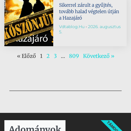
Sikerrel zárult a gyűjtés,
tovább halad végtelen útján
a Hazajáró
Vdtablog.hu
2026. augusztus
5.
« Előző
1
2
3
…
809
Következő »
TÁMOGATÁS
Adományok​