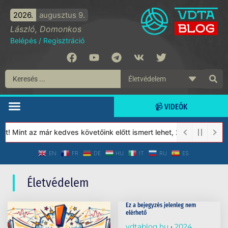
2026.
augusztus 9.
László, Domonkos
Belépés
/
Regisztráció
📹 VIDEÓK
t! Mint az már kedves követőink előtt ismert lehet, 2023-tól a V
EN
FR
DE
HU
IT
RU
ES
Életvédelem
Ez a bejegyzés jelenleg nem
elérhető
vdtablog.hu
2024.