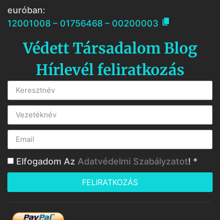
euróban:

12001008 – 01756468 – 00200003
Védett Társadalom Blog
Hírlevél feliratkozás
Elfogadom Az
Adatvédelmi Szabályzatot
! *
FELIRATKOZÁS