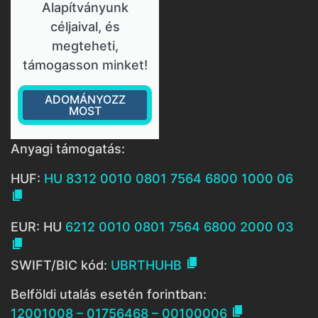
Alapítványunk
céljaival, és
megteheti,
támogasson minket!
ADOMÁNYOZZ
MOST
Anyagi támogatás:
HUF:
HU 8312 0010 0801 7564 6800 1000 06

EUR: HU
6212 0010 0801 7564 6800 2000 03


SWIFT/BIC kód:
UBRTHUHB
Belföldi utalás esetén forintban:

12001008 – 01756468 – 00100006