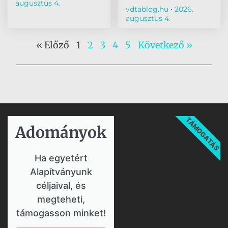
augusztus 4.
vdtablog.hu
2026.
augusztus 4.
« Előző
1
2
3
4
5
Következő »
TÁMOGATÁS
Adományok​
Ha egyetért
Alapítványunk
céljaival, és
megteheti,
támogasson minket!