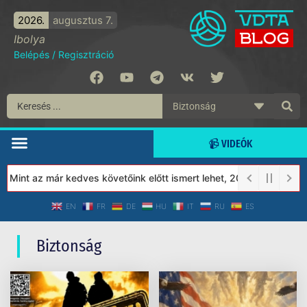
2026.
augusztus 7.
Ibolya
Belépés
/
Regisztráció
📹 VIDEÓK
Mint az már kedves követőink előtt ismert lehet, 2023-tól a Véde
EN
FR
DE
HU
IT
RU
ES
Biztonság