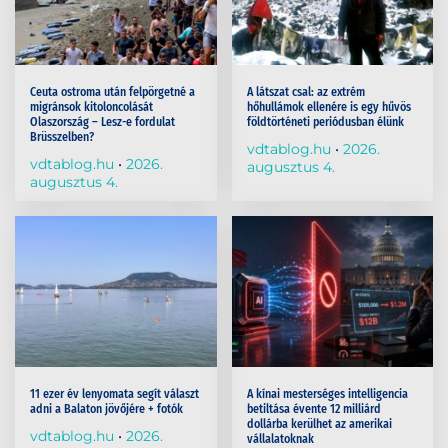
Ceuta ostroma után felpörgetné a
A látszat csal: az extrém
migránsok kitoloncolását
hőhullámok ellenére is egy hűvös
Olaszország – Lesz-e fordulat
földtörténeti periódusban élünk
Brüsszelben?
vdtablog.hu
2026.
vdtablog.hu
2026.
augusztus 4.
augusztus 4.
11 ezer év lenyomata segít választ
A kínai mesterséges intelligencia
adni a Balaton jövőjére + fotók
betiltása évente 12 milliárd
dollárba kerülhet az amerikai
vdtablog.hu
2026.
vállalatoknak