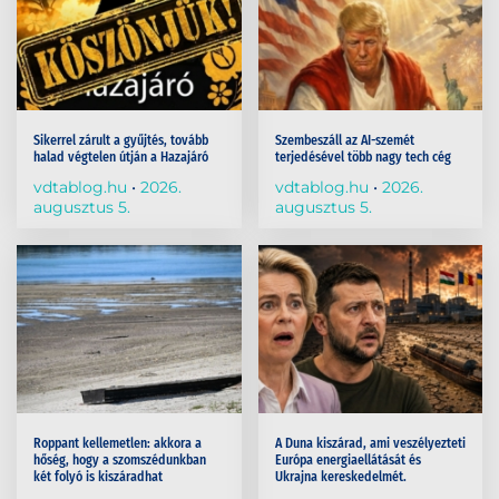
Sikerrel zárult a gyűjtés, tovább
Szembeszáll az AI-szemét
halad végtelen útján a Hazajáró
terjedésével több nagy tech cég
vdtablog.hu
2026.
vdtablog.hu
2026.
augusztus 5.
augusztus 5.
Roppant kellemetlen: akkora a
A Duna kiszárad, ami veszélyezteti
hőség, hogy a szomszédunkban
Európa energiaellátását és
két folyó is kiszáradhat
Ukrajna kereskedelmét.