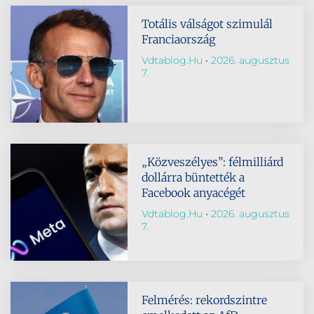
Totális válságot szimulál
Franciaország
Vdtablog.hu
2026. augusztus
7.
„Közveszélyes”: félmilliárd
dollárra büntették a
Facebook anyacégét
Vdtablog.hu
2026. augusztus
7.
Felmérés: rekordszintre