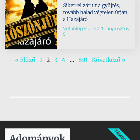
Sikerrel zárult a gyűjtés,
tovább halad végtelen útján
a Hazajáró
Vdtablog.hu
2026. augusztus
5.
« Előző
1
2
3
4
…
810
Következő »
TÁMOGATÁS
Adományok​