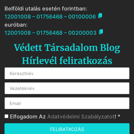
Belföldi utalás esetén forintban:

12001008 – 01756468 – 00100006
euróban:

12001008 – 01756468 – 00200003
Védett Társadalom Blog
Hírlevél feliratkozás
Elfogadom Az
Adatvédelmi Szabályzatot
! *
FELIRATKOZÁS