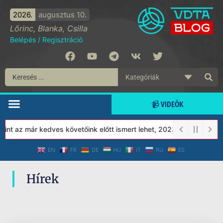
2026.
augusztus 10.
Lőrinc, Blanka, Csilla
Belépés
/
Regisztráció
📹 VIDEÓK
nt az már kedves követőink előtt ismert lehet, 2023-tól a Védett
EN
FR
DE
HU
IT
RU
ES
Hírek