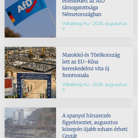
emelkedett az AfD
támogatottsága
Németországban
Vdtablog.hu
2026. augusztus
7.
Marokkó és Törökország
lett az EU–Kína
kereskedelmi vita új
frontvonala
Vdtablog.hu
2026. augusztus
7.
A spanyol hírszerzés
figyelmeztet, augusztus
közepén újabb roham érheti
Ceutát