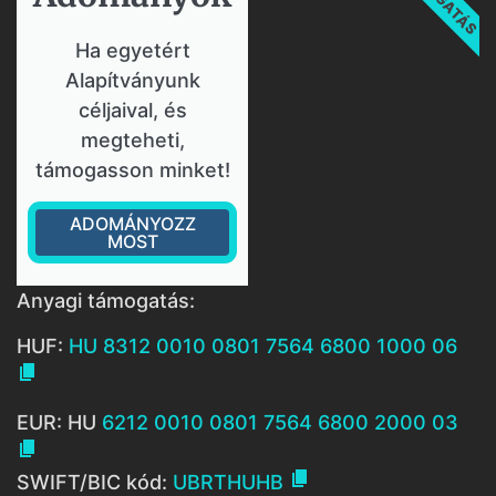
Ha egyetért
Alapítványunk
céljaival, és
megteheti,
támogasson minket!
ADOMÁNYOZZ
MOST
Anyagi támogatás:
HUF:
HU 8312 0010 0801 7564 6800 1000 06

EUR: HU
6212 0010 0801 7564 6800 2000 03


SWIFT/BIC kód:
UBRTHUHB