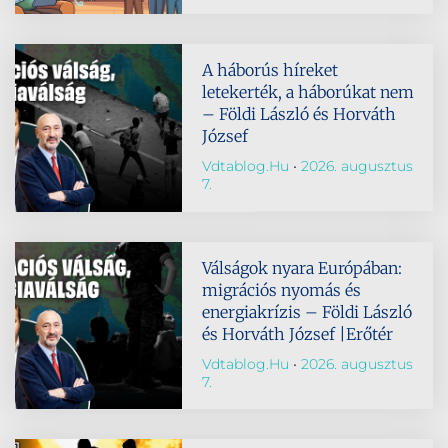
A háborús híreket
letekerték, a háborúkat nem
– Földi László és Horváth
József
Vdtablog.hu
2026. augusztus
7.
Válságok nyara Európában:
migrációs nyomás és
energiakrízis – Földi László
és Horváth József |Erőtér
Vdtablog.hu
2026. augusztus
7.