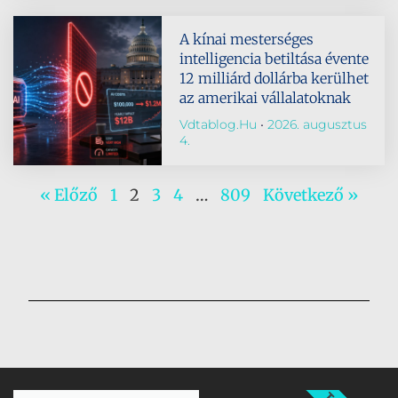
A kínai mesterséges
intelligencia betiltása évente
12 milliárd dollárba kerülhet
az amerikai vállalatoknak
Vdtablog.hu
2026. augusztus
4.
« Előző
1
2
3
4
…
809
Következő »