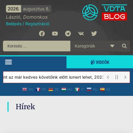
2026.
augusztus 8.
László, Domonkos
Belépés
/
Regisztráció
📹 VIDEÓK
nt az már kedves követőink előtt ismert lehet, 2023-tól a Védett 
EN
FR
DE
HU
IT
RU
ES
Hírek