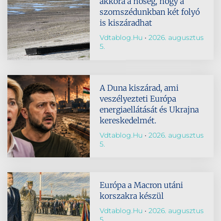
akkora a hőség, hogy a
szomszédunkban két folyó
is kiszáradhat
Vdtablog.hu
2026. augusztus
5.
A Duna kiszárad, ami
veszélyezteti Európa
energiaellátását és Ukrajna
kereskedelmét.
Vdtablog.hu
2026. augusztus
5.
Európa a Macron utáni
korszakra készül
Vdtablog.hu
2026. augusztus
5.