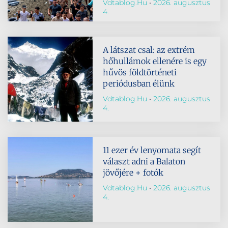
Vdtablog.hu
2026. augusztus
4.
A látszat csal: az extrém
hőhullámok ellenére is egy
hűvös földtörténeti
periódusban élünk
Vdtablog.hu
2026. augusztus
4.
11 ezer év lenyomata segít
választ adni a Balaton
jövőjére + fotók
Vdtablog.hu
2026. augusztus
4.