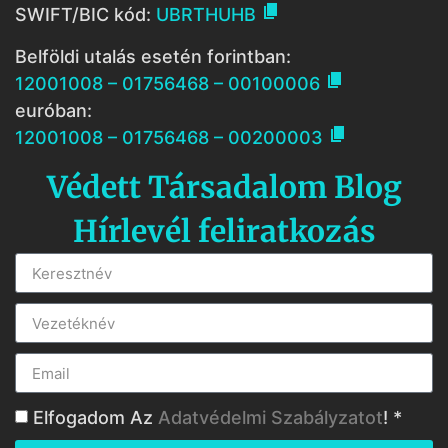

SWIFT/BIC kód:
UBRTHUHB
Belföldi utalás esetén forintban:

12001008 – 01756468 – 00100006
euróban:

12001008 – 01756468 – 00200003
Védett Társadalom Blog
Hírlevél feliratkozás
Elfogadom Az
Adatvédelmi Szabályzatot
! *