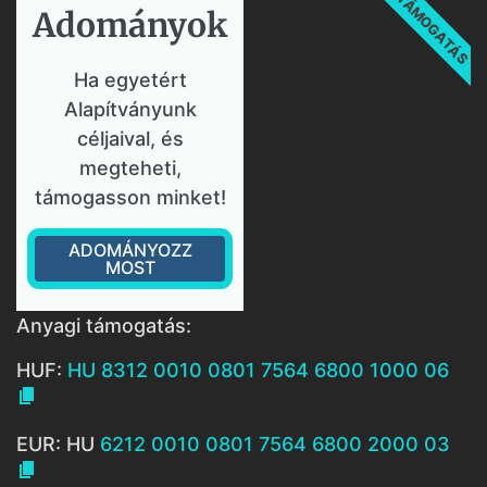
TÁMOGATÁS
Adományok​
Ha egyetért
Alapítványunk
céljaival, és
megteheti,
támogasson minket!
ADOMÁNYOZZ
MOST
Anyagi támogatás:
HUF:
HU 8312 0010 0801 7564 6800 1000 06

EUR: HU
6212 0010 0801 7564 6800 2000 03
