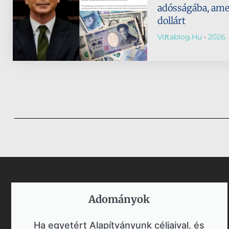
adósságába, amely
dollárt
Vdtablog.hu
2026. 
Adományok​
Ha egyetért Alapítványunk céljaival, és