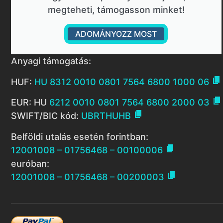
megteheti, támogasson minket!
ADOMÁNYOZZ MOST
Anyagi támogatás:

HUF:
HU 8312 0010 0801 7564 6800 1000 06

EUR: HU
6212 0010 0801 7564 6800 2000 03

SWIFT/BIC kód:
UBRTHUHB
Belföldi utalás esetén forintban:

12001008 – 01756468 – 00100006
euróban:

12001008 – 01756468 – 00200003