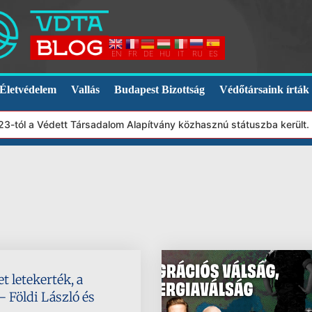
EN
FR
DE
HU
IT
RU
ES
Életvédelem
Vallás
Budapest Bizottság
Védőtársaink írták
-tól a Védett Társadalom Alapítvány közhasznú státuszba került. 
t letekerték, a
 Földi László és