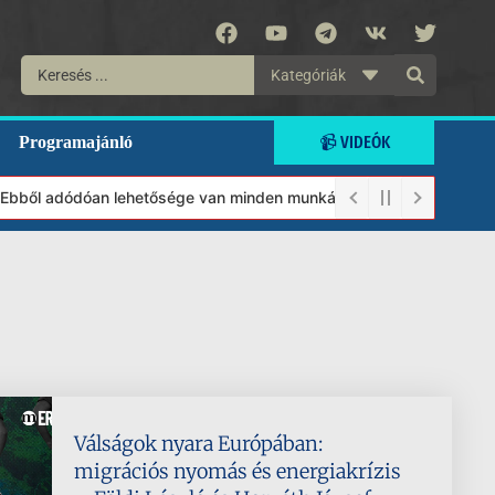
Kategóriák
📹 VIDEÓK
Programajánló
Ebből adódóan lehetősége van minden munkánkat segíteni kívánó ma
Válságok nyara Európában:
migrációs nyomás és energiakrízis