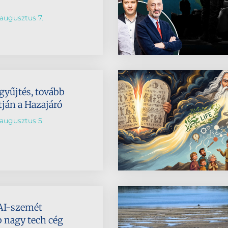
augusztus 7.
 gyűjtés, tovább
tján a Hazajáró
augusztus 5.
AI-szemét
b nagy tech cég