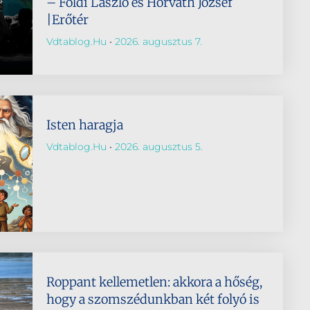
– Földi László és Horváth József
|Erőtér
Vdtablog.hu
2026. augusztus 7.
Isten haragja
Vdtablog.hu
2026. augusztus 5.
Roppant kellemetlen: akkora a hőség,
hogy a szomszédunkban két folyó is