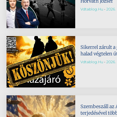
Horváth József
Vdtablog.hu
2026. 
Sikerrel zárult a
halad végtelen ú
Vdtablog.hu
2026. 
Szembeszáll az 
terjedésével töb