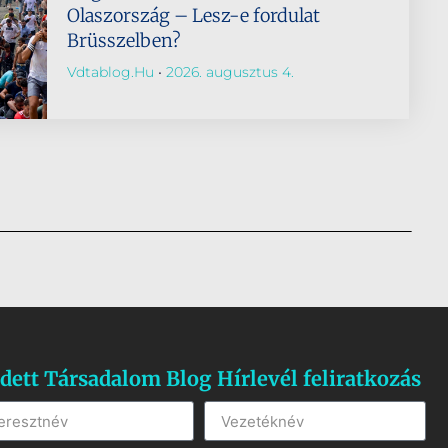
Olaszország – Lesz-e fordulat
Brüsszelben?
Vdtablog.hu
2026. augusztus 4.
dett Társadalom Blog Hírlevél feliratkozás