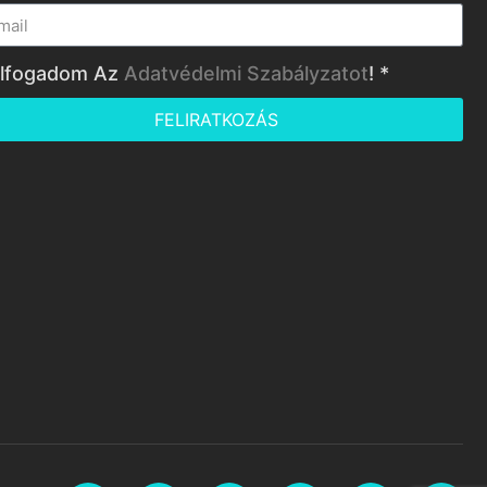
lfogadom Az
Adatvédelmi Szabályzatot
! *
FELIRATKOZÁS