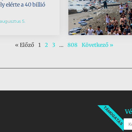
 elérte a 40 billió
augusztus 5.
« Előző
1
2
3
…
808
Következő »
TÁMOGATÁS
Vé