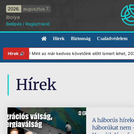
2026.
augusztus 7.
Ibolya
Belépés
/
Regisztráció
Hírek
Biztonság
Családvédelem
ványunkat! Mint az már kedves követőink előtt ismert lehet, 2023
Hírek 🔊
Hírek
A háborús híreke
háborúkat nem –