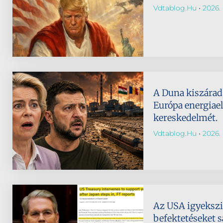
Vdtablog.hu
2026. 
A Duna kiszárad,
Európa energiael
kereskedelmét.
Vdtablog.hu
2026. 
Az USA igyeksz
befektetéseket s