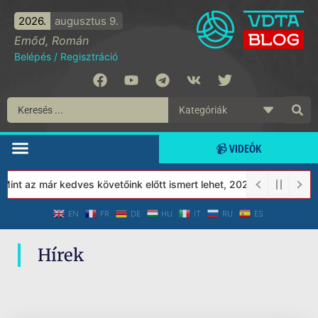
2026.
augusztus 9.
Emőd, Román
Belépés
/
Regisztráció
📹 VIDEÓK
int az már kedves követőink előtt ismert lehet, 2023-tól a Védett
EN
FR
DE
HU
IT
RU
ES
Hírek