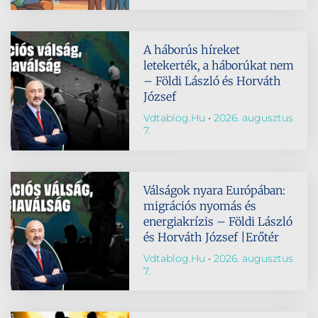
A háborús híreket
letekerték, a háborúkat nem
– Földi László és Horváth
József
Vdtablog.hu
2026. augusztus
7.
Válságok nyara Európában:
migrációs nyomás és
energiakrízis – Földi László
és Horváth József |Erőtér
Vdtablog.hu
2026. augusztus
7.