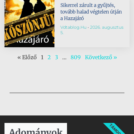
Sikerrel zárult a gyűjtés,
tovább halad végtelen útján
a Hazajáró
Vdtablog.hu
2026. augusztus
5.
« Előző
1
2
3
…
809
Következő »
TÁMOGATÁS
Adományok​