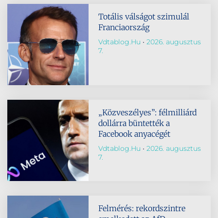
Totális válságot szimulál
Franciaország
Vdtablog.hu
2026. augusztus
7.
„Közveszélyes”: félmilliárd
dollárra büntették a
Facebook anyacégét
Vdtablog.hu
2026. augusztus
7.
Felmérés: rekordszintre