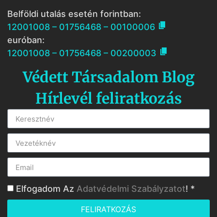
Belföldi utalás esetén forintban:

12001008 – 01756468 – 00100006
euróban:

12001008 – 01756468 – 00200003
Védett Társadalom Blog
Hírlevél feliratkozás
Elfogadom Az
Adatvédelmi Szabályzatot
! *
FELIRATKOZÁS