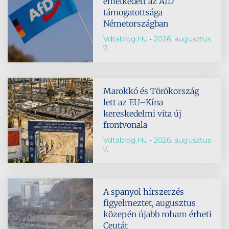
emelkedett az AfD
támogatottsága
Németországban
Vdtablog.hu
2026. augusztus
7.
Marokkó és Törökország
lett az EU–Kína
kereskedelmi vita új
frontvonala
Vdtablog.hu
2026. augusztus
7.
A spanyol hírszerzés
figyelmeztet, augusztus
közepén újabb roham érheti
Ceutát