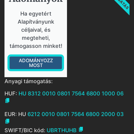
Ha egyetért
Alapítványunk
céljaival, és
megteheti,
támogasson minket!
ADOMÁNYOZZ
MOST
Anyagi támogatás:
HUF:
HU 8312 0010 0801 7564 6800 1000 06

EUR: HU
6212 0010 0801 7564 6800 2000 03


SWIFT/BIC kód:
UBRTHUHB