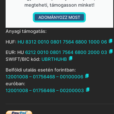
megteheti, támogasson minket!
ADOMÁNYOZZ MOST
Anyagi támogatás:

HUF:
HU 8312 0010 0801 7564 6800 1000 06

EUR: HU
6212 0010 0801 7564 6800 2000 03

SWIFT/BIC kód:
UBRTHUHB
Belföldi utalás esetén forintban:

12001008 – 01756468 – 00100006
euróban:

12001008 – 01756468 – 00200003