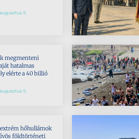
augusztus 5.
ik megmenteni
aját hatalmas
 elérte a 40 billió
augusztus 5.
az extrém hőhullámok
űvös földtörténeti