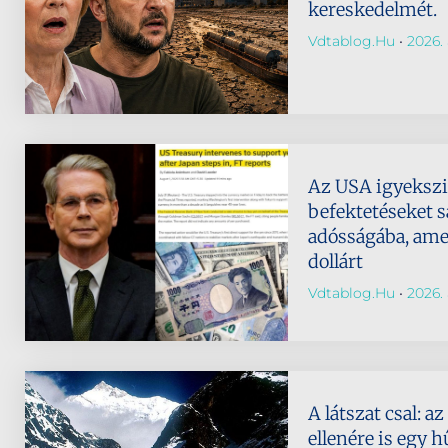
kereskedelmét.
Vdtablog.hu
2026. 
Az USA igyeksz
befektetéseket s
adósságába, amely
dollárt
Vdtablog.hu
2026. 
A látszat csal: 
ellenére is egy h