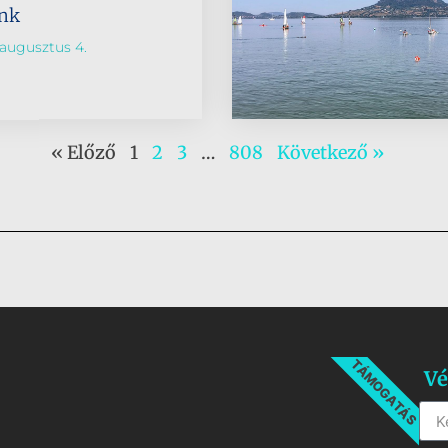
ünk
augusztus 4.
« Előző
1
2
3
…
808
Következő »
TÁMOGATÁS
Vé