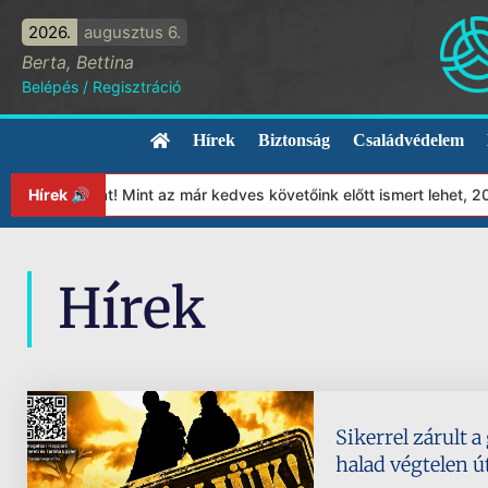
2026.
augusztus 6.
Berta, Bettina
Belépés
/
Regisztráció
Hírek
Biztonság
Családvédelem
tványunkat! Mint az már kedves követőink előtt ismert lehet, 202
Hírek 🔊
Hírek
Sikerrel zárult a
halad végtelen ú