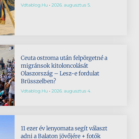
Vdtablog.hu
2026. augusztus 5.
Ceuta ostroma után felpörgetné a
migránsok kitoloncolását
Olaszország – Lesz-e fordulat
Brüsszelben?
Vdtablog.hu
2026. augusztus 4.
11 ezer év lenyomata segít választ
adni a Balaton jövőjére + fotók