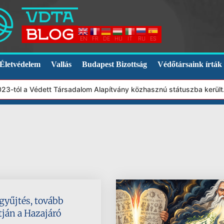
EN
FR
DE
HU
IT
RU
ES
Életvédelem
Vallás
Budapest Bizottság
Védőtársaink írták
3-tól a Védett Társadalom Alapítvány közhasznú státuszba került.
 gyűjtés, tovább
tján a Hazajáró