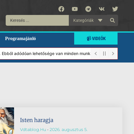
Kategóriák
📹 VIDEÓK
Programajánló
 Ebből adódóan lehetősége van minden munkánkat segíteni kívánó m
Isten haragja
Vdtablog.hu
2026. augusztus 5.