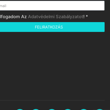
lfogadom Az
Adatvédelmi Szabályzatot
! *
FELIRATKOZÁS