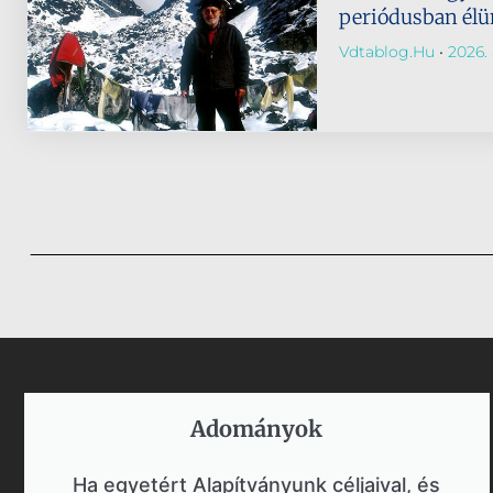
periódusban él
Vdtablog.hu
2026. 
Adományok​
Ha egyetért Alapítványunk céljaival, és