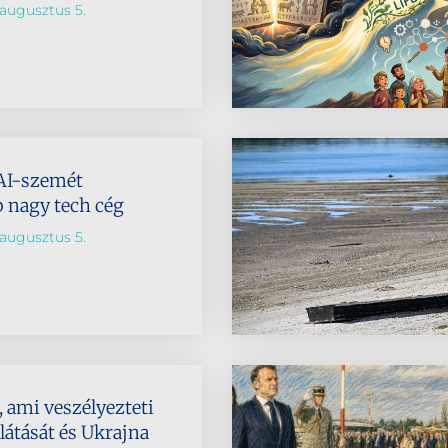
augusztus 5.
AI-szemét
b nagy tech cég
augusztus 5.
 ami veszélyezteti
látását és Ukrajna