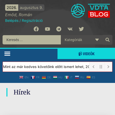
2026.
augusztus 9.
Emőd, Román
Belépés
/
Regisztráció
📹 VIDEÓK
 Mint az már kedves követőink előtt ismert lehet, 2023-tól a Véd
EN
FR
DE
HU
IT
RU
ES
Hírek