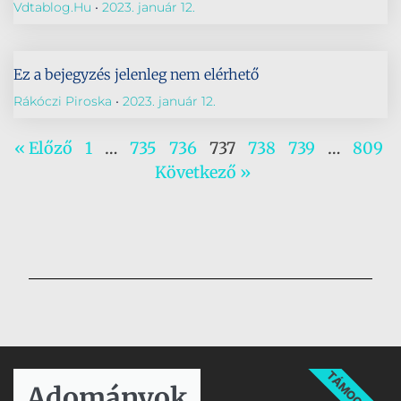
Vdtablog.hu
2023. január 12.
Ez a bejegyzés jelenleg nem elérhető
Rákóczi Piroska
2023. január 12.
« Előző
1
…
735
736
737
738
739
…
809
Következő »
TÁMOGATÁS
Adományok​