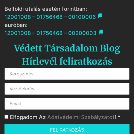
Belföldi utalás esetén forintban:

12001008 – 01756468 – 00100006
euróban:

12001008 – 01756468 – 00200003
Védett Társadalom Blog
Hírlevél feliratkozás
Elfogadom Az
Adatvédelmi Szabályzatot
! *
FELIRATKOZÁS