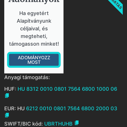
Ha egyetért
Alapítványunk
céljaival, és
megteheti,
támogasson minket!
ADOMÁNYOZZ
MOST
Anyagi támogatás:
HUF:
HU 8312 0010 0801 7564 6800 1000 06

EUR: HU
6212 0010 0801 7564 6800 2000 03


SWIFT/BIC kód:
UBRTHUHB