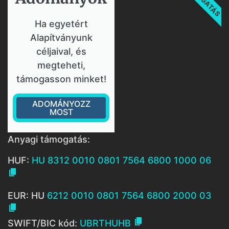
Ha egyetért
Alapítványunk
céljaival, és
megteheti,
támogasson minket!
ADOMÁNYOZZ
MOST
Anyagi támogatás:
HUF:
HU 8312 0010 0801 7564 6800 1000 06

EUR: HU
6212 0010 0801 7564 6800 2000 03


SWIFT/BIC kód:
UBRTHUHB