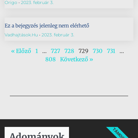
Origo
2023. február 3.
Ez a bejegyzés jelenleg nem elérhető
Vadhajtások.hu
2023. február 3.
« Előző
1
…
727
728
729
730
731
…
808
Következő »
TÁMOGATÁS
Adományok​