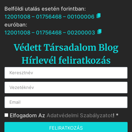
Belföldi utalás esetén forintban:

12001008 – 01756468 – 00100006
euróban:

12001008 – 01756468 – 00200003
Védett Társadalom Blog
Hírlevél feliratkozás
Elfogadom Az
Adatvédelmi Szabályzatot
! *
FELIRATKOZÁS