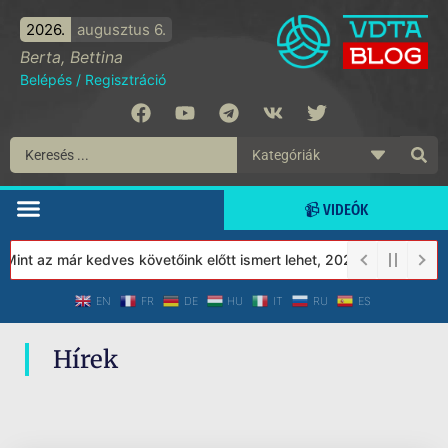
2026.
augusztus 6.
Berta, Bettina
Belépés
/
Regisztráció
📹 VIDEÓK
Mint az már kedves követőink előtt ismert lehet, 2023-tól a Véde
EN
FR
DE
HU
IT
RU
ES
Hírek