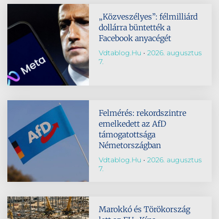
„Közveszélyes”: félmilliárd
dollárra büntették a
Facebook anyacégét
Vdtablog.hu
2026. augusztus
7.
Felmérés: rekordszintre
emelkedett az AfD
támogatottsága
Németországban
Vdtablog.hu
2026. augusztus
7.
Marokkó és Törökország