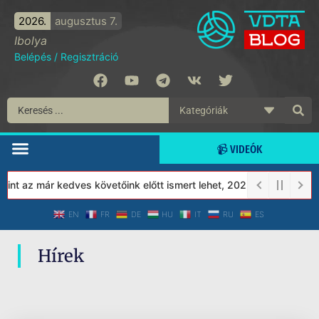
2026.
augusztus 7.
Ibolya
Belépés
/
Regisztráció
📹 VIDEÓK
nt az már kedves követőink előtt ismert lehet, 2023-tól a Védett
EN
FR
DE
HU
IT
RU
ES
Hírek