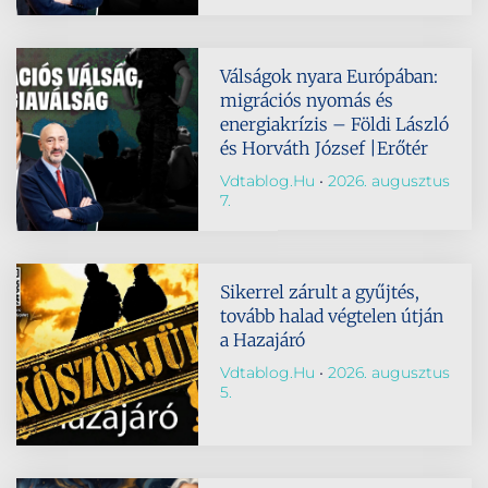
Válságok nyara Európában:
migrációs nyomás és
energiakrízis – Földi László
és Horváth József |Erőtér
Vdtablog.hu
2026. augusztus
7.
Sikerrel zárult a gyűjtés,
tovább halad végtelen útján
a Hazajáró
Vdtablog.hu
2026. augusztus
5.