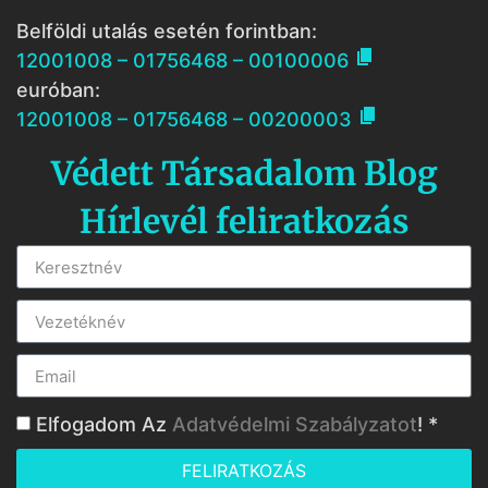
Belföldi utalás esetén forintban:

12001008 – 01756468 – 00100006
euróban:

12001008 – 01756468 – 00200003
Védett Társadalom Blog
Hírlevél feliratkozás
Elfogadom Az
Adatvédelmi Szabályzatot
! *
FELIRATKOZÁS