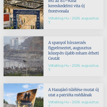
lett az EU–Kína
kereskedelmi vita új
frontvonala
Vdtablog.hu
2026. augusztus
7.
A spanyol hírszerzés
figyelmeztet, augusztus
közepén újabb roham érheti
Ceutát
Vdtablog.hu
2026. augusztus
7.
A Hazajáró túlélése mutat új
utat a patrióta médiának
Vdtablog.hu
2026. augusztus
7.