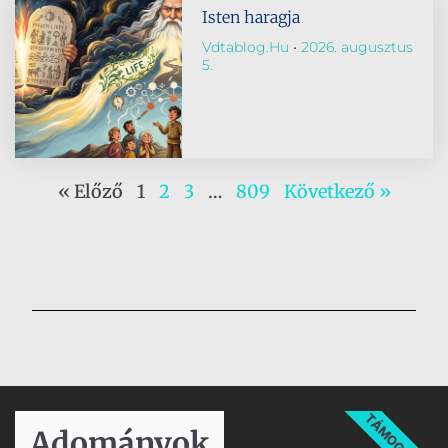
Isten haragja
Vdtablog.hu
2026. augusztus
5.
« Előző
1
2
3
…
809
Következő »
TÁMOGATÁS
Adományok​