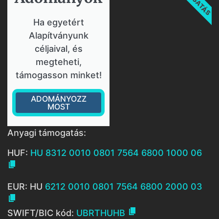
Ha egyetért
Alapítványunk
céljaival, és
megteheti,
támogasson minket!
ADOMÁNYOZZ
MOST
Anyagi támogatás:
HUF:
HU 8312 0010 0801 7564 6800 1000 06

EUR: HU
6212 0010 0801 7564 6800 2000 03


SWIFT/BIC kód:
UBRTHUHB