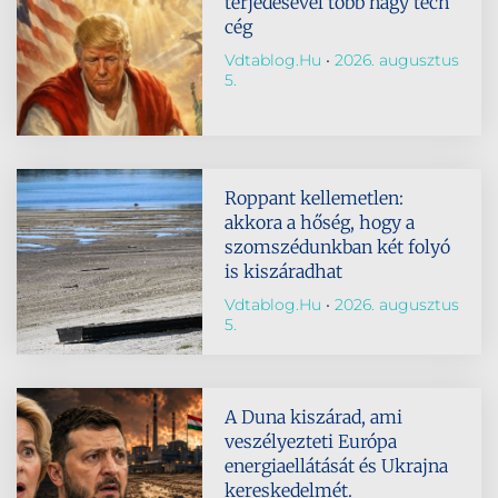
terjedésével több nagy tech
cég
Vdtablog.hu
2026. augusztus
5.
Roppant kellemetlen:
akkora a hőség, hogy a
szomszédunkban két folyó
is kiszáradhat
Vdtablog.hu
2026. augusztus
5.
A Duna kiszárad, ami
veszélyezteti Európa
energiaellátását és Ukrajna
kereskedelmét.