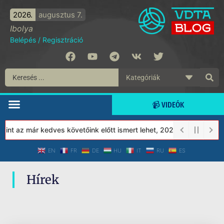
2026.
augusztus 7.
Ibolya
Belépés
/
Regisztráció
📹 VIDEÓK
nt az már kedves követőink előtt ismert lehet, 2023-tól a Védett
EN
FR
DE
HU
IT
RU
ES
Hírek