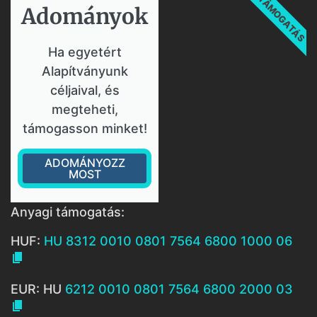
TÁMOGATÁS
Adományok​
Ha egyetért
Alapítványunk
céljaival, és
megteheti,
támogasson minket!
ADOMÁNYOZZ
MOST
Anyagi támogatás:
HUF:
HU 8312 0010 0801 7564 6800 1000 06

EUR: HU
6212 0010 0801 7564 6800 2000 03
