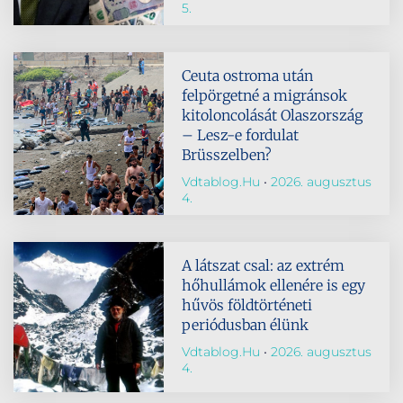
5.
Ceuta ostroma után
felpörgetné a migránsok
kitoloncolását Olaszország
– Lesz-e fordulat
Brüsszelben?
Vdtablog.hu
2026. augusztus
4.
A látszat csal: az extrém
hőhullámok ellenére is egy
hűvös földtörténeti
periódusban élünk
Vdtablog.hu
2026. augusztus
4.