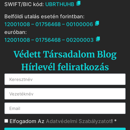

SWIFT/BIC kód:
UBRTHUHB
Belföldi utalás esetén forintban:

12001008 – 01756468 – 00100006
euróban:

12001008 – 01756468 – 00200003
Védett Társadalom Blog
Hírlevél feliratkozás
Elfogadom Az
Adatvédelmi Szabályzatot
! *