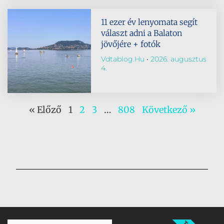
11 ezer év lenyomata segít
választ adni a Balaton
jövőjére + fotók
Vdtablog.hu
2026. augusztus
4.
« Előző
1
2
3
…
808
Következő »