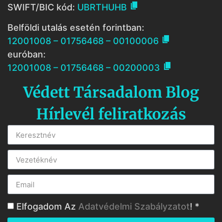

SWIFT/BIC kód:
UBRTHUHB
Belföldi utalás esetén forintban:

12001008 – 01756468 – 00100006
euróban:

12001008 – 01756468 – 00200003
Védett Társadalom Blog
Hírlevél feliratkozás
Elfogadom Az
Adatvédelmi Szabályzatot
! *