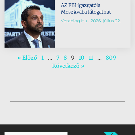
AZ FBI igazgatója
Moszkvába látogathat
Vdtablog.hu
2026. július 22.
« Előző
1
…
7
8
9
10
11
…
809
Következő »