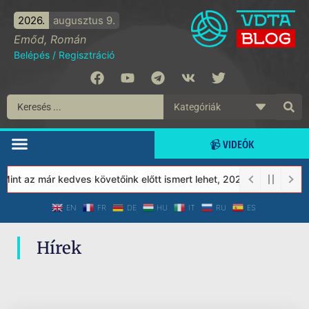
2026.
augusztus 9.
Emőd, Román
Belépés
/
Regisztráció
📹 VIDEÓK
nt az már kedves követőink előtt ismert lehet, 2023-tól a Védett
EN
FR
DE
HU
IT
RU
ES
Hírek