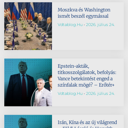
Moszkva és Washington
ismét beszél egymással
Vdtablog.hu
2026. július 24.
Epstein-akták,
titkosszolgálatok, befolyás:
Vance betekintést enged a
színfalak mögé? – Erőtér+
Vdtablog.hu
2026. július 24.
Irán, Kína és az új világrend