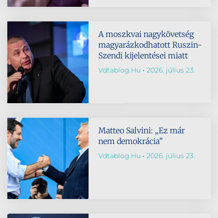
A moszkvai nagykövetség
magyarázkodhatott Ruszin-
Szendi kijelentései miatt
Vdtablog.hu
2026. július 23.
Matteo Salvini: „Ez már
nem demokrácia”
Vdtablog.hu
2026. július 23.