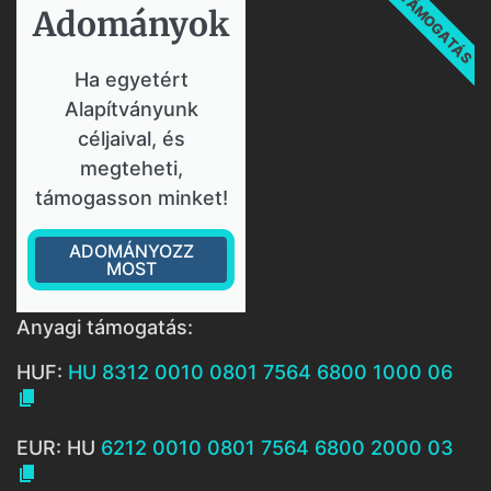
TÁMOGATÁS
Adományok​
Ha egyetért
Alapítványunk
céljaival, és
megteheti,
támogasson minket!
ADOMÁNYOZZ
MOST
Anyagi támogatás:
HUF:
HU 8312 0010 0801 7564 6800 1000 06

EUR: HU
6212 0010 0801 7564 6800 2000 03
