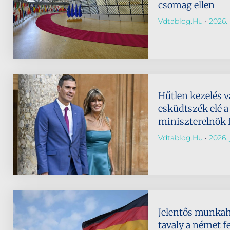
csomag ellen
Vdtablog.hu
2026. 
Hűtlen kezelés vá
esküdtszék elé a
miniszterelnök 
Vdtablog.hu
2026. j
Jelentős munkah
tavaly a német f