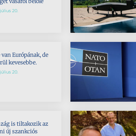
et vásárol belőle
július 20.
e van Európának, de
rül kevesebbe.
július 20.
zág is tiltakozik az
ni új szankciós