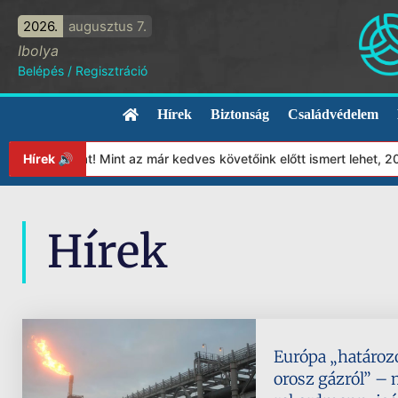
2026.
augusztus 7.
Ibolya
Belépés
/
Regisztráció
Hírek
Biztonság
Családvédelem
tványunkat! Mint az már kedves követőink előtt ismert lehet, 202
Hírek 🔊
Hírek
Európa „határoz
orosz gázról” –