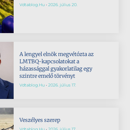
Vdtablog.hu
2026. július 20.
A lengyel elnök megvétózta az
LMTBQ-kapcsolatokat a
házassággal gyakorlatilag egy
szintre emelő törvényt
Vdtablog.hu
2026. július 17.
Veszélyes szerep
Vdtablog.hu
2026. július 17.