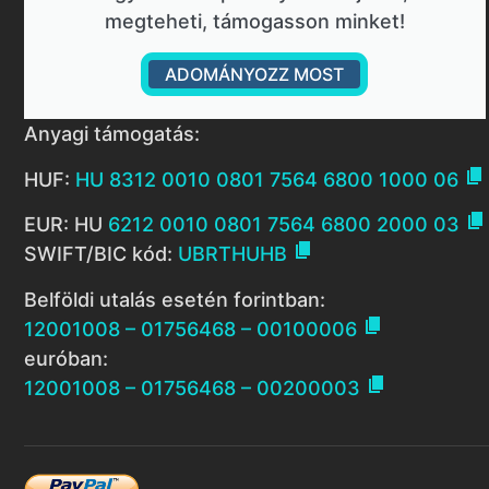
megteheti, támogasson minket!
ADOMÁNYOZZ MOST
Anyagi támogatás:

HUF:
HU 8312 0010 0801 7564 6800 1000 06

EUR: HU
6212 0010 0801 7564 6800 2000 03

SWIFT/BIC kód:
UBRTHUHB
Belföldi utalás esetén forintban:

12001008 – 01756468 – 00100006
euróban:

12001008 – 01756468 – 00200003