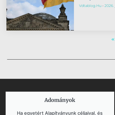
Vdtablog.hu
2026. j
«
Adományok​
Ha egyetért Alapítványunk céljaival, és