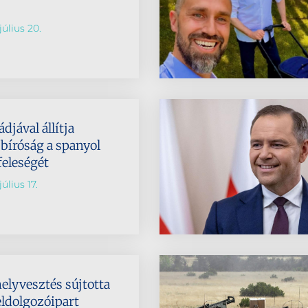
július 20.
djával állítja
 bíróság a spanyol
feleségét
úlius 17.
elyvesztés sújtotta
eldolgozóipart