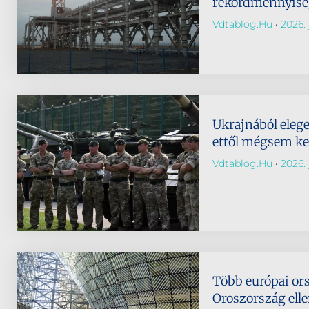
rekordmennyiség
Vdtablog.hu
2026. 
Ukrajnából eleg
ettől mégsem ke
Vdtablog.hu
2026. 
Több európai ors
Oroszország elle