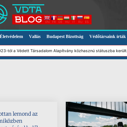
EN
FR
DE
HU
IT
RU
ES
Életvédelem
Vallás
Budapest Bizottság
Védőtársaink írták
3-tól a Védett Társadalom Alapítvány közhasznú státuszba került.
ottan lemond az
 miközben