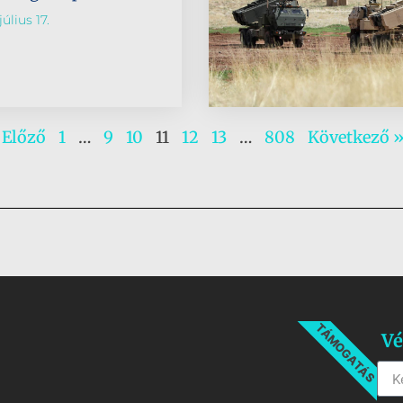
úlius 17.
 Előző
1
…
9
10
11
12
13
…
808
Következő 
TÁMOGATÁS
Vé