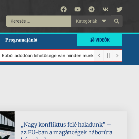
Kategóriák
📹 VIDEÓK
Programajánló
 Ebből adódóan lehetősége van minden munkánkat segíteni kívánó ma
„Nagy konfliktus felé haladunk” –
az EU-ban a magáncégek háborúra