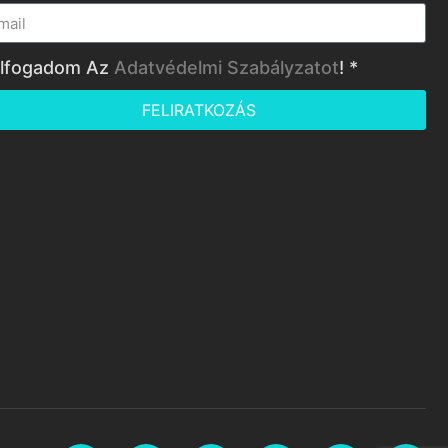
lfogadom Az
Adatvédelmi Szabályzatot
! *
FELIRATKOZÁS