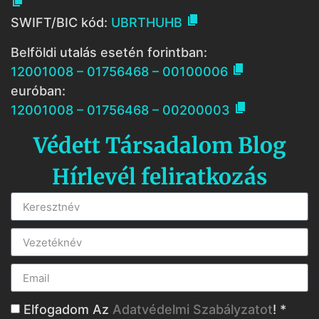


SWIFT/BIC kód:
UBRTHUHB
Belföldi utalás esetén forintban:

12001008 – 01756468 – 00100006
euróban:

12001008 – 01756468 – 00200003
Védett Társadalom Blog
Hírlevél feliratkozás
Elfogadom Az
Adatvédelmi Szabályzatot
! *