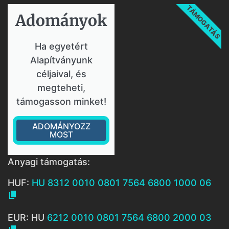
TÁMOGATÁS
Adományok​
Ha egyetért
Alapítványunk
céljaival, és
megteheti,
támogasson minket!
ADOMÁNYOZZ
MOST
Anyagi támogatás:
HUF:
HU 8312 0010 0801 7564 6800 1000 06

EUR: HU
6212 0010 0801 7564 6800 2000 03