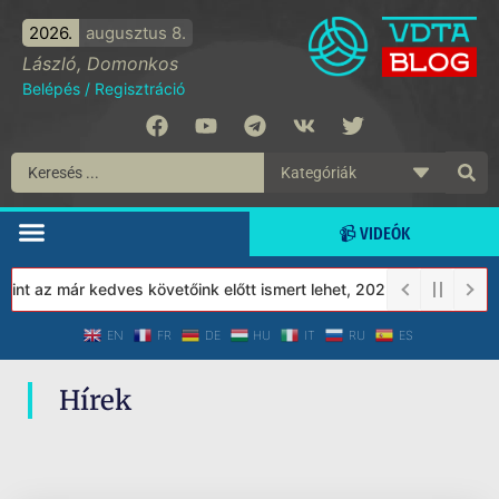
2026.
augusztus 8.
László, Domonkos
Belépés
/
Regisztráció
📹 VIDEÓK
nt az már kedves követőink előtt ismert lehet, 2023-tól a Védett
EN
FR
DE
HU
IT
RU
ES
Hírek