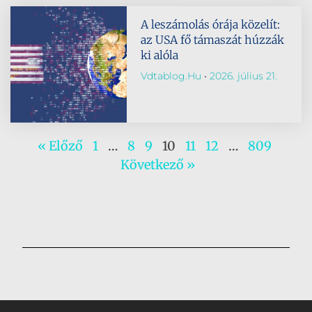
A leszámolás órája közelít:
az USA fő támaszát húzzák
ki alóla
Vdtablog.hu
2026. július 21.
« Előző
1
…
8
9
10
11
12
…
809
Következő »