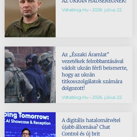
AZ UKRÁN HADSEREGNEK!
Vdtablog.hu
2026. július 22.
Az „Északi Áramlat”
vezetékek felrobbantásával
vádolt ukrán férfi beismerte,
hogy az ukrán
titkosszolgálatok számára
dolgozott!
Vdtablog.hu
2026. július 22.
A digitális hatalomátvétel
újabb állomása? Chat
Control és új brit