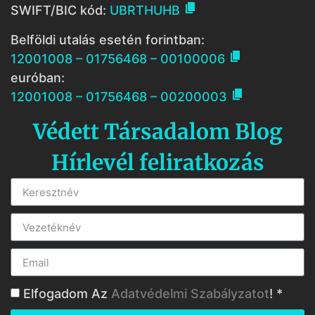

SWIFT/BIC kód:
UBRTHUHB
Belföldi utalás esetén forintban:

12001008 – 01756468 – 00100006
euróban:

12001008 – 01756468 – 00200003
Védett Társadalom Blog
Hírlevél feliratkozás
Elfogadom Az
Adatvédelmi Szabályzatot
! *