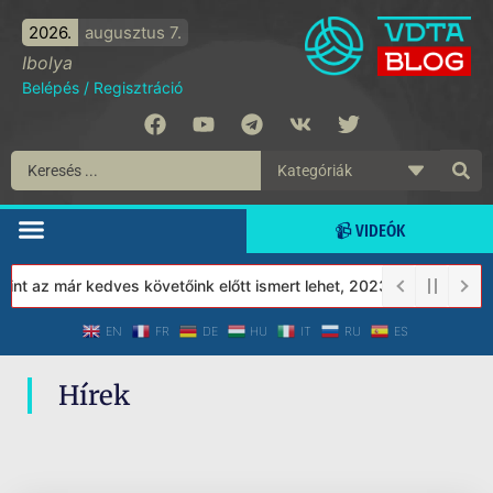
2026.
augusztus 7.
Ibolya
Belépés
/
Regisztráció
📹 VIDEÓK
nt az már kedves követőink előtt ismert lehet, 2023-tól a Védett 
EN
FR
DE
HU
IT
RU
ES
Hírek