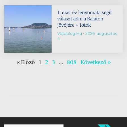
11 ezer év lenyomata segít
választ adni a Balaton
jövőjére + fotók
Vdtablog.hu
2026. augusztus
4.
« Előző
1
2
3
…
808
Következő »