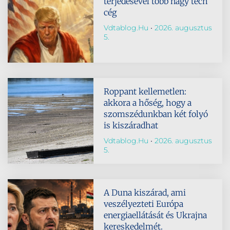
terjedésével több nagy tech
cég
Vdtablog.hu
2026. augusztus
5.
Roppant kellemetlen:
akkora a hőség, hogy a
szomszédunkban két folyó
is kiszáradhat
Vdtablog.hu
2026. augusztus
5.
A Duna kiszárad, ami
veszélyezteti Európa
energiaellátását és Ukrajna
kereskedelmét.