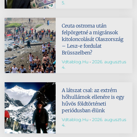
5.
Ceuta ostroma után
felpörgetné a migránsok
kitoloncolását Olaszország
– Lesz-e fordulat
Brüsszelben?
Vdtablog.hu
2026. augusztus
4.
A látszat csal: az extrém
hőhullámok ellenére is egy
hűvös földtörténeti
periódusban élünk
Vdtablog.hu
2026. augusztus
4.