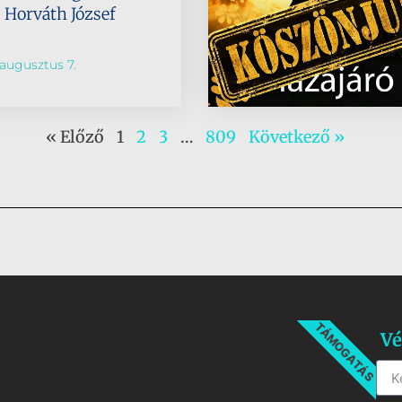
s Horváth József
augusztus 7.
« Előző
1
2
3
…
809
Következő »
TÁMOGATÁS
Vé