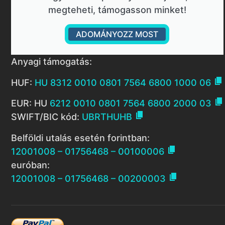
megteheti, támogasson minket!
ADOMÁNYOZZ MOST
Anyagi támogatás:

HUF:
HU 8312 0010 0801 7564 6800 1000 06

EUR: HU
6212 0010 0801 7564 6800 2000 03

SWIFT/BIC kód:
UBRTHUHB
Belföldi utalás esetén forintban:

12001008 – 01756468 – 00100006
euróban:

12001008 – 01756468 – 00200003