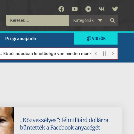
Kategóriák
📹 VIDEÓK
Programajánló
. Ebből adódóan lehetősége van minden munkánkat segíteni kívánó m
„Közveszélyes”: félmilliárd dollárra
büntették a Facebook anyacégét