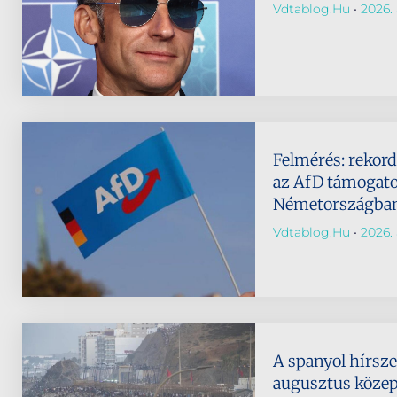
Vdtablog.hu
2026. 
Felmérés: rekor
az AfD támogato
Németországba
Vdtablog.hu
2026. 
A spanyol hírsze
augusztus köze