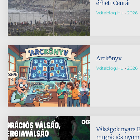
érheti Ceutát
Vdtablog.hu
2026. 
Arckönyv
Vdtablog.hu
2026. 
Válságok nyara 
migrációs nyomá