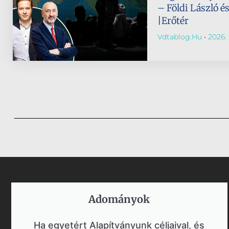
– Földi László é
|Erőtér
Vdtablog.hu
2026. 
Adományok​
Ha egyetért Alapítványunk céljaival, és