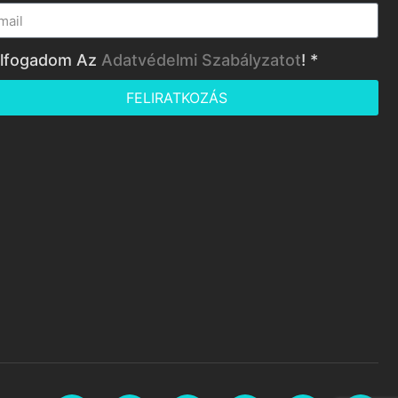
lfogadom Az
Adatvédelmi Szabályzatot
! *
FELIRATKOZÁS