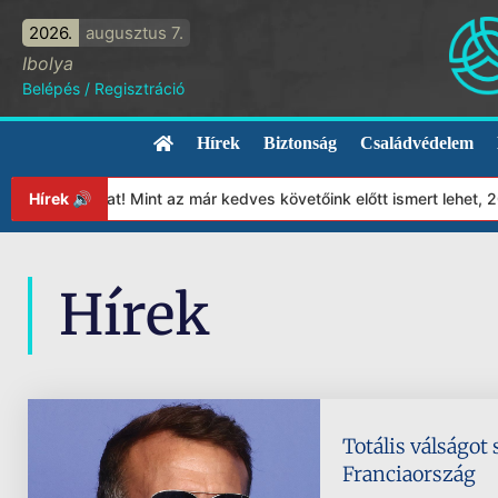
2026.
augusztus 7.
Ibolya
Belépés
/
Regisztráció
Hírek
Biztonság
Családvédelem
ítványunkat! Mint az már kedves követőink előtt ismert lehet, 20
Hírek 🔊
Hírek
Totális válságot
Franciaország