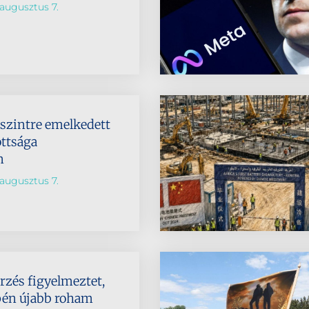
augusztus 7.
dszintre emelkedett
ttsága
n
augusztus 7.
rzés figyelmeztet,
pén újabb roham