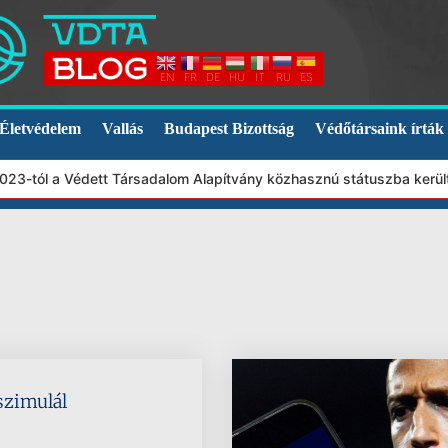
EN
FR
DE
HU
IT
RU
ES
Életvédelem
Vallás
Budapest Bizottság
Védőtársaink írták
23-tól a Védett Társadalom Alapítvány közhasznú státuszba került
 szimulál