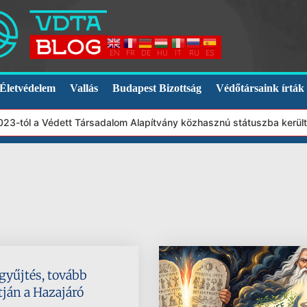
EN
FR
DE
HU
IT
RU
ES
Életvédelem
Vallás
Budapest Bizottság
Védőtársaink írták
3-tól a Védett Társadalom Alapítvány közhasznú státuszba került.
 gyűjtés, tovább
tján a Hazajáró