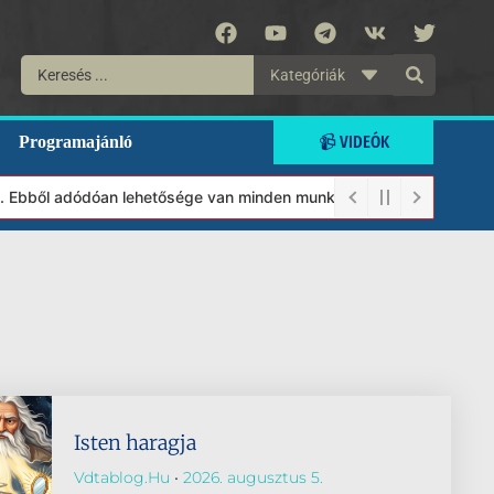
Kategóriák
📹 VIDEÓK
Programajánló
 Ebből adódóan lehetősége van minden munkánkat segíteni kívánó m
Isten haragja
Vdtablog.hu
2026. augusztus 5.