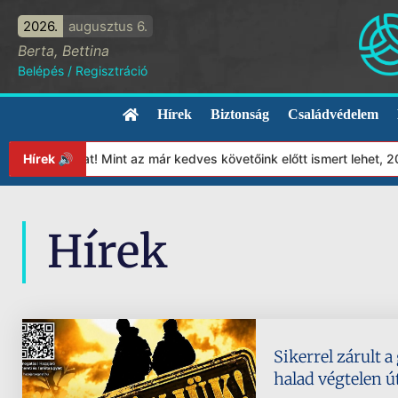
2026.
augusztus 6.
Berta, Bettina
Belépés
/
Regisztráció
Hírek
Biztonság
Családvédelem
ítványunkat! Mint az már kedves követőink előtt ismert lehet, 202
Hírek 🔊
Hírek
Sikerrel zárult a
halad végtelen ú