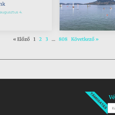
ünk
augusztus 4.
« Előző
1
2
3
…
808
Következő »
TÁMOGATÁS
Vé