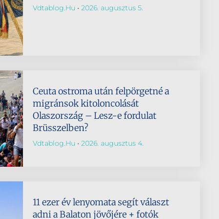
Vdtablog.hu
2026. augusztus 5.
Ceuta ostroma után felpörgetné a
migránsok kitoloncolását
Olaszország – Lesz-e fordulat
Brüsszelben?
Vdtablog.hu
2026. augusztus 4.
11 ezer év lenyomata segít választ
adni a Balaton jövőjére + fotók