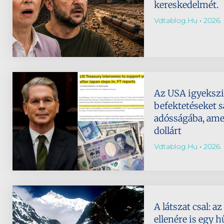
kereskedelmét.
Vdtablog.hu
2026. 
Az USA igyeksz
befektetéseket s
adósságába, amely
dollárt
Vdtablog.hu
2026. 
A látszat csal: 
ellenére is egy h