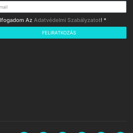
lfogadom Az
Adatvédelmi Szabályzatot
! *
FELIRATKOZÁS