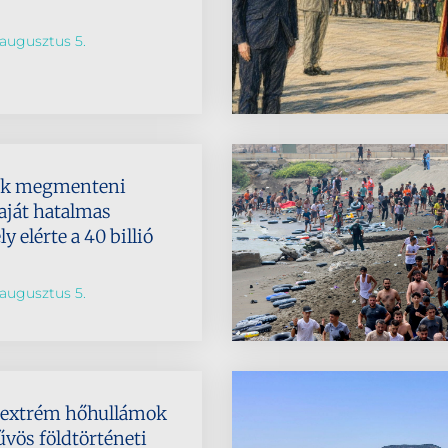
augusztus 5.
ik megmenteni
aját hatalmas
 elérte a 40 billió
augusztus 5.
az extrém hőhullámok
űvös földtörténeti