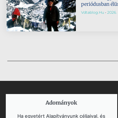
periódusban él
Vdtablog.hu
2026. 
Adományok​
Ha egyetért Alapítványunk céljaival, és