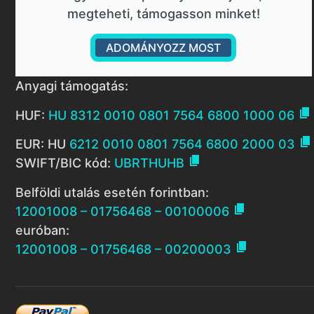
megteheti, támogasson minket!
ADOMÁNYOZZ MOST
Anyagi támogatás:

HUF:
HU 8312 0010 0801 7564 6800 1000 06

EUR: HU
6212 0010 0801 7564 6800 2000 03

SWIFT/BIC kód:
UBRTHUHB
Belföldi utalás esetén forintban:

12001008 – 01756468 – 00100006
euróban:

12001008 – 01756468 – 00200003