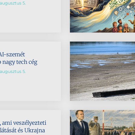
augusztus 5.
AI-szemét
b nagy tech cég
augusztus 5.
 ami veszélyezteti
látását és Ukrajna