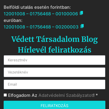
Belföldi utalás esetén forintban:

12001008 – 01756468 – 00100006
euróban:

12001008 – 01756468 – 00200003
Védett Társadalom Blog
Hírlevél feliratkozás
Elfogadom Az
Adatvédelmi Szabályzatot
! *
FELIRATKOZÁS