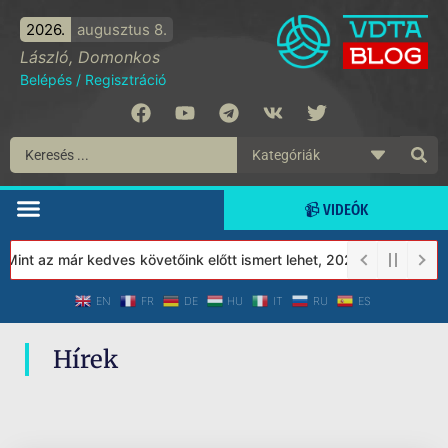
2026.
augusztus 8.
László, Domonkos
Belépés
/
Regisztráció
📹 VIDEÓK
Mint az már kedves követőink előtt ismert lehet, 2023-tól a Véde
EN
FR
DE
HU
IT
RU
ES
Hírek