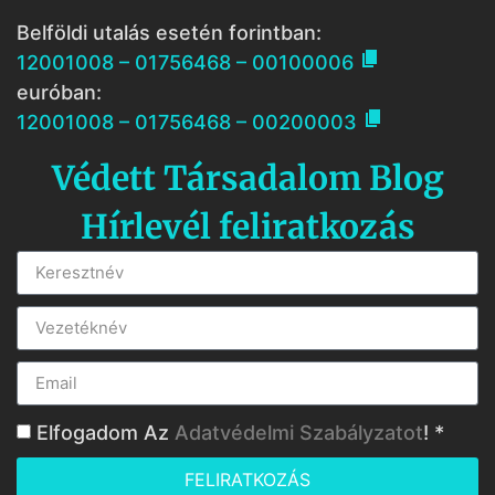
Belföldi utalás esetén forintban:

12001008 – 01756468 – 00100006
euróban:

12001008 – 01756468 – 00200003
Védett Társadalom Blog
Hírlevél feliratkozás
Elfogadom Az
Adatvédelmi Szabályzatot
! *
FELIRATKOZÁS