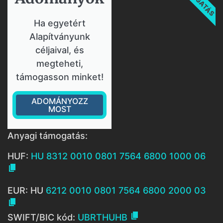
Ha egyetért
Alapítványunk
céljaival, és
megteheti,
támogasson minket!
ADOMÁNYOZZ
MOST
Anyagi támogatás:
HUF:
HU 8312 0010 0801 7564 6800 1000 06

EUR: HU
6212 0010 0801 7564 6800 2000 03


SWIFT/BIC kód:
UBRTHUHB