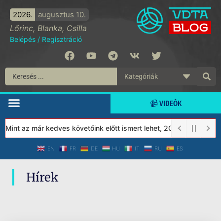
2026.
augusztus 10.
Lőrinc, Blanka, Csilla
Belépés
/
Regisztráció
📹 VIDEÓK
 Mint az már kedves követőink előtt ismert lehet, 2023-tól a Véd
EN
FR
DE
HU
IT
RU
ES
Hírek