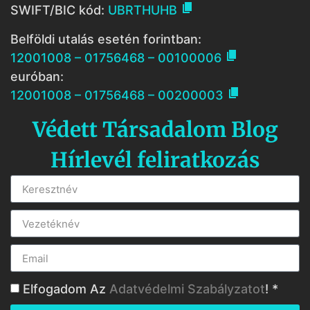

SWIFT/BIC kód:
UBRTHUHB
Belföldi utalás esetén forintban:

12001008 – 01756468 – 00100006
euróban:

12001008 – 01756468 – 00200003
Védett Társadalom Blog
Hírlevél feliratkozás
Elfogadom Az
Adatvédelmi Szabályzatot
! *