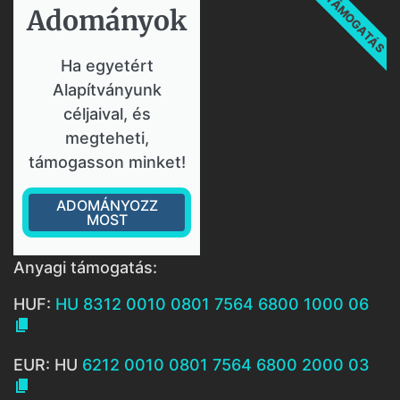
TÁMOGATÁS
Adományok​
Ha egyetért
Alapítványunk
céljaival, és
megteheti,
támogasson minket!
ADOMÁNYOZZ
MOST
Anyagi támogatás:
HUF:
HU 8312 0010 0801 7564 6800 1000 06

EUR: HU
6212 0010 0801 7564 6800 2000 03
