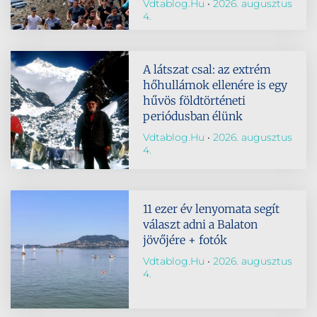
Vdtablog.hu
2026. augusztus
4.
A látszat csal: az extrém
hőhullámok ellenére is egy
hűvös földtörténeti
periódusban élünk
Vdtablog.hu
2026. augusztus
4.
11 ezer év lenyomata segít
választ adni a Balaton
jövőjére + fotók
Vdtablog.hu
2026. augusztus
4.