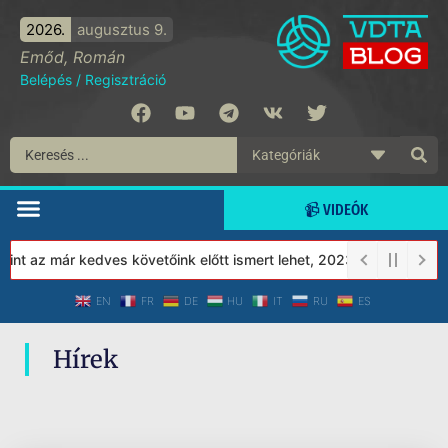
2026.
augusztus 9.
Emőd, Román
Belépés
/
Regisztráció
📹 VIDEÓK
nt az már kedves követőink előtt ismert lehet, 2023-tól a Védett 
EN
FR
DE
HU
IT
RU
ES
Hírek