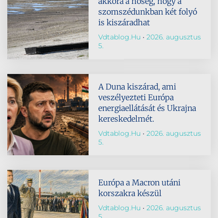
akkora a hőség, hogy a
szomszédunkban két folyó
is kiszáradhat
Vdtablog.hu
2026. augusztus
5.
A Duna kiszárad, ami
veszélyezteti Európa
energiaellátását és Ukrajna
kereskedelmét.
Vdtablog.hu
2026. augusztus
5.
Európa a Macron utáni
korszakra készül
Vdtablog.hu
2026. augusztus
5.