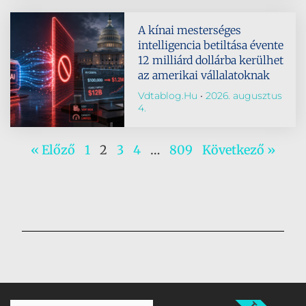
A kínai mesterséges
intelligencia betiltása évente
12 milliárd dollárba kerülhet
az amerikai vállalatoknak
Vdtablog.hu
2026. augusztus
4.
« Előző
1
2
3
4
…
809
Következő »