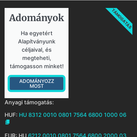
TÁMOGATÁS
Adományok​
Ha egyetért
Alapítványunk
céljaival, és
megteheti,
támogasson minket!
ADOMÁNYOZZ
MOST
Anyagi támogatás:
HUF:
HU 8312 0010 0801 7564 6800 1000 06

EUR: HU
6212 0010 0801 7564 6800 2000 03