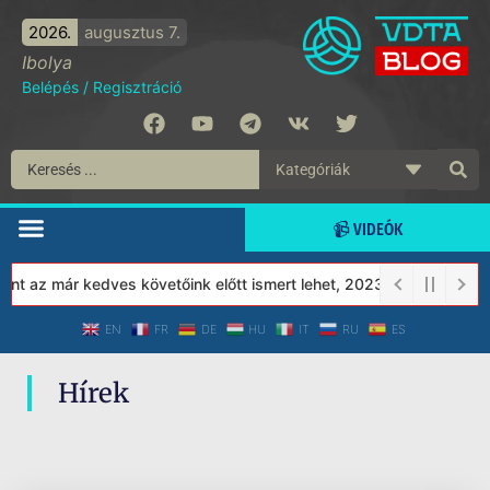
2026.
augusztus 7.
Ibolya
Belépés
/
Regisztráció
📹 VIDEÓK
t az már kedves követőink előtt ismert lehet, 2023-tól a Védett 
EN
FR
DE
HU
IT
RU
ES
Hírek