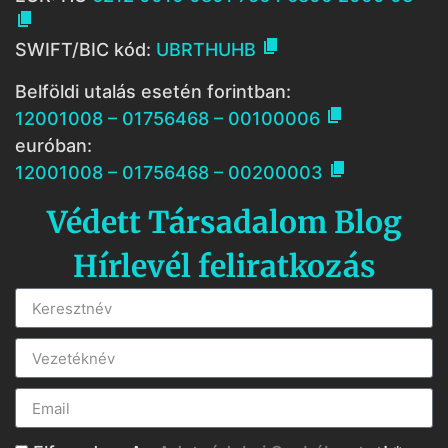


SWIFT/BIC kód:
UBRTHUHB
Belföldi utalás esetén forintban:

12001008 – 01756468 – 00100006
euróban:

12001008 – 01756468 – 00200003
Védett Társadalom Blog
Hírlevél feliratkozás