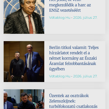
megkezdődik a harc az
ENSZ vezetéséért
Vdtablog.hu
2026. július 27.
Berlin titkol valamit: Teljes
hírzárlatot rendelt el a
német kormány az Északi
Áramlat felrobbantásának
ügyében
Vdtablog.hu
2026. július 27.
Üzentek az osztrákok
Zelenszkijnek:
turbófokozatú csatlakozás