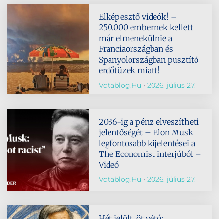
Elképesztő videók! –
250.000 embernek kellett
már elmenekülnie a
Franciaországban és
Spanyolországban pusztító
erdőtüzek miatt!
Vdtablog.hu
2026. július 27.
2036-ig a pénz elveszítheti
jelentőségét – Elon Musk
legfontosabb kijelentései a
The Economist interjúból –
Videó
Vdtablog.hu
2026. július 27.
Hét jelölt, öt vétó: