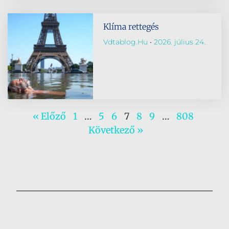
Klíma rettegés
Vdtablog.hu
2026. július 24.
« Előző
1
…
5
6
7
8
9
…
808
Következő »