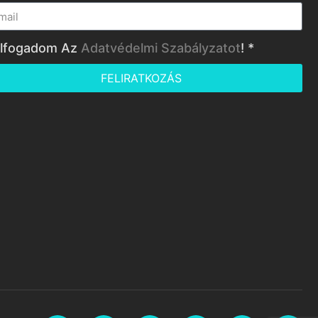
lfogadom Az
Adatvédelmi Szabályzatot
! *
FELIRATKOZÁS