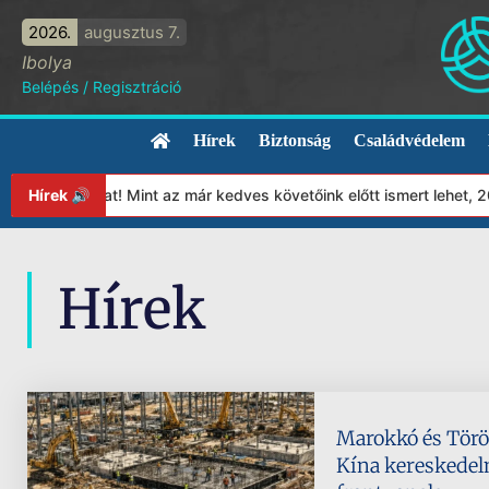
2026.
augusztus 7.
Ibolya
Belépés
/
Regisztráció
Hírek
Biztonság
Családvédelem
ítványunkat! Mint az már kedves követőink előtt ismert lehet, 20
Hírek 🔊
Hírek
Marokkó és Törö
Kína kereskedelm