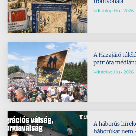
frontvonala
Vdtablog.hu
2026. 
A Hazajáró túlélé
patrióta médián
Vdtablog.hu
2026. 
A háborús híreke
háborúkat nem –