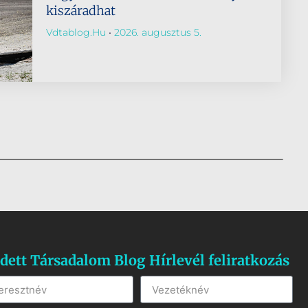
kiszáradhat
Vdtablog.hu
2026. augusztus 5.
dett Társadalom Blog Hírlevél feliratkozás