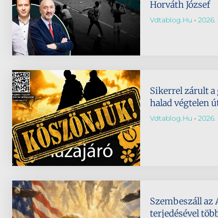
Horváth József
Vdtablog.hu
2026. 
Sikerrel zárult a
halad végtelen ú
Vdtablog.hu
2026. 
Szembeszáll az 
terjedésével töb