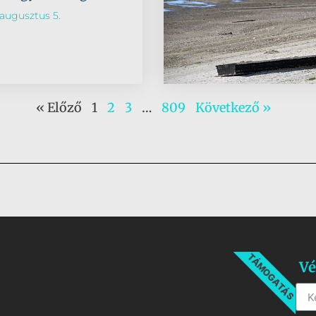
augusztus 5.
« Előző
1
2
3
…
809
Következő »
TÁMOGATÁS
Vé