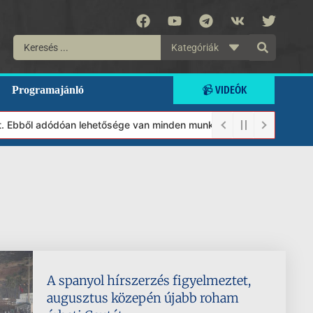
Kategóriák
📹 VIDEÓK
Programajánló
 Ebből adódóan lehetősége van minden munkánkat segíteni kívánó m
A spanyol hírszerzés figyelmeztet,
augusztus közepén újabb roham