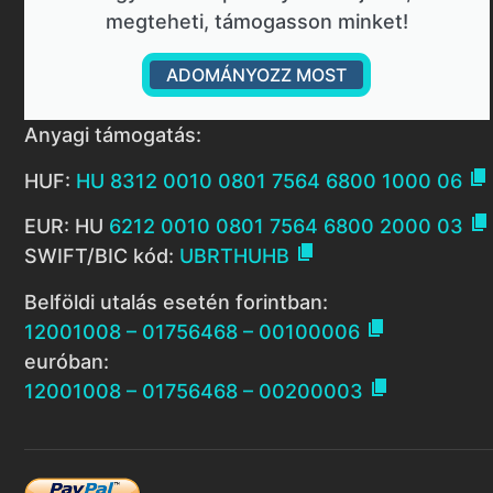
megteheti, támogasson minket!
ADOMÁNYOZZ MOST
Anyagi támogatás:

HUF:
HU 8312 0010 0801 7564 6800 1000 06

EUR: HU
6212 0010 0801 7564 6800 2000 03

SWIFT/BIC kód:
UBRTHUHB
Belföldi utalás esetén forintban:

12001008 – 01756468 – 00100006
euróban:

12001008 – 01756468 – 00200003