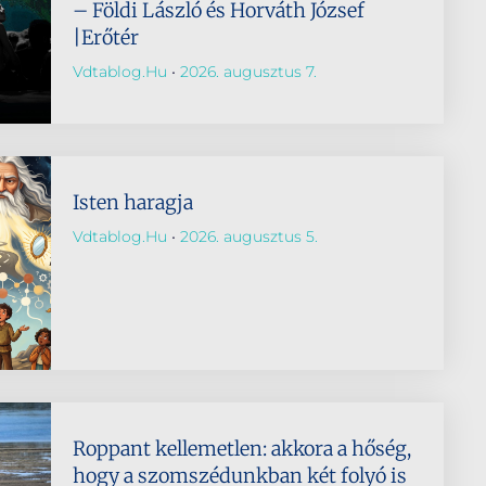
– Földi László és Horváth József
|Erőtér
Vdtablog.hu
2026. augusztus 7.
Isten haragja
Vdtablog.hu
2026. augusztus 5.
Roppant kellemetlen: akkora a hőség,
hogy a szomszédunkban két folyó is