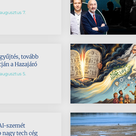
augusztus 7.
 gyűjtés, tovább
tján a Hazajáró
augusztus 5.
AI-szemét
b nagy tech cég