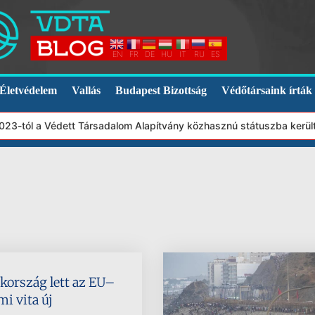
EN
FR
DE
HU
IT
RU
ES
Életvédelem
Vallás
Budapest Bizottság
Védőtársaink írták
23-tól a Védett Társadalom Alapítvány közhasznú státuszba került.
kország lett az EU–
i vita új