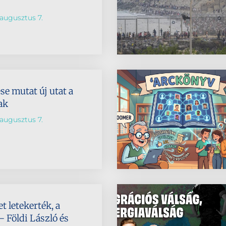
augusztus 7.
se mutat új utat a
ak
augusztus 7.
t letekerték, a
 Földi László és